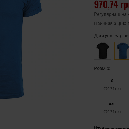
970,74 гр
Регулярна ціна
Найнижча ціна 
Доступні варіан
Pозмір:
S
970,74 грн
XXL
970,74 грн
Таблиця розмір