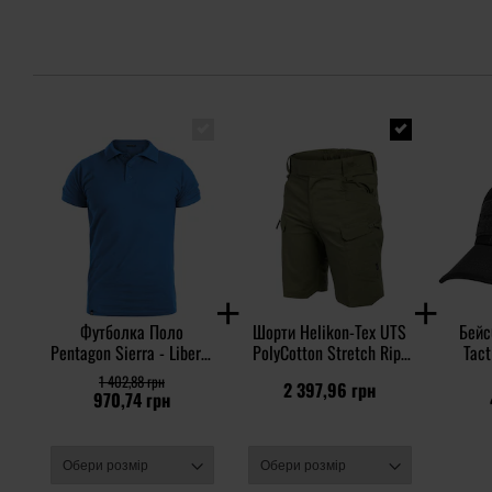
Футболка Поло
Шорти Helikon-Tex UTS
Бейс
Pentagon Sierra - Liberty
PolyCotton Stretch Rip-
Tact
Blue
Stop 8,5'' - Olive Green
1 402,88 грн
2 397,96 грн
970,74 грн