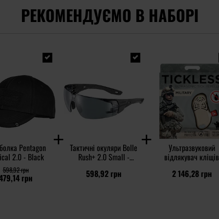
РЕКОМЕНДУЄМО В НАБОРІ
болка Pentagon
Тактичні окуляри Bolle
Ультразвуковий
ical 2.0 - Black
Rush+ 2.0 Small -
відлякувач кліщів
Grey/Smoke
TickLess Military - 
598,92 грн
598,92 грн
2 146,28 грн
людей - Beige
479,14 грн