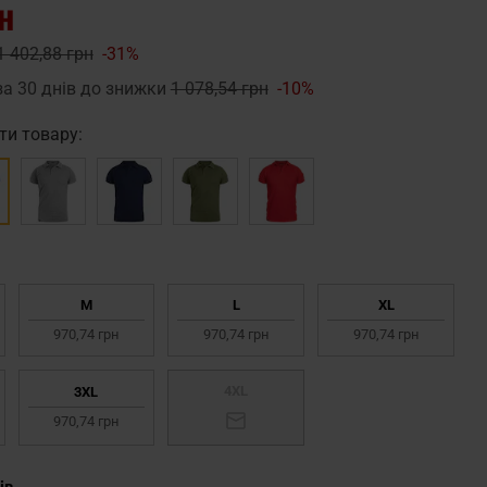
н
1 402,88 грн
-31%
за 30 днів до знижки
1 078,54 грн
-10%
ти товару:
M
L
XL
970,74 грн
970,74 грн
970,74 грн
4XL
3XL
970,74 грн
ів