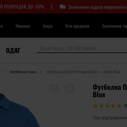
|
Й РОЗПРОДАЖ ДО -50%
Замовлення відразу направляють
аж
Новинки
Акція
Хіти продажів
Закінчення то
ОДЯГ
Футболки поло
Футболка Поло Pentagon Sierra - Liberty Blue
Футболка По
Blue
Оцінка:
(
96
100
% of
Час відправлен