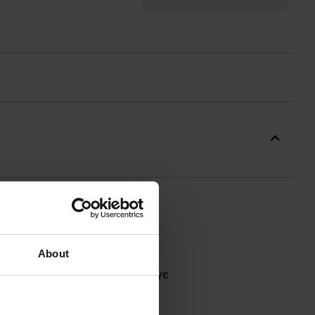
About
ій не обмежує рухів і забезпечує
стей.