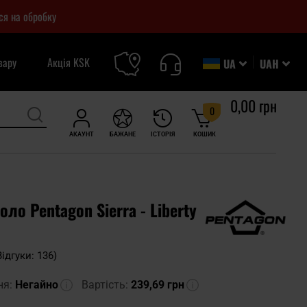
ся на обробку
вару
Акція KSK
UA
UAH
0,00 грн
0
АКАУНТ
БАЖАНЕ
ІСТОРІЯ
КОШИК
ло Pentagon Sierra - Liberty
Відгуки: 136)
ня:
Негайно
Вартість:
239,69 грн