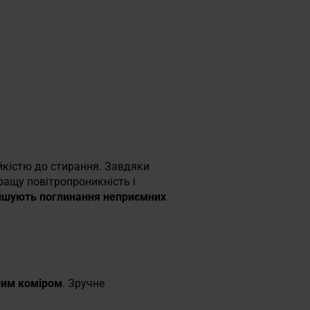
йкістю до стирання. Завдяки
ращу повітропроникність і
шують поглинання неприємних
ним коміром
. Зручне