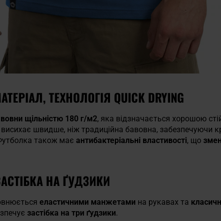
ТЕРІАЛ, ТЕХНОЛОГІЯ QUICK DRYING
авовни щільністю 180 г/м2
, яка відзначається хорошою сті
а висихає швидше, ніж традиційна бавовна, забезпечуючи к
 Футболка також має
антибактеріальні властивості
, що
змен
ЗАСТІБКА НА ҐУДЗИКИ
повнюється
еластичними манжетами
на рукавах та
класич
езпечує
застібка на три ґудзики
.