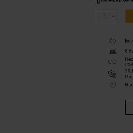
Без
8
ба
Нео
лоя
30-
Цін
Ная