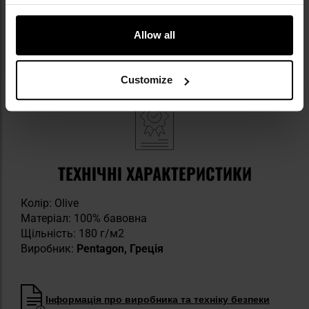
манжети на рукавах
класичний комір
Allow all
регулювання під шиєю
Customize
ТЕХНІЧНІ ХАРАКТЕРИСТИКИ
Колір: Olive
Матеріал: 100% бавовна
Щільність: 180 г/м2
Виробник:
Pentagon, Греція
Інформація про виробника та техніку безпеки