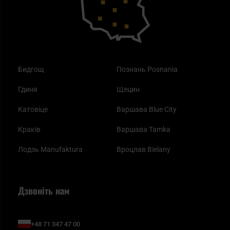
Найкращі спальні мішки на осінь
Бидгощ
Познань Posnania
Гдиня
Щецин
Катовіце
Варшава Blue City
Краків
Варшава Tamka
Лодзь Manufaktura
Вроцлав Bielany
Дзвоніть нам
+48 71 347 47 00