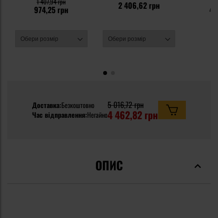
1 407,94 грн
6
2 406,62 грн
974,25 грн
48
5 016,72 грн
Доставка:
Безкоштовно
4 462,82 грн
Час відправлення:
Негайно
ОПИС