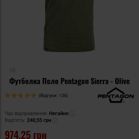
1/5
Футболка Поло Pentagon Sierra - Olive
Оцінка:
(Відгуки: 136)
96
100
% of
Час відправлення:
Негайно
Вартість:
240,55 грн
974,25 грн