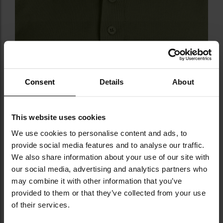
Consent
Details
About
This website uses cookies
We use cookies to personalise content and ads, to
provide social media features and to analyse our traffic.
КЛЮЧОВІ ХАРАКТЕРИСТИКИ
We also share information about your use of our site with
our social media, advertising and analytics partners who
приталений крій
may combine it with other information that you’ve
конструкція з повітропроникної бавовни
provided to them or that they’ve collected from your use
щільність тканини 180 г/м2
of their services.
технологія Quick Drying
стійкість до запахів