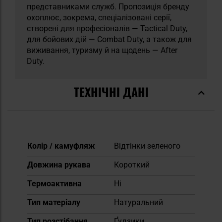
представниками служб. Пропозиція бренду
охоплює, зокрема, спеціалізовані серії,
створені для професіоналів — Tactical Duty,
для бойових дій — Combat Duty, а також для
виживання, туризму й на щодень — After
Duty.
ТЕХНІЧНІ ДАНІ
Докладніше
Колір / камуфляж
Відтінки зеленого
Довжина рукава
Короткий
Термоактивна
Ні
Тип матеріалу
Натуральний
Тип розстібання
Ґудзики