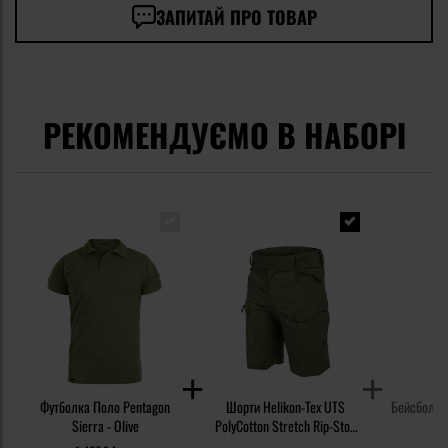
ЗАПИТАЙ ПРО ТОВАР
РЕКОМЕНДУЄМО В НАБОРІ
Футболка Поло Pentagon
Шорти Helikon-Tex UTS
Бейсболка 
Sierra - Olive
PolyCotton Stretch Rip-Stop
2.
8,5'' - Olive Green