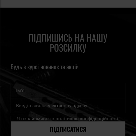
ПІДПИШИСЬ НА НАШУ
РОЗСИЛКУ
Будь в курсі новинок та акцій
Ім'я
Підпишіться
на
нашу
Я ознайомився з
політикою конфіденційності
розсилку
новин:
ПІДПИСАТИСЯ