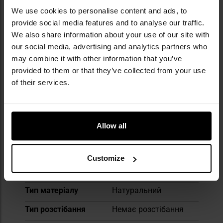
широкий асортимент, що охоплює
We use cookies to personalise content and ads, to
тактичний одяг, рюкзаки, спальні мішки,
provide social media features and to analyse our traffic.
намети, ножі, аксесуари EDC, а також
We also share information about your use of our site with
спорядження для силових структур і
our social media, advertising and analytics partners who
любителів активності на свіжому повітрі.
may combine it with other information that you’ve
provided to them or that they’ve collected from your use
ТЕХНІЧНІ ДАНІ
of their services.
Allow all
Докладніше
Колір / камуфляж
Камуфляж
Довжина рукава
Короткий
Customize
Термоактивна
Ні
Тип матеріалу
Натуральний
Тип розстібання
Немає розстібання