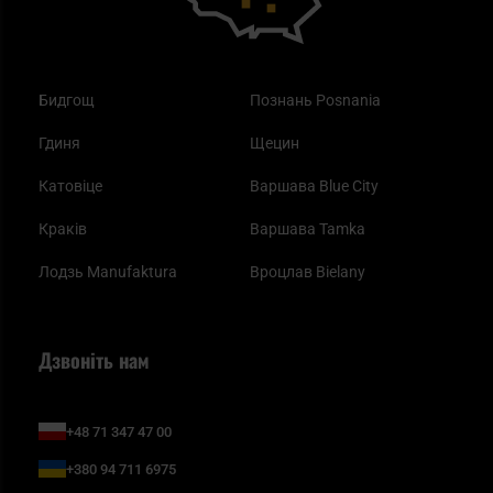
Бидгощ
Познань Posnania
Гдиня
Щецин
Катовіце
Варшава Blue City
Краків
Варшава Tamka
Лодзь Manufaktura
Вроцлав Bielany
Дзвоніть нам
+48 71 347 47 00
+380 94 711 6975