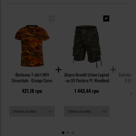
Футболка T-shirt MFH
Шорти Brandit Urban Legend
Бейсболка 
Streetstyle - Orange Camo
- wz.93 Pantera PL Woodland
2.0 BB 
P
6
421,18 грн
1 443,44 грн
48