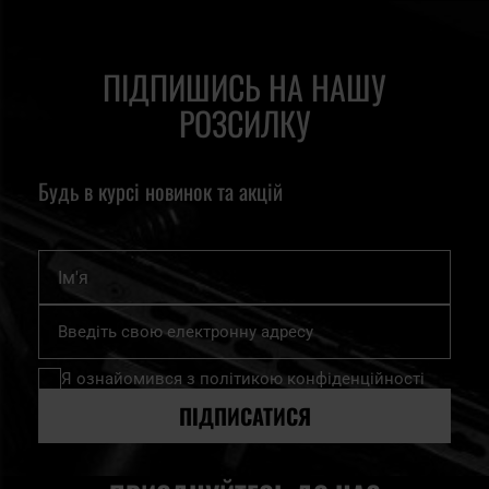
ПІДПИШИСЬ НА НАШУ
РОЗСИЛКУ
Будь в курсі новинок та акцій
Ім'я
Підпишіться
на
нашу
Я ознайомився з
політикою конфіденційності
розсилку
новин:
ПІДПИСАТИСЯ