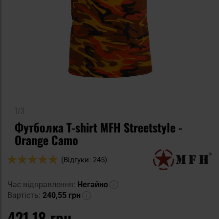
1/3
Футболка T-shirt MFH Streetstyle -
Orange Camo
Оцінка:
(Відгуки: 245)
98
100
% of
Час відправлення:
Негайно
Вартість:
240,55 грн
421,18 грн