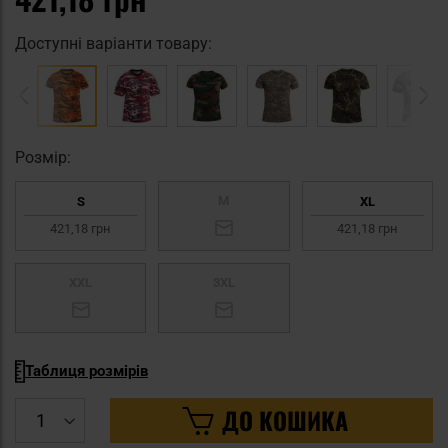
Доступні варіанти товару:
Pозмір:
M
S
XL
421,18 грн
421,18 грн
XXL
3XL
Таблиця розмірів
ДО КОШИКА