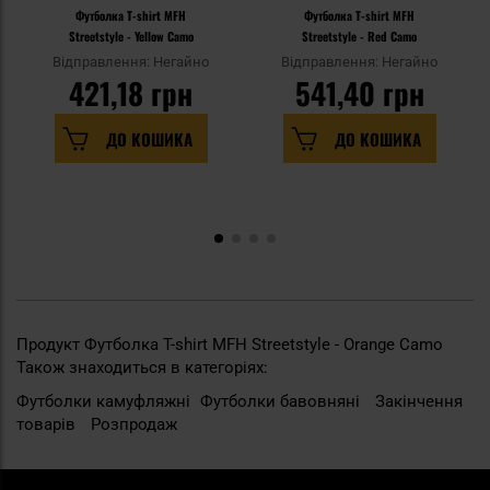
Футболка T-shirt MFH
Футболка T-shirt MFH
Streetstyle - Yellow Camo
Streetstyle - Red Camo
Відправлення: Негайно
Відправлення: Негайно
421,18 грн
541,40 грн
ДО КОШИКА
ДО КОШИКА
Продукт Футболка T-shirt MFH Streetstyle - Orange Camo
Також знаходиться в категоріях:
Футболки камуфляжні
Футболки бавовняні
Закінчення
товарів
Розпродаж