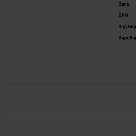
Вага
EAN
Код ви
Виробн