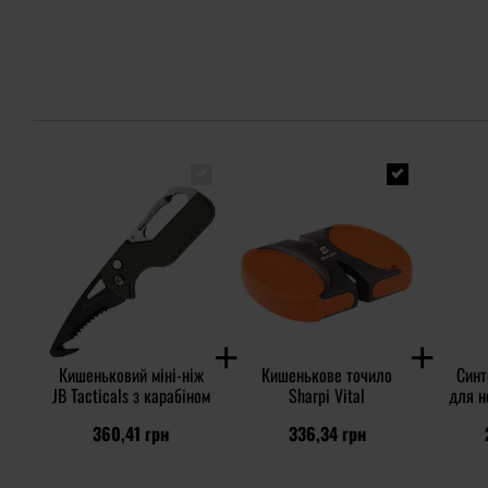
Кишеньковий міні-ніж
Кишенькове точило
Синт
JB Tacticals з карабіном
Sharpi Vital
для н
360,41 грн
336,34 грн