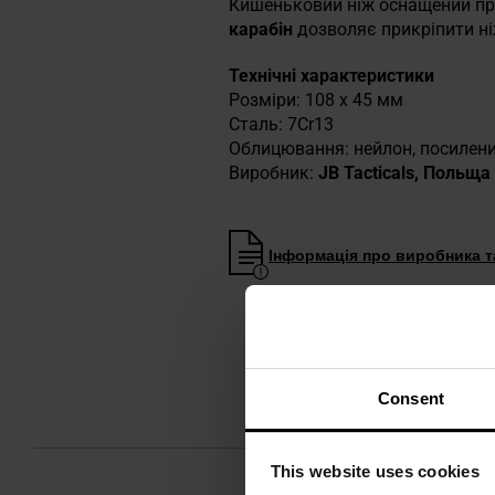
Кишеньковий ніж оснащений пр
карабін
дозволяє прикріпити ні
Технічні характеристики
Розміри: 108 x 45 мм
Сталь: 7Cr13
Облицювання: нейлон, посилен
Виробник:
JB Tacticals, Польща
Інформація про виробника та
Consent
This website uses cookies