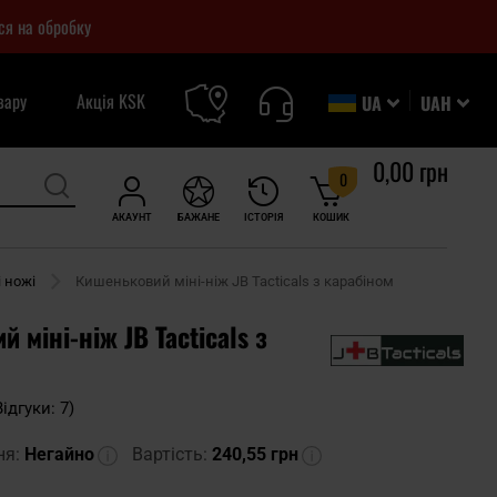
ся на обробку
вару
Акція KSK
UA
UAH
0,00 грн
0
АКАУНТ
БАЖАНЕ
ІСТОРІЯ
КОШИК
 ножі
Кишеньковий міні-ніж JB Tacticals з карабіном
 міні-ніж JB Tacticals з
Відгуки: 7)
ня:
Негайно
Вартість:
240,55 грн