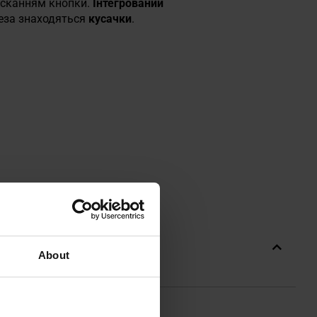
исканням кнопки.
Інтегрований
леза знаходяться
кусачки
.
About