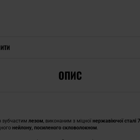
ПИТИ
ОПИС
з зубчастим
лезом
, виконаним з міцної
нержавіючої сталі 
цного
нейлону, посиленого скловолокном
.