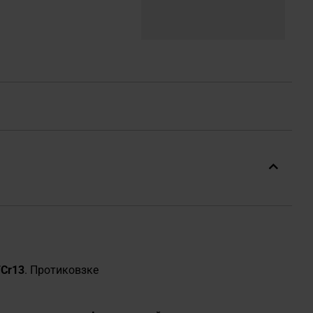
7Cr13
. Протиковзке