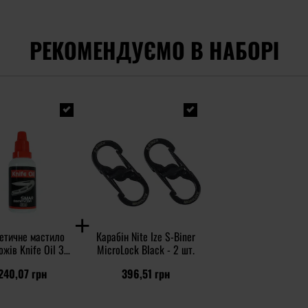
РЕКОМЕНДУЄМО В НАБОРІ
етичне мастило
Карабін Nite Ize S-Biner
ожів Knife Oil 30
MicroLock Black - 2 шт.
мл
240,07 грн
396,51 грн