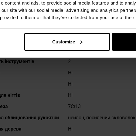
e content and ads, to provide social media features and to analy
 our site with our social media, advertising and analytics partn
ніше
а в складеному вигляді
63 мм
 provided to them or that they’ve collected from your use of their
а головного леза
45 мм
ання головного леза
Так
Customize
облицювання рукоятки
Відтінки зеленого
ть інструментів
2
р
Ні
Ні
ля нігтів
Ні
леза
7Cr13
ал облицювання рукоятки
нейлон, посилений скловоло
ля дерева
Ні