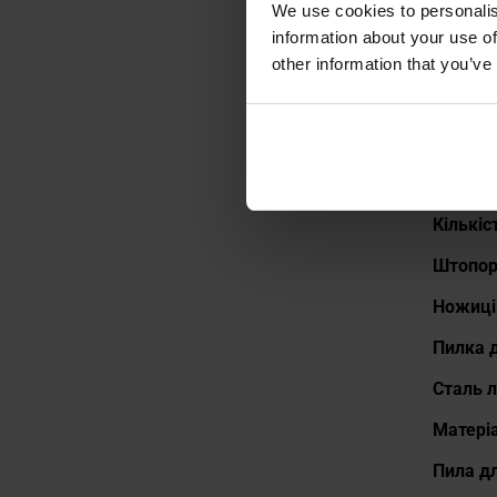
We use cookies to personalis
information about your use of
Доклад
Довжин
other information that you’ve
Довжин
Блокув
Колір 
Кількіс
Штопо
Ножиці
Пилка д
Сталь 
Матері
Пила д