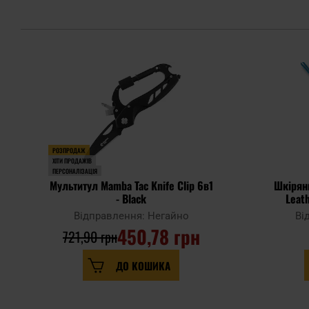
РОЗПРОДАЖ
ХІТИ ПРОДАЖІВ
ПЕРСОНАЛІЗАЦІЯ
Мультитул Mamba Tac Knife Clip 6в1
Шкіряни
- Black
Leat
Відправлення: Негайно
Ві
450,78 грн
721,90 грн
ДО КОШИКА