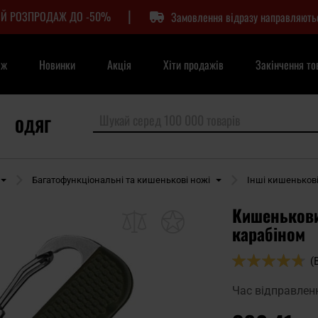
|
Й РОЗПРОДАЖ ДО -50%
Замовлення відразу направляють
аж
Новинки
Акція
Хіти продажів
Закінчення то
ОДЯГ
Багатофункціональні та кишенькові ножі
Інші кишенькові
Кишеньковий
карабіном
Оцінка:
(
94
100
% of
Час відправлен