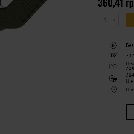
360,41 г
Без
2
ба
Нео
лоя
30-
Цін
Ная