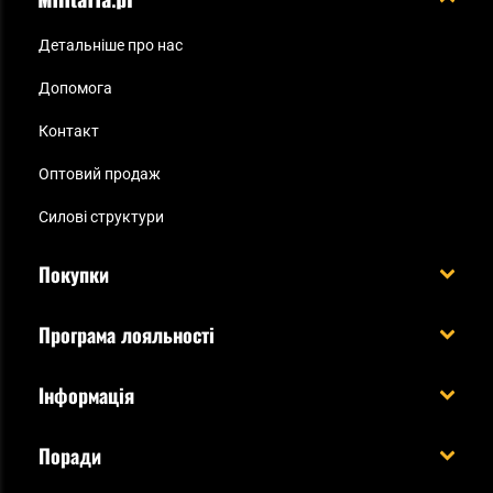
Детальніше про нас
Допомога
Контакт
Оптовий продаж
Силові структури
Покупки
Доставляємо в Україну!
Програма лояльності
Вартість і час доставки
Що ви отримуєте з акаунтом KSK
Інформація
Способи оплати
Як використати бали KSK
Умови та правила
Статус замовлення
Поради
Увійдіть в систему
Cookies
Доставка за кордон