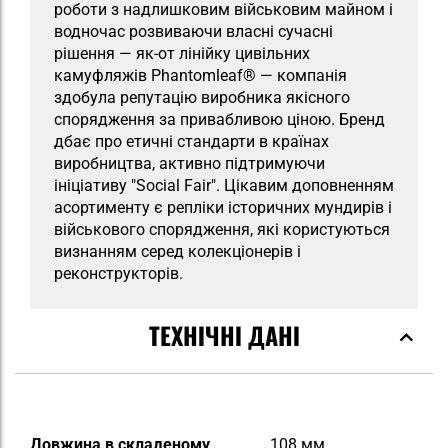
роботи з надлишковим військовим майном і
водночас розвиваючи власні сучасні
рішення — як-от лінійку цивільних
камуфляжів Phantomleaf® — компанія
здобула репутацію виробника якісного
спорядження за привабливою ціною. Бренд
дбає про етичні стандарти в країнах
виробництва, активно підтримуючи
ініціативу "Social Fair". Цікавим доповненням
асортименту є репліки історичних мундирів і
військового спорядження, які користуються
визнанням серед колекціонерів і
реконструкторів.
ТЕХНІЧНІ ДАНІ
Докладніше
Довжина в складеному
108 мм