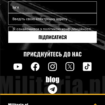
Ім'я
Підпишіться
на
нашу
Я ознайомився з
політикою конфіденційності
розсилку
новин:
ПІДПИСАТИСЯ
ПРИЄДНУЙТЕСЬ ДО НАС
y
f
i
t
tt
Blog