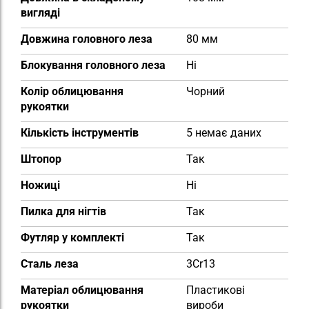
вигляді
Довжина головного леза
80 мм
Блокування головного леза
Ні
Колір облицювання
Чорний
рукоятки
Кількість інструментів
5 немає даних
Штопор
Так
Ножиці
Ні
Пилка для нігтів
Так
Футляр у комплекті
Так
Сталь леза
3Cr13
Матеріал облицювання
Пластикові
рукоятки
вироби