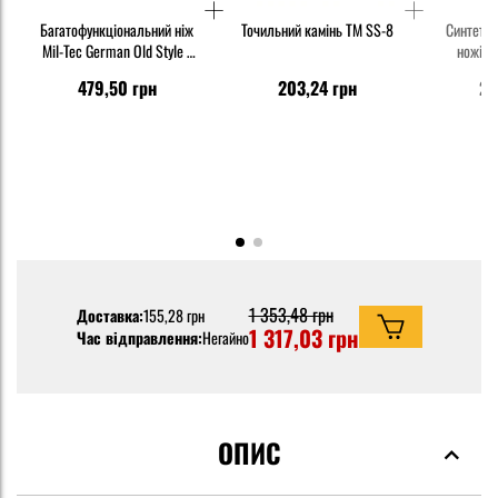
Багатофункціональний ніж
Точильний камінь TM SS-8
Синтетич
Mil-Tec German Old Style -
ножів K
Black
479,50 грн
203,24 грн
23
1 353,48 грн
Доставка:
155,28 грн
1 317,03 грн
Час відправлення:
Негайно
ОПИС