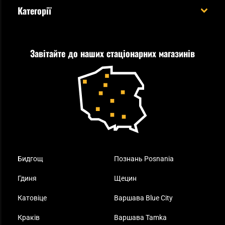
Евакуаційний рюкзак виживальника - як його
Категорії
спакувати?
Політика конфіденційності
Tax Free
Стрільба
Найкращий ліхтарик для EDC
Рекламація
Завітайте до наших стаціонарних магазинів
Самозахист
Blackout - що це таке?
Повернення товару
Outdoor
Як працює маска від смогу?
Купони на знижку
Одяг
Найкращі спальні мішки на осінь
Бидгощ
Познань Posnania
Гдиня
Щецин
Катовіце
Варшава Blue City
Краків
Варшава Tamka