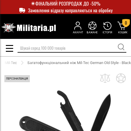
ФІНАЛЬНИЙ РОЗПРОДАЖ ДО -50%
Замовлення відразу направляються на обробку
0
АКАУНТ
БАЖАНЕ
ІСТОРІЯ
КОШИК
і Mil-Tec
Багатофункціональний ніж Mil-Tec German Old Style - Black
ПЕРСОНАЛІЗАЦІЯ