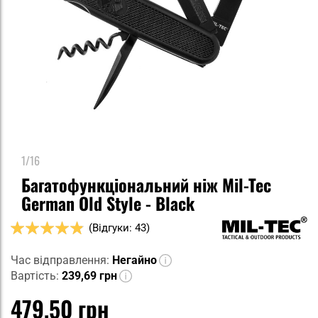
1/16
Багатофункціональний ніж Mil-Tec
German Old Style - Black
Оцінка:
(Відгуки: 43)
96
100
% of
Час відправлення:
Негайно
Вартість:
239,69 грн
479,50 грн