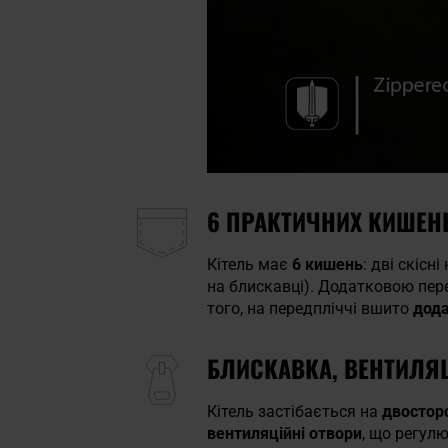
6 ПРАКТИЧНИХ КИШЕНЬ
Кітель має
6 кишень
: дві скісн
на блискавці). Додатковою пе
того, на передпліччі вшито
дода
БЛИСКАВКА, ВЕНТИЛЯЦ
Кітель застібається на
двостор
вентиляційні отвори
, що регул