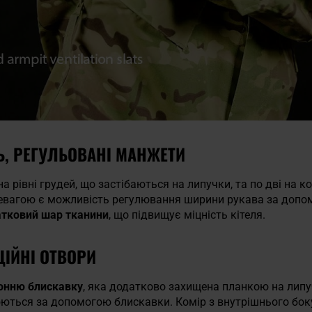
, РЕГУЛЬОВАНІ МАНЖЕТИ
і на рівні грудей, що застібаються на липучки, та по дві на к
ревагою є можливість регулювання ширини рукава за доп
тковий шар тканини
, що підвищує міцність кітеля.
ІЙНІ ОТВОРИ
онню блискавку
, яка додатково захищена планкою на липу
юються за допомогою блискавки. Комір з внутрішнього бо