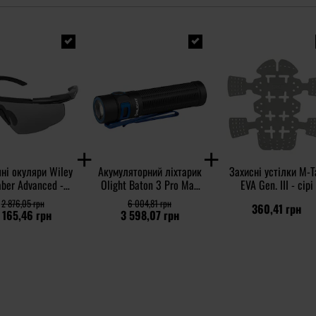
ні окуляри Wiley
Акумуляторний ліхтарик
Захисні устілки M-T
aber Advanced -
Olight Baton 3 Pro Max
EVA Gen. III - сірі
y/Matte Black
Cool White Black - 2500
2 876,05 грн
6 004,81 грн
360,41 грн
люменів
 165,46 грн
3 598,07 грн