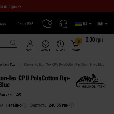
ся на обробку
вару
Акція KSK
UA
UAH
0,00 грн
0
АКАУНТ
БАЖАНЕ
ІСТОРІЯ
КОШИК
elikon-Tex
Кітель Helikon-Tex CPU PolyCotton Rip-Stop - Navy Blue
kon-Tex CPU PolyCotton Rip-
Blue
Відгуки: 129)
ня:
Негайно
Вартість:
240,55 грн