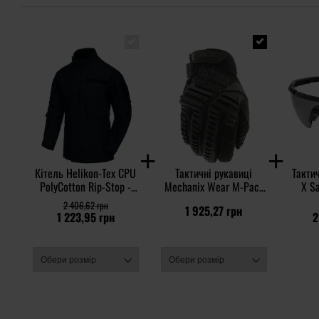
Кітель Helikon-Tex CPU
Тактичні рукавиці
Тактич
PolyCotton Rip-Stop -
Mechanix Wear M-Pact
X S
Navy Blue
Core 3 Covert - Black
Gre
2 406,62 грн
1 925,27 грн
1 223,95 грн
2