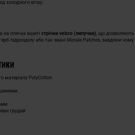
ід холодного вітру.
та на плечах вшиті
стрічки velcro (липучки)
, що дозволяють 
ерб підрозділу або так звані Morale Patches, завдяки чом
ТИКИ
о матеріалу PolyCotton
ишенями
ами
рівні грудей