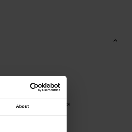
ється на двосторонню
 поліестер)
, який відрізняється
About
іал зі 100% бавовни.