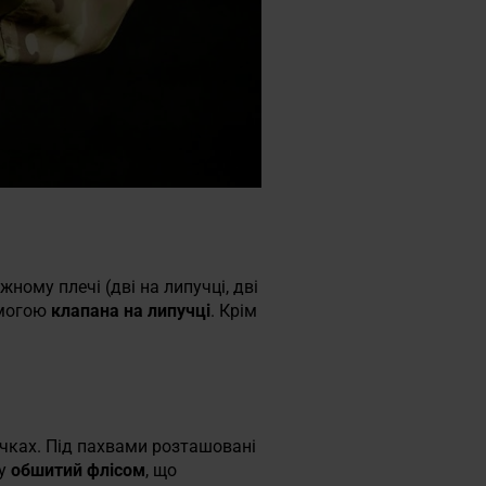
ожному плечі (дві на липучці, дві
омогою
клапана на липучці
. Крім
чках. Під пахвами розташовані
ку
обшитий флісом
, що