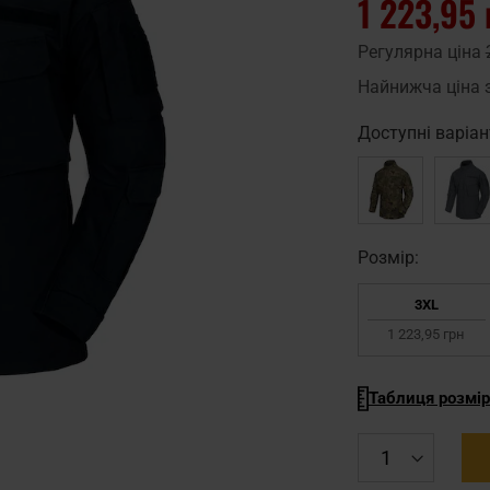
1 223,95 
Регулярна ціна
Найнижча ціна 
Доступні варіан
Pозмір:
3XL
1 223,95 грн
Таблиця розмір