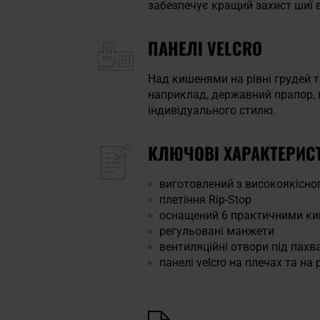
забезпечує кращий захист шиї в
ПАНЕЛІ VELCRO
Над кишенями на рівні грудей 
наприклад, державний прапор, г
індивідуального стилю.
КЛЮЧОВІ ХАРАКТЕРИС
виготовлений з високоякісног
плетіння Rip-Stop
оснащений 6 практичними к
регульовані манжети
вентиляційні отвори під пахв
панелі velcro на плечах та на 