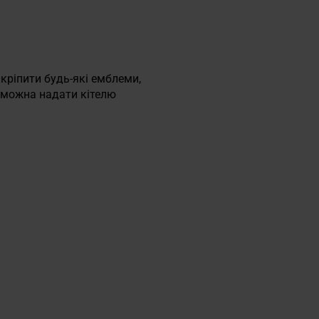
кріпити будь-які емблеми,
у можна надати кітелю