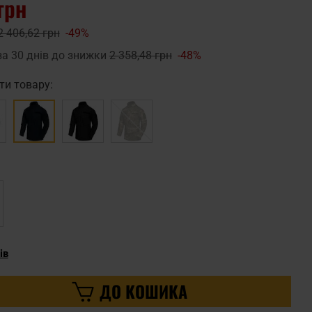
грн
2 406,62 грн
-49%
за 30 днів до знижки
2 358,48 грн
-48%
ти товару:
ів
ДО КОШИКА