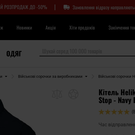
|
Й РОЗПРОДАЖ ДО -50%
Замовлення відразу направляють
аж
Новинки
Акція
Хіти продажів
Закінчення то
ОДЯГ
ки
Військові сорочки за виробниками
Військові сорочки H
Кітель Heli
Stop - Navy 
Оцінка:
(
98
100
% of
Час відправлен