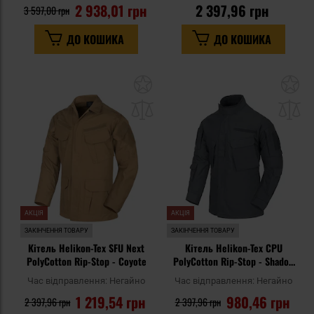
2 938,01 грн
2 397,96 грн
3 597,00 грн
ДО КОШИКА
ДО КОШИКА
Додати
До
до
д
списку
сп
уподобань
уп
АКЦІЯ
АКЦІЯ
ЗАКІНЧЕННЯ ТОВАРУ
ЗАКІНЧЕННЯ ТОВАРУ
Кітель Helikon-Tex SFU Next
Кітель Helikon-Tex CPU
PolyCotton Rip-Stop - Coyote
PolyCotton Rip-Stop - Shadow
Grey
Час відправлення:
Негайно
Час відправлення:
Негайно
1 219,54 грн
980,46 грн
2 397,96 грн
2 397,96 грн