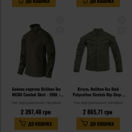
ДО КОШИКА
ДО КОШИКА
Додати
До
до
д
списку
сп
уподобань
уп
Бойова сорочка Helikon-Tex
Кітель Helikon-Tex Raid
MCDU Combat Shirt - ERDL /
Polycotton Stretch Rip-Stop -
Olive Green
Olive Green
Час відправлення:
Негайно
Час відправлення:
Негайно
2 397,48 грн
2 865,71 грн
ДО КОШИКА
ДО КОШИКА