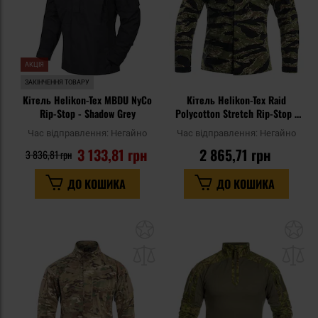
АКЦІЯ
ЗАКІНЧЕННЯ ТОВАРУ
Кітель Helikon-Tex MBDU NyCo
Кітель Helikon-Tex Raid
Rip-Stop - Shadow Grey
Polycotton Stretch Rip-Stop -
Tiger Stripe
Час відправлення:
Негайно
Час відправлення:
Негайно
3 133,81 грн
2 865,71 грн
3 836,81 грн
ДО КОШИКА
ДО КОШИКА
Додати
До
до
д
списку
сп
уподобань
уп