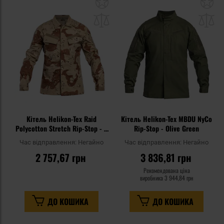
Додати
До
до
д
списку
сп
уподобань
уп
Кітель Helikon-Tex Raid
Кітель Helikon-Tex MBDU NyCo
Polycotton Stretch Rip-Stop - 6
Rip-Stop - Olive Green
color Desert
Час відправлення:
Негайно
Час відправлення:
Негайно
2 757,67 грн
3 836,81 грн
Рекомендована ціна
виробника
3 944,84 грн
ДО КОШИКА
ДО КОШИКА