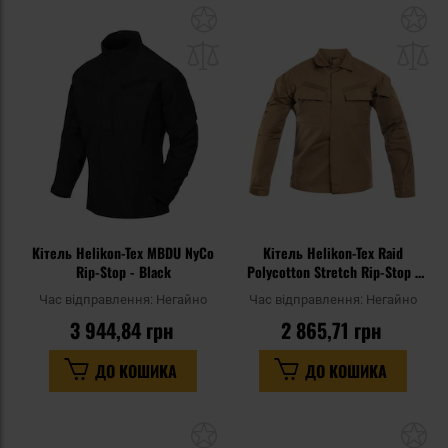
Додати
До
до
д
списку
сп
уподобань
уп
Кітель Helikon-Tex MBDU NyCo
Кітель Helikon-Tex Raid
Rip-Stop - Black
Polycotton Stretch Rip-Stop -
Coyote
Час відправлення:
Негайно
Час відправлення:
Негайно
3 944,84 грн
2 865,71 грн
ДО КОШИКА
ДО КОШИКА
Додати
До