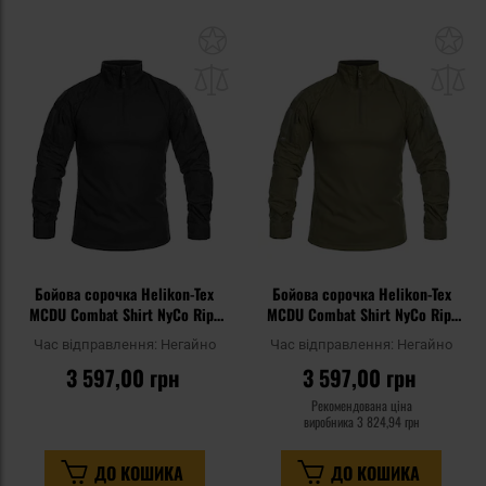
Додати
До
до
д
списку
сп
уподобань
уп
Бойова сорочка Helikon-Tex
Бойова сорочка Helikon-Tex
MCDU Combat Shirt NyCo Rip-
MCDU Combat Shirt NyCo Rip-
Stop - Black
Stop - Olive Green
Час відправлення:
Негайно
Час відправлення:
Негайно
3 597,00 грн
3 597,00 грн
Рекомендована ціна
виробника
3 824,94 грн
ДО КОШИКА
ДО КОШИКА