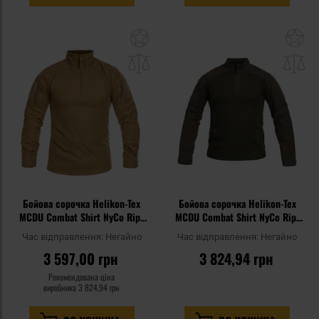
Додати
До
до
д
списку
сп
уподобань
уп
Бойова сорочка Helikon-Tex
Бойова сорочка Helikon-Tex
MCDU Combat Shirt NyCo Rip-
MCDU Combat Shirt NyCo Rip-
Stop - Coyote
Stop - RAL 7013
Час відправлення:
Негайно
Час відправлення:
Негайно
3 597,00 грн
3 824,94 грн
Рекомендована ціна
виробника
3 824,94 грн