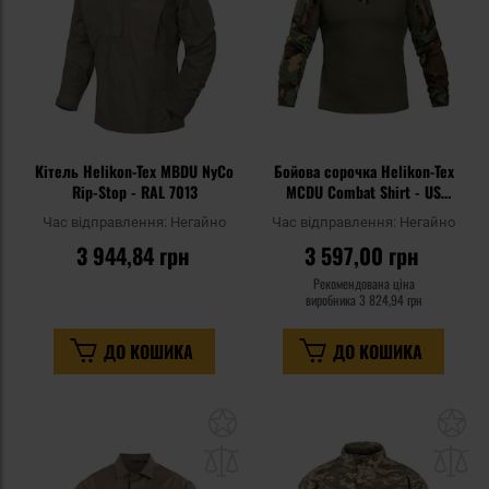
Кітель Helikon-Tex MBDU NyCo
Бойова сорочка Helikon-Tex
Rip-Stop - RAL 7013
MCDU Combat Shirt - US
Woodland
Час відправлення:
Негайно
Час відправлення:
Негайно
3 944,84 грн
3 597,00 грн
Рекомендована ціна
виробника
3 824,94 грн
ДО КОШИКА
ДО КОШИКА
Додати
До
до
д
списку
сп