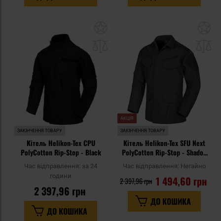
Додати
До
до
д
списку
сп
уподобань
уп
АКЦІЯ
ЗАКІНЧЕННЯ ТОВАРУ
ЗАКІНЧЕННЯ ТОВАРУ
Кітель Helikon-Tex CPU
Кітель Helikon-Tex SFU Next
PolyCotton Rip-Stop - Black
PolyCotton Rip-Stop - Shadow
Grey
Час відправлення:
за 24
Час відправлення:
Негайно
години
1 494,60 грн
2 397,96 грн
2 397,96 грн
ДО КОШИКА
ДО КОШИКА