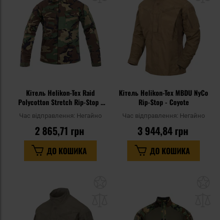
уподобань
уп
Кітель Helikon-Tex Raid
Кітель Helikon-Tex MBDU NyCo
Polycotton Stretch Rip-Stop -
Rip-Stop - Coyote
US Woodland
Час відправлення:
Негайно
Час відправлення:
Негайно
2 865,71 грн
3 944,84 грн
ДО КОШИКА
ДО КОШИКА
Додати
До
до
д
списку
сп
уподобань
уп