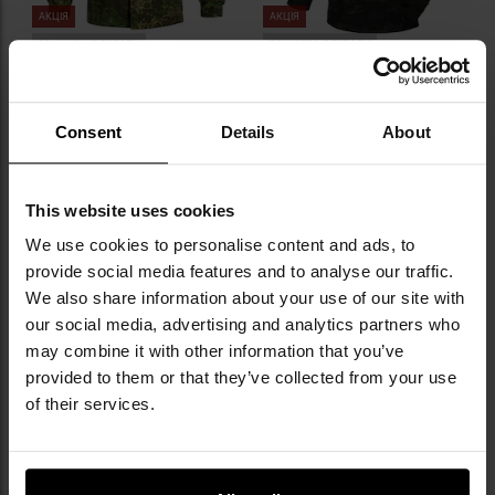
АКЦІЯ
АКЦІЯ
ЗАКІНЧЕННЯ ТОВАРУ
ЗАКІНЧЕННЯ ТОВАРУ
Кітель Helikon-Tex MBDU NyCo
Кітель Helikon-Tex MBDU NyCo
Rip-Stop - PenCott WildWood
Rip-Stop - MultiCam Black
Час відправлення:
Негайно
Час відправлення:
Негайно
Consent
Details
About
3 133,81 грн
3 133,81 грн
3 836,81 грн
3 836,81 грн
ДО КОШИКА
ДО КОШИКА
This website uses cookies
We use cookies to personalise content and ads, to
Додати
До
provide social media features and to analyse our traffic.
до
д
We also share information about your use of our site with
списку
сп
our social media, advertising and analytics partners who
уподобань
уп
may combine it with other information that you’ve
provided to them or that they’ve collected from your use
of their services.
АКЦІЯ
АКЦІЯ