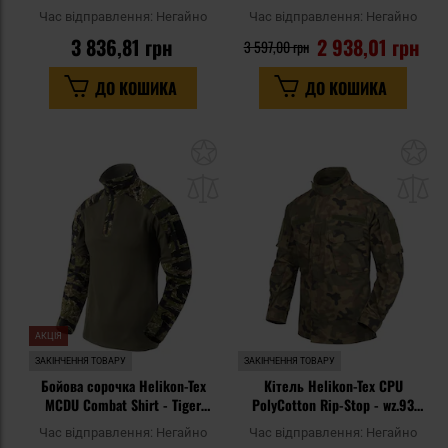
Woodland
Night Camo
Час відправлення:
Негайно
Час відправлення:
Негайно
3 836,81 грн
2 938,01 грн
3 597,00 грн
ДО КОШИКА
ДО КОШИКА
Додати
До
до
д
списку
сп
уподобань
уп
АКЦІЯ
ЗАКІНЧЕННЯ ТОВАРУ
ЗАКІНЧЕННЯ ТОВАРУ
Бойова сорочка Helikon-Tex
Кітель Helikon-Tex CPU
MCDU Combat Shirt - Tiger
PolyCotton Rip-Stop - wz.93
Stripe
Pantera PL Woodland
Час відправлення:
Негайно
Час відправлення:
Негайно