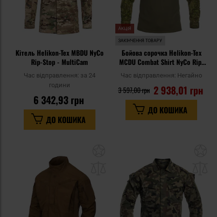
АКЦІЯ
ЗАКІНЧЕННЯ ТОВАРУ
Кітель Helikon-Tex MBDU NyCo
Бойова сорочка Helikon-Tex
Rip-Stop - MultiCam
MCDU Combat Shirt NyCo Rip-
Stop - PenCott WildWood
Час відправлення:
за 24
Час відправлення:
Негайно
години
2 938,01 грн
3 597,00 грн
6 342,93 грн
ДО КОШИКА
ДО КОШИКА
Додати
До
до
д
списку
сп
уподобань
уп