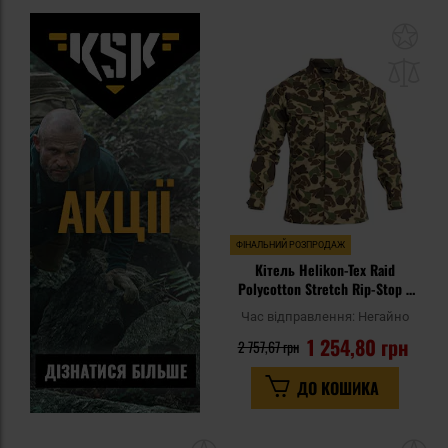
До
до
спи
уп
ФІНАЛЬНИЙ РОЗПРОДАЖ
Кітель Helikon-Tex Raid
Polycotton Stretch Rip-Stop -
Duck Hunter
Час відправлення:
Негайно
1 254,80 грн
2 757,67 грн
ДО КОШИКА