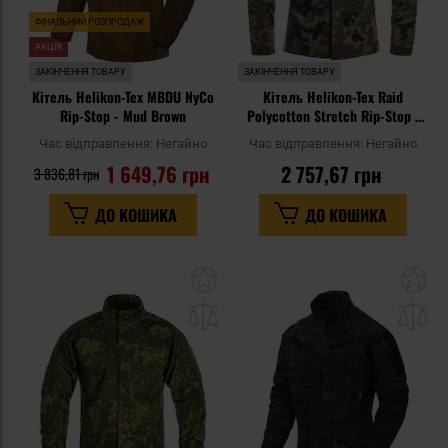
ФІНАЛЬНИЙ РОЗПРОДАЖ
АКЦІЯ
ЗАКІНЧЕННЯ ТОВАРУ
ЗАКІНЧЕННЯ ТОВАРУ
Кітель Helikon-Tex MBDU NyCo
Кітель Helikon-Tex Raid
Rip-Stop - Mud Brown
Polycotton Stretch Rip-Stop -
wz.93 Pantera PL Woodlandd
Час відправлення:
Негайно
Час відправлення:
Негайно
1 649,76 грн
2 757,67 грн
3 836,81 грн
ДО КОШИКА
ДО КОШИКА
Додати
До
до
д
списку
сп
уподобань
уп