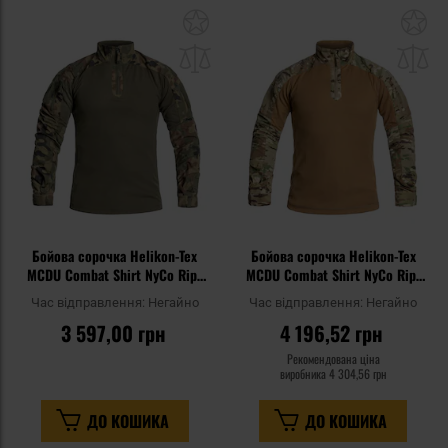
Додати
До
до
д
списку
сп
уподобань
уп
Бойова сорочка Helikon-Tex
Бойова сорочка Helikon-Tex
MCDU Combat Shirt NyCo Rip-
MCDU Combat Shirt NyCo Rip-
Stop - wz.93 Pantera PL
Stop - MultiCam
Час відправлення:
Негайно
Час відправлення:
Негайно
Woodland
3 597,00 грн
4 196,52 грн
Рекомендована ціна
виробника
4 304,56 грн
ДО КОШИКА
ДО КОШИКА