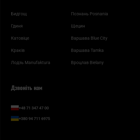
Бидгощ
Познань Posnania
Гдиня
Щецин
Катовіце
Варшава Blue City
Краків
Варшава Tamka
Лодзь Manufaktura
Вроцлав Bielany
Дзвоніть нам
+48 71 347 47 00
+380 94 711 6975