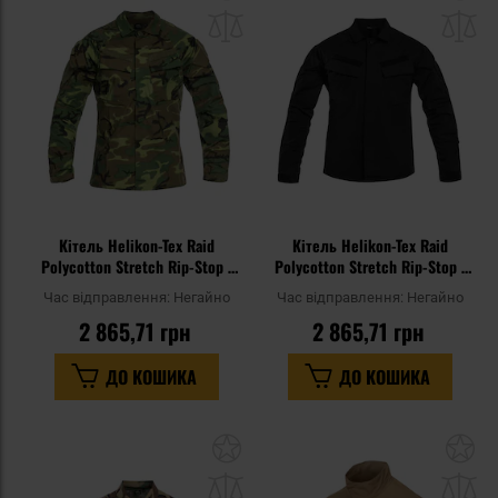
до
д
списку
сп
уподобань
уп
Кітель Helikon-Tex Raid
Кітель Helikon-Tex Raid
Polycotton Stretch Rip-Stop -
Polycotton Stretch Rip-Stop -
ERDL
Black
Час відправлення:
Негайно
Час відправлення:
Негайно
2 865,71 грн
2 865,71 грн
ДО КОШИКА
ДО КОШИКА
Додати
До
до
д
списку
сп