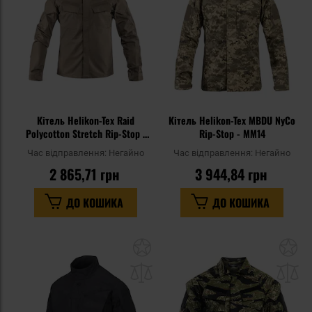
уподобань
уп
Кітель Helikon-Tex Raid
Кітель Helikon-Tex MBDU NyCo
Polycotton Stretch Rip-Stop -
Rip-Stop - MM14
RAL 7013
Час відправлення:
Негайно
Час відправлення:
Негайно
2 865,71 грн
3 944,84 грн
ДО КОШИКА
ДО КОШИКА
Додати
До
до
д
списку
сп
уподобань
уп