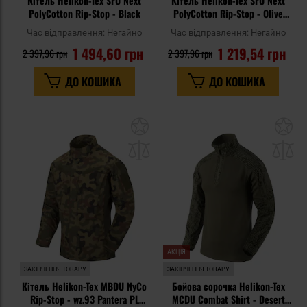
Кітель Helikon-Tex SFU Next
Кітель Helikon-Tex SFU Next
PolyCotton Rip-Stop - Black
PolyCotton Rip-Stop - Olive
Green
Час відправлення:
Негайно
Час відправлення:
Негайно
1 494,60 грн
1 219,54 грн
2 397,96 грн
2 397,96 грн
ДО КОШИКА
ДО КОШИКА
Додати
До
до
д
списку
сп
уподобань
уп
АКЦІЯ
ЗАКІНЧЕННЯ ТОВАРУ
ЗАКІНЧЕННЯ ТОВАРУ
Кітель Helikon-Tex MBDU NyCo
Бойова сорочка Helikon-Tex
Rip-Stop - wz.93 Pantera PL
MCDU Combat Shirt - Desert