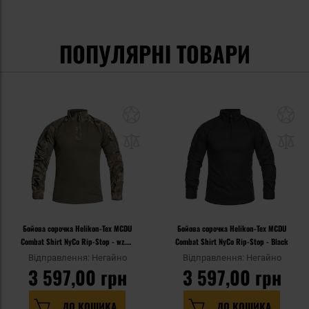
ПОПУЛЯРНІ ТОВАРИ
Бойова сорочка Helikon-Tex MCDU
Бойова сорочка Helikon-Tex MCDU
Combat Shirt NyCo Rip-Stop - wz.93
Combat Shirt NyCo Rip-Stop - Black
Pantera PL Woodland
Відправлення: Негайно
Відправлення: Негайно
3 597,00 грн
3 597,00 грн
ДО КОШИКА
ДО КОШИКА