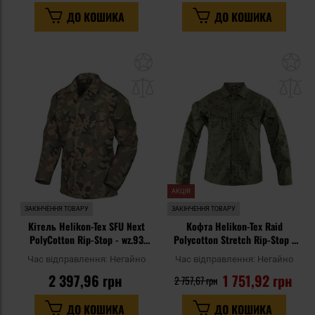
ДО КОШИКА
ДО КОШИКА
Додати
До
до
д
списку
сп
уподобань
уп
АКЦІЯ
ЗАКІНЧЕННЯ ТОВАРУ
ЗАКІНЧЕННЯ ТОВАРУ
Кітель Helikon-Tex SFU Next
Кофта Helikon-Tex Raid
PolyCotton Rip-Stop - wz.93
Polycotton Stretch Rip-Stop -
Pantera PL Woodland
Desert Night Camo
Час відправлення:
Негайно
Час відправлення:
Негайно
2 397,96 грн
1 751,92 грн
2 757,67 грн
ДО КОШИКА
ДО КОШИКА