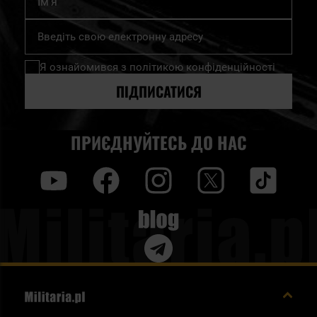
Підпишіться
на
нашу
Я ознайомився з
політикою конфіденційності
розсилку
новин:
ПІДПИСАТИСЯ
ПРИЄДНУЙТЕСЬ ДО НАС
y
f
i
t
tt
Blog