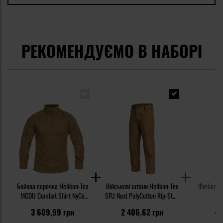
РЕКОМЕНДУЄМО В НАБОРІ
Бойова сорочка Helikon-Tex
Військові штани Helikon-Tex
Футболка 
MCDU Combat Shirt NyCo
SFU Next PolyCotton Rip-Stop
Rip-Stop - Coyote
- Coyote
3 609,99 грн
2 406,62 грн
48