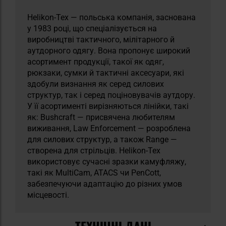
Helikon-Tex — польська компанія, заснована
у 1983 році, що спеціалізується на
виробництві тактичного, мілітарного й
аутдорного одягу. Вона пропонує широкий
асортимент продукції, такої як одяг,
рюкзаки, сумки й тактичні аксесуари, які
здобули визнання як серед силових
структур, так і серед поціновувачів аутдору.
У її асортименті вирізняються лінійки, такі
як: Bushcraft — присвячена любителям
виживання, Law Enforcement — розроблена
для силових структур, а також Range —
створена для стрільців. Helikon-Tex
використовує сучасні зразки камуфляжу,
такі як MultiCam, ATACS чи PenCott,
забезпечуючи адаптацію до різних умов
місцевості.