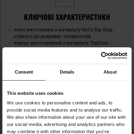
КЛЮЧОВІ ХАРАКТЕРИСТИКИ
плечі виготовлені з матеріалу NyCo Rip-Stop -
стійкого до розривів і потертостей
корпус виготовлений з матеріалу TopCool -
забезпечує прилягання і свободу рухів
дві кишені, що застібаються на блискавку YKK
подвійні панелі velcro на обох рукавах
регульовані манжети
Consent
Details
About
високий комір із блискавкою та захистом
підборіддя
This website uses cookies
We use cookies to personalise content and ads, to
provide social media features and to analyse our traffic.
We also share information about your use of our site with
our social media, advertising and analytics partners who
may combine it with other information that you’ve