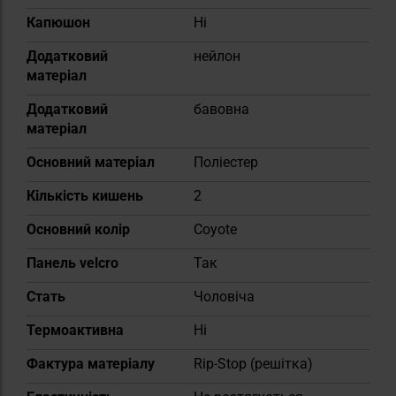
Капюшон
Ні
Додатковий
нейлон
матеріал
Додатковий
бавовна
матеріал
Основний матеріал
Поліестер
Кількість кишень
2
Основний колір
Coyote
Панель velcro
Так
Cтать
Чоловіча
Термоактивна
Ні
Фактура матеріалу
Rip-Stop (решітка)