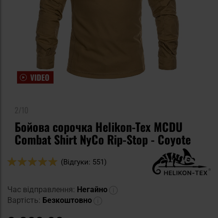
2/10
Бойова сорочка Helikon-Tex MCDU
Combat Shirt NyCo Rip-Stop - Coyote
Оцінка:
(Відгуки: 551)
98
100
% of
Час відправлення:
Негайно
Вартість:
Безкоштовно