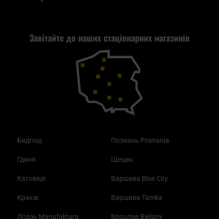
Політика конфіденційності
Tax Free
Стрільба
Найкращий ліхтарик для EDC
Рекламація
Завітайте до наших стаціонарних магазинів
Самозахист
Blackout - що це таке?
Повернення товару
Outdoor
Як працює маска від смогу?
Купони на знижку
Одяг
Найкращі спальні мішки на осінь
Бидгощ
Познань Posnania
Гдиня
Щецин
Катовіце
Варшава Blue City
Краків
Варшава Tamka
Лодзь Manufaktura
Вроцлав Bielany