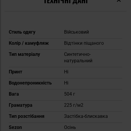
ТЕХНІЧНІ ДАНІ
Докладніше
Стиль одягу
Військовий
Колір / камуфляж
Відтінки піщаного
Тип матеріалу
Синтетично-
натуральний
Принт
Ні
Водонепроникність
Ні
Вага
504 г
Граматура
225 г/м2
Тип розстібання
Застібка-блискавка
Sezon
Осінь