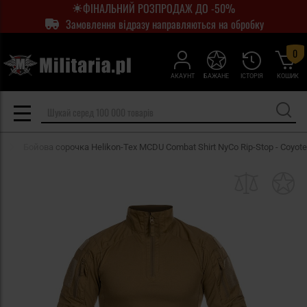
ФІНАЛЬНИЙ РОЗПРОДАЖ ДО -50%
Замовлення відразу направляються на обробку
0
АКАУНТ
БАЖАНЕ
ІСТОРІЯ
КОШИК
Бойова сорочка Helikon-Tex MCDU Combat Shirt NyCo Rip-Stop - Coyote