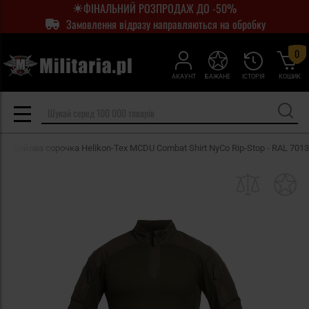
ФІНАЛЬНИЙ РОЗПРОДАЖ ДО -50%
Замовлення відразу направляються на обробку
0
АКАУНТ
БАЖАНЕ
ІСТОРІЯ
КОШИК
Бойова сорочка Helikon-Tex MCDU Combat Shirt NyCo Rip-Stop - RAL 7013