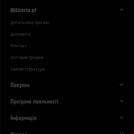
Детальніше про нас
Допомога
Контакт
Оптовий продаж
Силові структури
Покупки
Доставляємо в Україну!
Програма лояльності
Вартість і час доставки
Що ви отримуєте з акаунтом KSK
Інформація
Способи оплати
Як використати бали KSK
Умови та правила
Статус замовлення