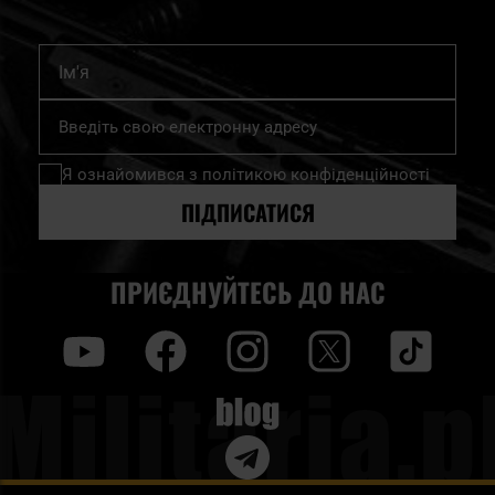
Ім'я
Підпишіться
на
нашу
Я ознайомився з
політикою конфіденційності
розсилку
новин:
ПІДПИСАТИСЯ
ПРИЄДНУЙТЕСЬ ДО НАС
y
f
i
t
tt
Blog