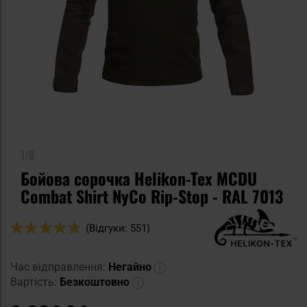
1/6
Бойова сорочка Helikon-Tex MCDU
Combat Shirt NyCo Rip-Stop - RAL 7013
Оцінка:
(Відгуки: 551)
98
100
% of
Час відправлення:
Негайно
Вартість:
Безкоштовно