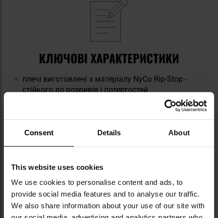
КЛЮЧОВІ ХАРАКТЕРИСТИКИ
плечі виготовлені з матеріалу NyCo Rip-Stop -
стійкого до розривів і потертостей
корпус виготовлений з матеріалу TopCool -
забезпечує прилягання і свободу рухів
дві кишені, що застібаються на блискавку YKK
подвійні панелі velcro на обох рукавах
Consent
Details
About
регульовані манжети
високий комір із блискавкою та захистом
підборіддя
This website uses cookies
We use cookies to personalise content and ads, to
provide social media features and to analyse our traffic.
We also share information about your use of our site with
our social media, advertising and analytics partners who