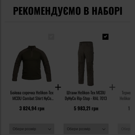
РЕКОМЕНДУЄМО В НАБОРІ
Бойова сорочка Helikon-Tex
Штани Helikon-Tex MCDU
Термоак
MCDU Combat Shirt NyCo
DyNyCo Rip-Stop - RAL 7013
Helikon-Te
Rip-Stop - RAL 7013
TopCool
3 824,94 грн
5 983,21 грн
1 1