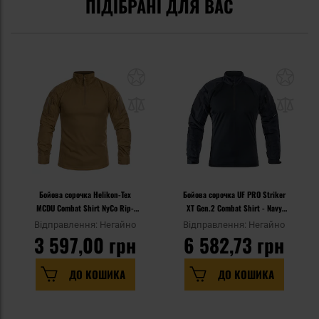
ПІДІБРАНІ ДЛЯ ВАС
Бойова сорочка Helikon-Tex
Бойова сорочка UF PRO Striker
MCDU Combat Shirt NyCo Rip-
XT Gen.2 Combat Shirt - Navy
Stop - Coyote
Blue
Відправлення: Негайно
Відправлення: Негайно
3 597,00 грн
6 582,73 грн
ДО КОШИКА
ДО КОШИКА