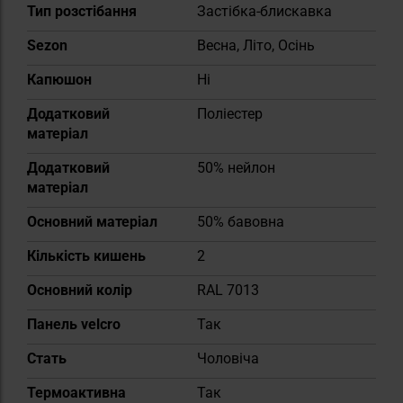
Тип розстібання
Застібка-блискавка
Sezon
Весна, Літо, Осінь
Капюшон
Ні
Додатковий
Поліестер
матеріал
Додатковий
50% нейлон
матеріал
Основний матеріал
50% бавовна
Кількість кишень
2
Основний колір
RAL 7013
Панель velcro
Так
Cтать
Чоловіча
Термоактивна
Так