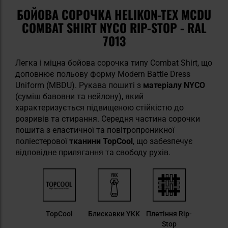
БОЙОВА СОРОЧКА HELIKON-TEX MCDU
COMBAT SHIRT NYCO RIP-STOP - RAL
7013
Легка і міцна бойова сорочка типу Combat Shirt, що
доповнює польову форму Modern Battle Dress
Uniform (MBDU). Рукава пошиті з
матеріалу NYCO
(суміш бавовни та нейлону), який
характеризується підвищеною стійкістю до
розривів та стирання. Середня частина сорочки
пошита з еластичної та повітропроникної
поліестерової
тканини TopCool
, що забезпечує
відповідне прилягання та свободу рухів.
TopCool
Блискавки YKK
Плетіння Rip-
Stop