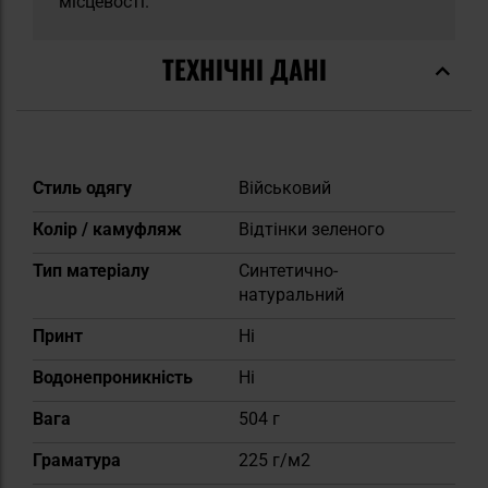
місцевості.
ТЕХНІЧНІ ДАНІ
Докладніше
Стиль одягу
Військовий
Колір / камуфляж
Відтінки зеленого
Тип матеріалу
Синтетично-
натуральний
Принт
Ні
Водонепроникність
Ні
Вага
504 г
Граматура
225 г/м2