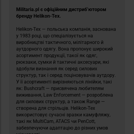
Militaria.pl є офіційним дистриб’ютором
бренду Helikon-Tex.
Helikon-Tex — польська компанія, заснована
у 1983 році, що спеціалізується на
виробництві тактичного, мілітарного й
аутдорного одягу. Вона пропонує широкий
асортимент продукції, такої як одяг,
рюкзаки, сумки й тактичні аксесуари, які
здобули визнання як серед силових
структур, так і серед поціновувачів аутдору.
У її асортименті вирізняються лінійки, такі
як: Bushcraft — присвячена любителям
виживання, Law Enforcement — розроблена
для силових структур, а також Range —
створена для стрільців. Helikon-Tex
використовує сучасні зразки камуфляжу,
такі як MultiCam, ATACS чи PenCott,
забезпечуючи адаптацію до різних умов