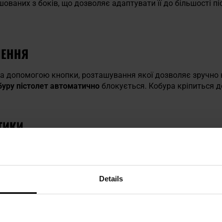
ованих з боків, що дозволяє адаптувати її до більшості піс
ЛЕННЯ
за допомогою кнопки, розташування якої дозволяє зручно н
обуру пістолет автоматично
блокується. Кобура кріпиться д
ТИКИ
еру
интів дозволяє пристосувати до більшості пістолетів
 під вказівним пальцем
Details
огою поясної платформи