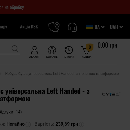
ся на обробку
вару
Акція KSK
UA
UAH
0,00 грн
0
АКАУНТ
БАЖАНЕ
ІСТОРІЯ
КОШИК
Кобура Cytac універсальна Left Handed - з поясною платформою
c універсальна Left Handed - з
латформою
Відгуки: 14)
ня:
Негайно
Вартість:
239,69 грн