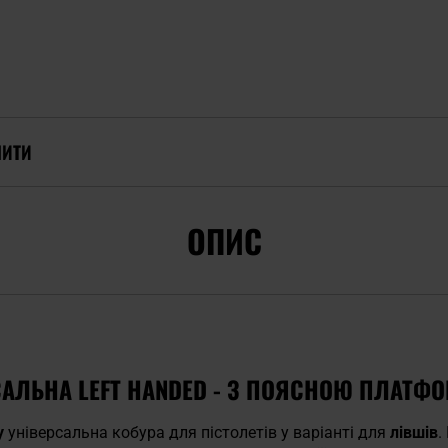
ПИТИ
ОПИС
САЛЬНА LEFT HANDED - З ПОЯСНОЮ ПЛАТФ
у
універсальна кобура для пістолетів у варіанті для
лівшів
.