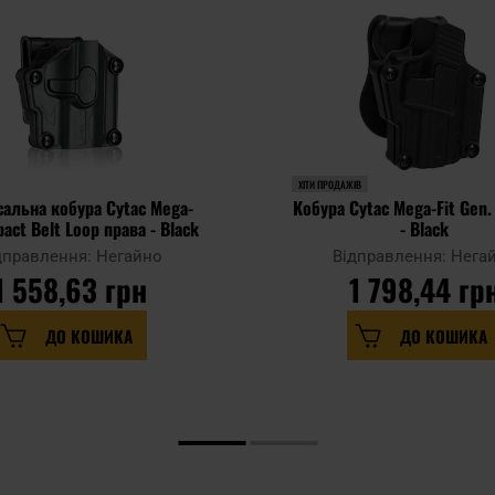
ХІТИ ПРОДАЖІВ
сальна кобура Cytac Mega-
Кобура Cytac Mega-Fit Gen.
act Belt Loop права - Black
- Black
дправлення: Негайно
Відправлення: Нега
1 558,63 грн
1 798,44 гр
ДО КОШИКА
ДО КОШИКА