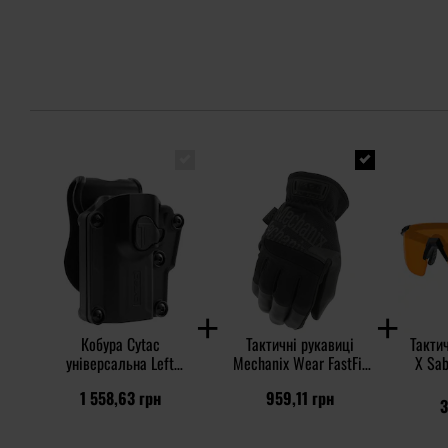
Кобура Cytac
Тактичні рукавиці
Тактич
універсальна Left
Mechanix Wear FastFit
X Sab
Handed - з поясною
Core 3 - Covert Black
3in1 -
1 558,63 грн
959,11 грн
платформою
Rus
3