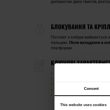
допомогою двох гвинтів, розташ
БЛОКУВАННЯ ТА КРІП
Пістолет з кобури виймається 
пальцем
. Після вкладання в к
платформи.
КЛЮЧОВІ ХАРАКТЕРИС
виготовлена з міцного полім
регулювання за допомогою гв
блокування у вигляді кнопки
Consent
призначена для лівшів
кріплення до поясу за допом
This website uses cookies