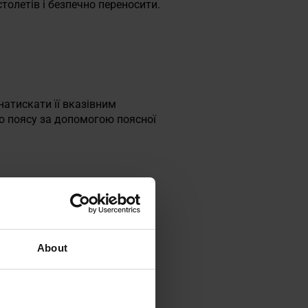
толетів і безпечно переносити.
атискати її вказівним
о поясу за допомогою поясної
About