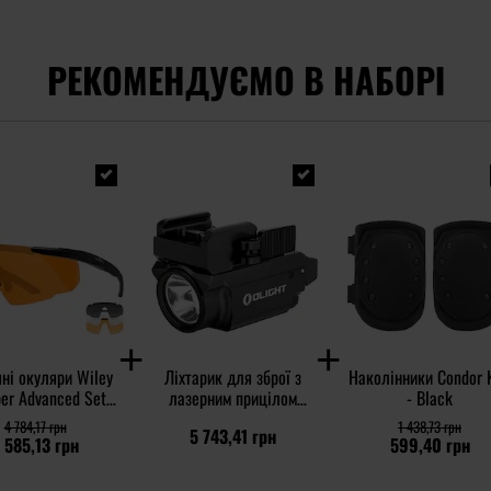
РЕКОМЕНДУЄМО В НАБОРІ
ні окуляри Wiley
Ліхтарик для зброї з
Наколінники Condor 
er Advanced Set
лазерним прицілом
- Black
 Grey/Clear/Light
Olight BALDR Mini RL -
4 784,17 грн
1 438,73 грн
5 743,41 грн
t/Matte Black
600 люменів, Red Laser
 585,13 грн
599,40 грн