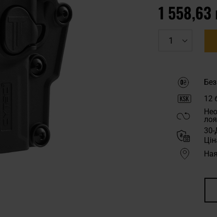
1 558,63 
Без
12
б
Нео
лоя
30-
Цін
Ная