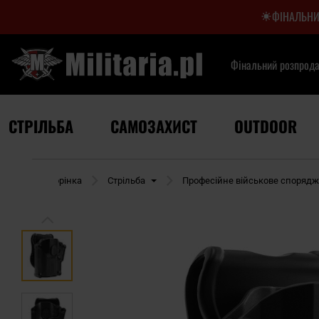
ФІНАЛЬНИ
Фінальний розпрод
СТРІЛЬБА
САМОЗАХИСТ
OUTDOOR
Домашня сторінка
Стрільба
Професійне військове споряд