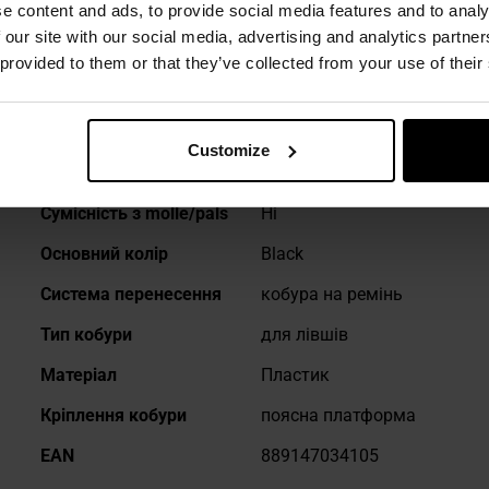
e content and ads, to provide social media features and to analy
ТЕХНІЧНІ ДАНІ
 our site with our social media, advertising and analytics partn
 provided to them or that they’ve collected from your use of their
Customize
Докладніше
Сумісність з molle/pals
Ні
Основний колір
Black
Система перенесення
кобура на ремінь
Тип кобури
для лівшів
Матеріал
Пластик
Кріплення кобури
поясна платформа
EAN
889147034105