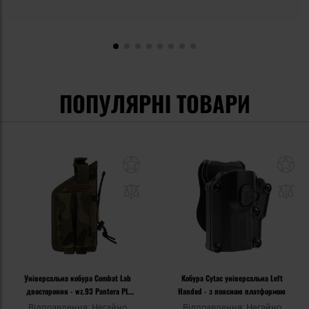
ПОПУЛЯРНІ ТОВАРИ
Універсальна кобура Combat Lab
Кобура Cytac універсальна Left
двостороння - wz.93 Pantera PL
Handed - з поясною платформою
Woodland
Відправлення: Негайно
Відправлення: Негайно