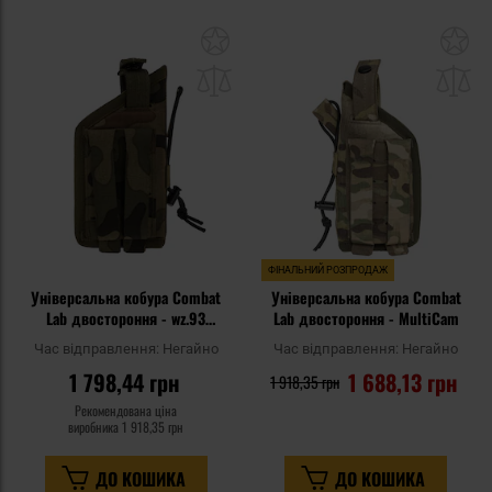
Додати
До
до
д
списку
сп
уподобань
уп
ФІНАЛЬНИЙ РОЗПРОДАЖ
Універсальна кобура Combat
Універсальна кобура Combat
Lab двостороння - wz.93
Lab двостороння - MultiCam
Pantera PL Woodland
Час відправлення:
Негайно
Час відправлення:
Негайно
1 798,44 грн
1 688,13 грн
1 918,35 грн
Рекомендована ціна
виробника
1 918,35 грн
ДО КОШИКА
ДО КОШИКА