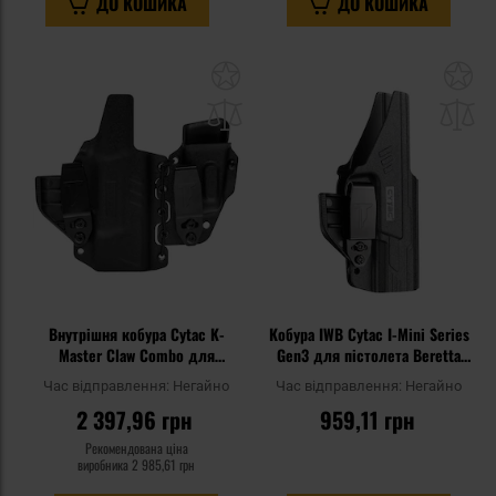
ДО КОШИКА
ДО КОШИКА
Додати
До
до
д
списку
сп
уподобань
уп
Внутрішня кобура Cytac K-
Кобура IWB Cytac I-Mini Series
Master Claw Combo для
Gen3 для пістолета Beretta
пістолетів Glock 19 gen.
APX - Black
Час відправлення:
Негайно
Час відправлення:
Негайно
1/2/3/4/5
2 397,96 грн
959,11 грн
Рекомендована ціна
виробника
2 985,61 грн