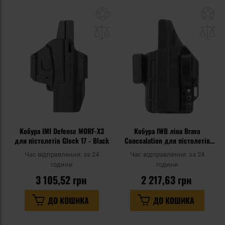
Додати
До
до
д
списку
сп
уподобань
уп
Кобура IMI Defense MORF-X3
Кобура IWB ліва Bravo
для пістолетів Glock 17 - Black
Concealation для пістолетів
Glock 19/23/32/45 - Black
Час відправлення:
за 24
Час відправлення:
за 24
години
години
3 105,52 грн
2 217,63 грн
ДО КОШИКА
ДО КОШИКА