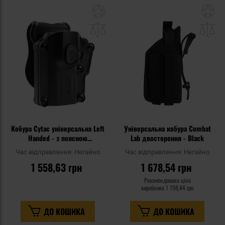
Додати
До
до
д
списку
сп
уподобань
уп
Кобура Cytac універсальна Left
Універсальна кобура Combat
Handed - з поясною
Lab двостороння - Black
платформою
Час відправлення:
Негайно
Час відправлення:
Негайно
1 558,63 грн
1 678,54 грн
Рекомендована ціна
виробника
1 798,44 грн
ДО КОШИКА
ДО КОШИКА