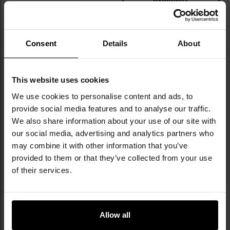
НАЯВНІСТЬ
Додати
До
до
д
Consent
Details
About
списку
сп
уподобань
уп
This website uses cookies
We use cookies to personalise content and ads, to
Немає в наявності
Немає в наявності
provide social media features and to analyse our traffic.
We also share information about your use of our site with
ФІНАЛЬНИЙ РОЗПРОДАЖ
our social media, advertising and analytics partners who
ЗАКІНЧЕННЯ ТОВАРУ
may combine it with other information that you’ve
Модульна кобура Condor для
Універсальна наплічна кобура
provided to them or that they’ve collected from your use
пістолетів M9/M92F – Black
Condor - чорна
of their services.
Час відправлення:
Немає в
Час відправлення:
Немає в
наявності
наявності
863,19 грн
1 318,82 грн
1 318,82 грн
Allow all
Рекомендована ціна
виробника
1 438,73 грн