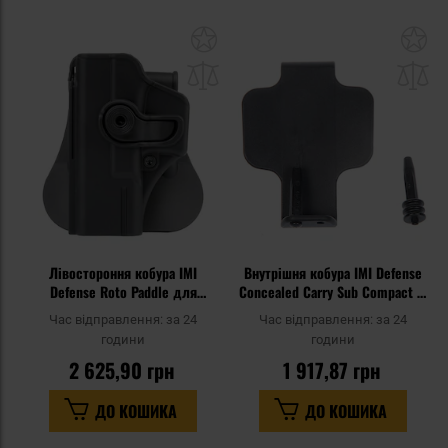
Додати
До
до
д
списку
сп
уподобань
уп
Лівостороння кобура IMI
Внутрішня кобура IMI Defense
Defense Roto Paddle для
Concealed Carry Sub Compact Z-
пістолетів Glock
5002 - Black
Час відправлення:
за 24
Час відправлення:
за 24
19/23/25/28/32 - Black
години
години
2 625,90 грн
1 917,87 грн
ДО КОШИКА
ДО КОШИКА