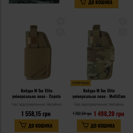
ДО КОШИКА
Додати
До
до
д
списку
сп
уподобань
уп
РОЗПРОДАЖ
Кобура M-Tac Elite
Кобура M-Tac Elite
універсальна лева - Coyote
універсальна лева - MultiCam
Час відправлення:
Негайно
Час відправлення:
Негайно
1 558,15 грн
1 498,20 грн
1 702,64 грн
ДО КОШИКА
ДО КОШИКА