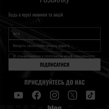
Будь в курсі новинок та акцій
Ім'я
Підпишіться
на
нашу
Я ознайомився з
політикою конфіденційності
розсилку
новин:
ПІДПИСАТИСЯ
ПРИЄДНУЙТЕСЬ ДО НАС
y
f
i
t
tt
Blog