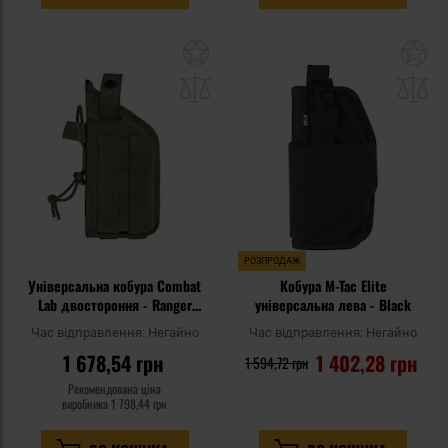
Додати
До
до
д
списку
сп
уподобань
уп
РОЗПРОДАЖ
Універсальна кобура Combat
Кобура M-Tac Elite
Lab двостороння - Ranger
універсальна лева - Black
Green
Час відправлення:
Негайно
Час відправлення:
Негайно
1 678,54 грн
1 402,28 грн
1 594,72 грн
Рекомендована ціна
виробника
1 798,44 грн