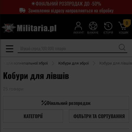
ФІНАЛЬНИЙ РОЗПРОДАЖ ДО -50%
Замовлення відразу направляються на обробку
0
АКАУНТ
БАЖАНЕ
ІСТОРІЯ
КОШИК
ри для вогнепальної зброї
Кобури для зброї
Кобури для лівшів
Кобури для лівшів
25 товари
Фінальний розпродаж
КАТЕГОРІЇ
ФІЛЬТРИ ТА СОРТУВАННЯ