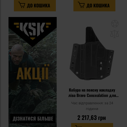
ДО КОШИКА
ДО КОШИКА
До
до
спи
уп
Кобура на поясну накладку
ліва Bravo Concealation для
пістолета Glock 19/23/32/45 -
Час відправлення:
за 24
чорна
години
2 217,63 грн