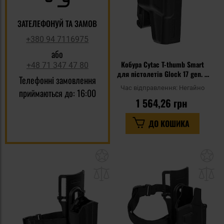
ЗАТЕЛЕФОНУЙ ТА ЗАМОВ
+380 94 7116975
або
Кобура Cytac T-thumb Smart
+48 71 347 47 80
для пістолетів Glock 17 gen. 5
Телефонні замовлення
- з кліпсою для ременя
Час відправлення:
Негайно
приймаються до: 16:00
1 564,26 грн
ДО КОШИКА
Додати
До
до
д
списку
сп
уподобань
уп