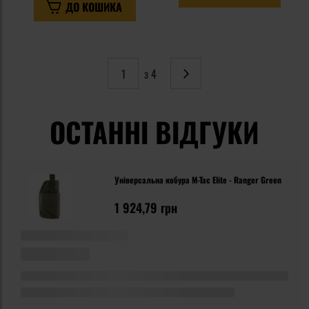
ДО КОШИКА
з 4
Сторінка
Наступне
ОСТАННІ ВІДГУКИ
Універсальна кобура M-Tac Elite - Ranger Green
1 924,79 грн