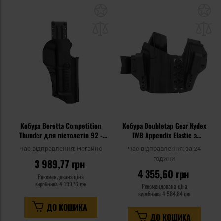
Додати
До
до
д
списку
сп
уподобань
уп
Кобура Beretta Competition
Кобура Doubletap Gear Kydex
Thunder для пістолетів 92 -
IWB Appendix Elastic з
Black
підсумком для пістолетів
Час відправлення:
Негайно
Час відправлення:
за 24
Walther P99 - Black
години
3 989,77 грн
4 355,60 грн
Рекомендована ціна
виробника
4 199,76 грн
Рекомендована ціна
виробника
4 584,84 грн
ДО КОШИКА
ДО КОШИКА