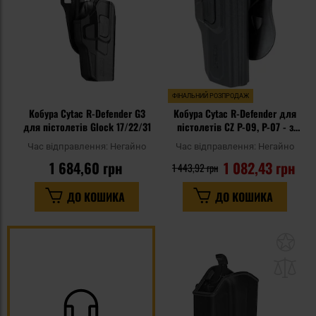
ФІНАЛЬНИЙ РОЗПРОДАЖ
Кобура Cytac R-Defender G3
Кобура Cytac R-Defender для
для пістолетів Glock 17/22/31
пістолетів CZ P-09, P-07 - з
поясною платформою
Час відправлення:
Негайно
Час відправлення:
Негайно
1 684,60 грн
1 082,43 грн
1 443,92 грн
ДО КОШИКА
ДО КОШИКА
До
до
спи
уп