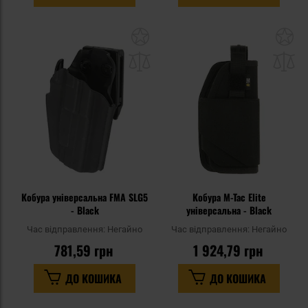
Додати
До
до
д
списку
сп
уподобань
уп
Кобура універсальна FMA SLG5
Кобура M-Tac Elite
- Black
універсальна - Black
Час відправлення:
Негайно
Час відправлення:
Негайно
781,59 грн
1 924,79 грн
ДО КОШИКА
ДО КОШИКА