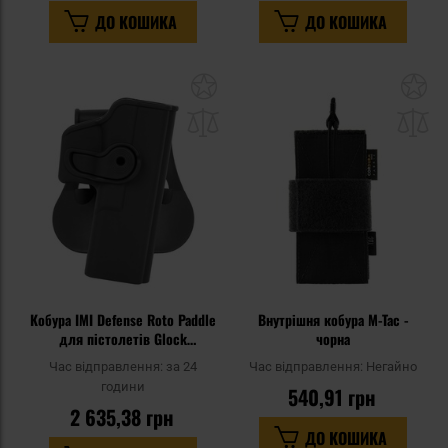
ДО КОШИКА
ДО КОШИКА
Додати
До
до
д
списку
сп
уподобань
уп
Кобура IMI Defense Roto Paddle
Внутрішня кобура M-Tac -
для пістолетів Glock
чорна
17/22/28/31 - Black
Час відправлення:
за 24
Час відправлення:
Негайно
години
540,91 грн
2 635,38 грн
ДО КОШИКА