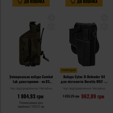
ДО КОШИКА
ДО КОШИКА
Додати
До
до
д
списку
сп
уподобань
уп
РОЗПРОДАЖ
Універсальна кобура Combat
Кобура Cytac R-Defender G4
Lab двостороння - wz.93
для пістолетів Beretta M92 - з
Pantera PL Woodland
поясною платформою
Час відправлення:
Негайно
Час відправлення:
Негайно
1 804,93 грн
962,09 грн
1 203,25 грн
Рекомендована ціна
виробника
1 925,27 грн