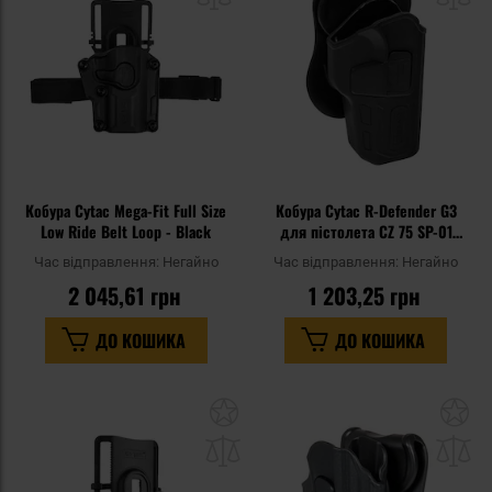
уподобань
уп
Кобура Cytac Mega-Fit Full Size
Кобура Cytac R-Defender G3
Low Ride Belt Loop - Black
для пістолета CZ 75 SP-01
Shadow - з поясною
Час відправлення:
Негайно
Час відправлення:
Негайно
платформою
2 045,61 грн
1 203,25 грн
ДО КОШИКА
ДО КОШИКА
Додати
До
до
д
списку
сп
уподобань
уп