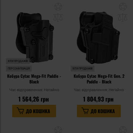
Додати
До
до
д
списку
сп
уподобань
уп
ХІТИ ПРОДАЖІВ
ПЕРСОНАЛІЗАЦІЯ
ХІТИ ПРОДАЖІВ
Кобура Cytac Mega-Fit Paddle -
Кобура Cytac Mega-Fit Gen. 2
Black
Paddle - Black
Час відправлення:
Негайно
Час відправлення:
Негайно
1 564,26 грн
1 804,93 грн
ДО КОШИКА
ДО КОШИКА
Додати
До