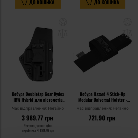
ДО КОШИКА
ДО КОШИКА
Додати
До
до
д
списку
сп
уподобань
уп
Кобура Doubletap Gear Kydex
Кобура Hazard 4 Stick-Up
IBW Hybrid для пістолетів
Modular Universal Holster -
Walther P99 - Black
Black
Час відправлення:
Негайно
Час відправлення:
Негайно
3 989,77 грн
721,90 грн
Рекомендована ціна
виробника
4 199,76 грн