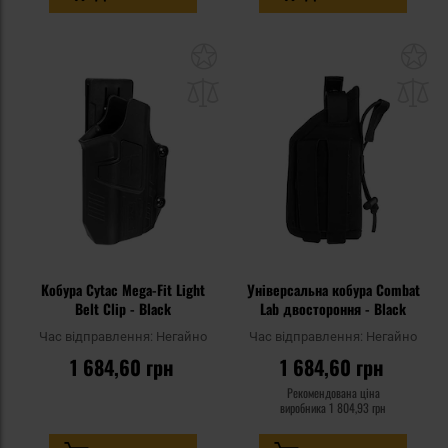
Додати
До
до
д
списку
сп
уподобань
уп
Кобура Cytac Mega-Fit Light
Універсальна кобура Combat
Belt Clip - Black
Lab двостороння - Black
Час відправлення:
Негайно
Час відправлення:
Негайно
1 684,60 грн
1 684,60 грн
Рекомендована ціна
виробника
1 804,93 грн