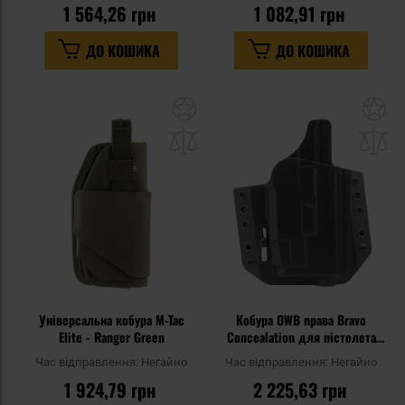
1 564,26 грн
1 082,91 грн
ДО КОШИКА
ДО КОШИКА
Додати
До
до
д
списку
сп
уподобань
уп
Універсальна кобура M-Tac
Кобура OWB права Bravo
Elite - Ranger Green
Concealation для пістолета
Glock 19/19X/19M/19
Час відправлення:
Негайно
Час відправлення:
Негайно
MOS/23/32/45/Shadow Systems
1 924,79 грн
2 225,63 грн
MR920 з ліхтарем TLR-7A -