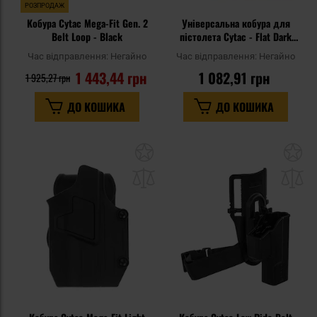
РОЗПРОДАЖ
Кобура Cytac Mega-Fit Gen. 2
Універсальна кобура для
Belt Loop - Black
пістолета Cytac - Flat Dark
Earth з плавником
Час відправлення:
Негайно
Час відправлення:
Негайно
1 443,44 грн
1 082,91 грн
1 925,27 грн
ДО КОШИКА
ДО КОШИКА
Додати
До
до
д
списку
сп
уподобань
уп