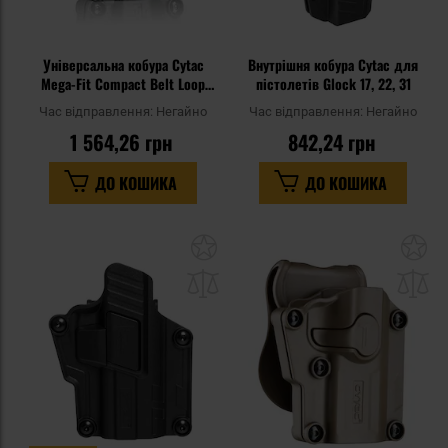
Універсальна кобура Cytac
Внутрішня кобура Cytac для
Mega-Fit Compact Belt Loop
пістолетів Glock 17, 22, 31
права - Black
Час відправлення:
Негайно
Час відправлення:
Негайно
1 564,26 грн
842,24 грн
ДО КОШИКА
ДО КОШИКА
Додати
До
до
д
списку
сп
уподобань
уп