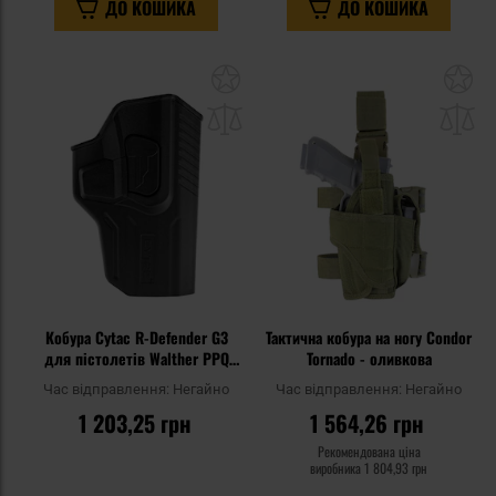
ДО КОШИКА
ДО КОШИКА
Додати
До
до
д
списку
сп
уподобань
уп
Кобура Cytac R-Defender G3
Тактична кобура на ногу Condor
для пістолетів Walther PPQ
Tornado - оливкова
Belt Clip - Black
Час відправлення:
Негайно
Час відправлення:
Негайно
1 203,25 грн
1 564,26 грн
Рекомендована ціна
виробника
1 804,93 грн