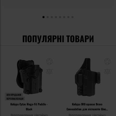
ПОПУЛЯРНІ ТОВАРИ
ХІТИ ПРОДАЖІВ
ПЕРСОНАЛІЗАЦІЯ
Кобура Cytac Mega-Fit Paddle -
Кобура IWB правая Bravo
Black
Concealation для пістолетів Glock
19/23/32/45 - Black
Відправлення: Негайно
Відправлення: Негайно