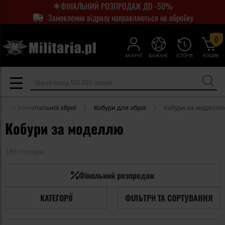
ФІНАЛЬНИЙ РОЗПРОДАЖ ДО -50%
Замовлення відразу направляються на обробку
0
АКАУНТ
БАЖАНЕ
ІСТОРІЯ
КОШИК
и для вогнепальної зброї
Кобури для зброї
Кобури за моделлю
Кобури за моделлю
186 товари
Фінальний розпродаж
КАТЕГОРІЇ
ФІЛЬТРИ ТА СОРТУВАННЯ