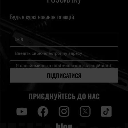
Будь в курсі новинок та акцій
Ім'я
Підпишіться
на
нашу
Я ознайомився з
політикою конфіденційності
розсилку
новин:
ПІДПИСАТИСЯ
ПРИЄДНУЙТЕСЬ ДО НАС
y
f
i
t
tt
Blog