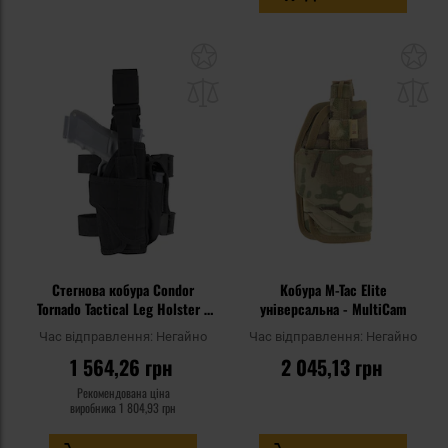
Додати
До
до
д
списку
сп
уподобань
уп
Стегнова кобура Condor
Кобура M-Tac Elite
Tornado Tactical Leg Holster -
універсальна - MultiCam
Чорна
Час відправлення:
Негайно
Час відправлення:
Негайно
1 564,26 грн
2 045,13 грн
Рекомендована ціна
виробника
1 804,93 грн