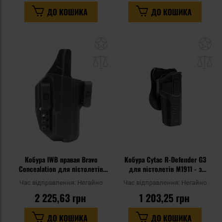
чорна
ДО КОШИКА
ДО КОШИКА
Додати
До
до
д
списку
сп
уподобань
уп
Кобура IWB правая Bravo
Кобура Cytac R-Defender G3
Concealation для пістолетів
для пістолетів M1911 - з
Glock 17/19/22/23/31/32/47 -
фліпером
Час відправлення:
Негайно
Час відправлення:
Негайно
чорна
2 225,63 грн
1 203,25 грн
ДО КОШИКА
ДО КОШИКА