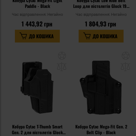
Кобура Cytac Mega-Fit Light
Кобура Cytac Low Ride Belt
Paddle - Black
Loop для пістолетів Glock 19 -
Black
Час відправлення:
Негайно
Час відправлення:
Негайно
1 443,92 грн
1 804,93 грн
ДО КОШИКА
ДО КОШИКА
Додати
До
до
д
списку
сп
уподобань
уп
Кобура Cytac T-Thumb Smart
Кобура Cytac Mega-Fit Gen. 2
Gen. 2 для пістолетів Glock
Belt Clip - Black