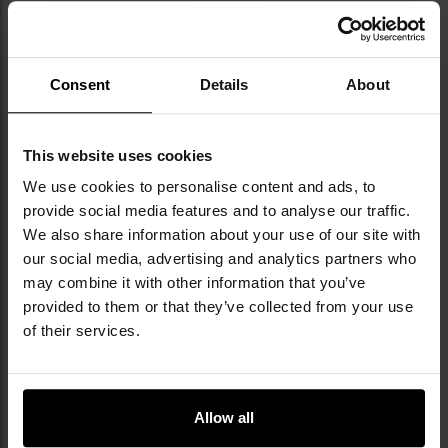
ДО КОШИКА
ДО КОШИКА
Додати
До
Consent
Details
About
до
д
списку
сп
уподобань
уп
This website uses cookies
We use cookies to personalise content and ads, to
provide social media features and to analyse our traffic.
We also share information about your use of our site with
our social media, advertising and analytics partners who
may combine it with other information that you’ve
provided to them or that they’ve collected from your use
Кобура Cytac Duty G3 Level III
Універсальна кобура Combat
of their services.
для пістолета Glock 17
Lab двостороння - Ranger
Green
Час відправлення:
Негайно
Час відправлення:
Негайно
2 996,39 грн
1 684,60 грн
Allow all
Рекомендована ціна
виробника
1 804,93 грн