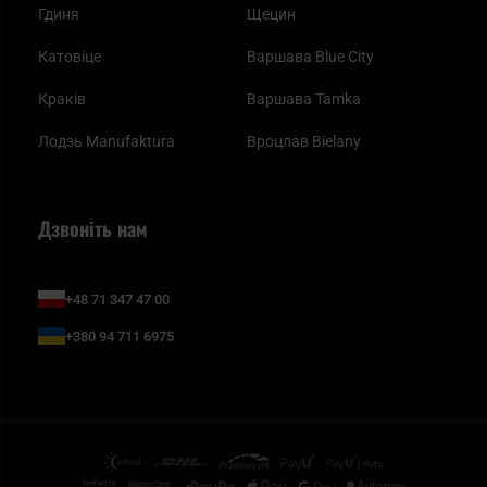
Гдиня
Щецин
Катовіце
Варшава Blue City
Краків
Варшава Tamka
Лодзь Manufaktura
Вроцлав Bielany
Дзвоніть нам
+48 71 347 47 00
+380 94 711 6975