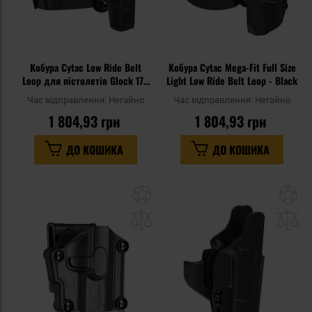
Кобура Cytac Low Ride Belt
Кобура Cytac Mega-Fit Full Size
Loop для пістолетів Glock 17 -
Light Low Ride Belt Loop - Black
Black
Час відправлення:
Негайно
Час відправлення:
Негайно
1 804,93 грн
1 804,93 грн
ДО КОШИКА
ДО КОШИКА
Додати
До
до
д
списку
сп
уподобань
уп