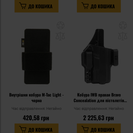
ДО КОШИКА
ДО КОШИКА
Додати
До
до
д
списку
сп
уподобань
уп
Внутрішня кобура M-Tac Light -
Кобура IWB правая Bravo
чорна
Concealation для пістолетів
Glock 19/23/32/45 - Black
Час відправлення:
Негайно
Час відправлення:
Негайно
420,58 грн
2 225,63 грн
ДО КОШИКА
ДО КОШИКА