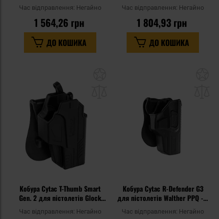
19/23/32 Belt Clip - Black
Час відправлення:
Негайно
Час відправлення:
Негайно
1 564,26 грн
1 804,93 грн
ДО КОШИКА
ДО КОШИКА
Додати
До
до
д
списку
сп
уподобань
уп
Кобура Cytac T-Thumb Smart
Кобура Cytac R-Defender G3
Gen. 2 для пістолетів Glock
для пістолетів Walther PPQ - з
19/23/32 Paddle - Black
фліпером
Час відправлення:
Негайно
Час відправлення:
Негайно