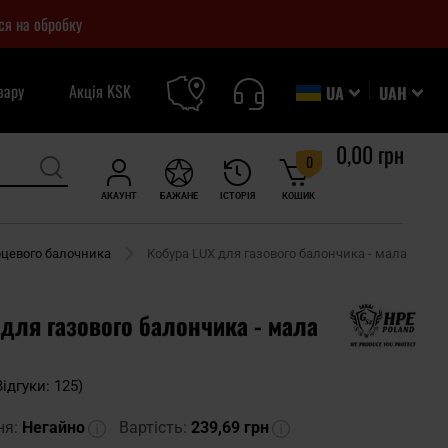
ся на обробку
вару
Акція KSK
UA
UAH
0,00 грн
0
АКАУНТ
БАЖАНЕ
ІСТОРІЯ
КОШИК
рцевого балочника
Кобура LUX для газового балончика - мала
для газового балончика - мала
Відгуки: 125)
ня:
Негайно
Вартість:
239,69 грн