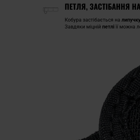
ПЕТЛЯ, ЗАСТІБАННЯ Н
Кобура застібається на
липучк
Завдяки міцній
петлі
її можна л