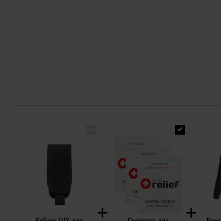
Кобура LUX для
Серветка для
Рука