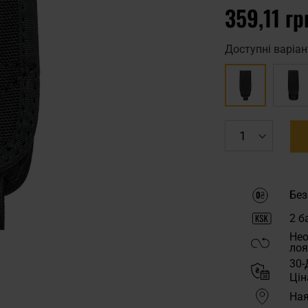
359,11 гр
Доступні варіан
Без
2
ба
Нео
лоя
30-
Цін
Ная