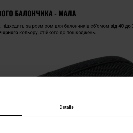
ВОГО БАЛОНЧИКА - МАЛА
а
, підходить за розміром для балончиків об’ємом
від 40 до
чорного
кольору, стійкого до пошкоджень.
Details