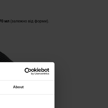
 70 мл
(залежно від форми).
About