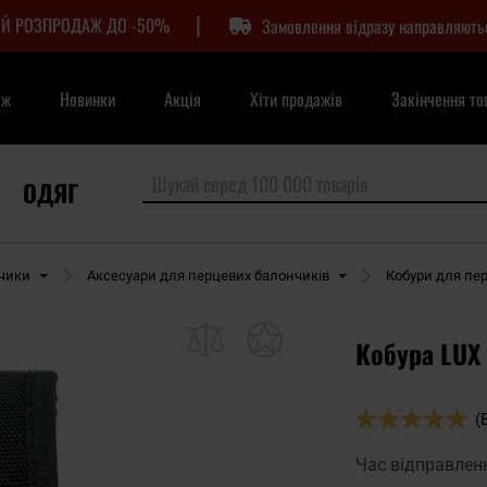
|
Й РОЗПРОДАЖ ДО -50%
Замовлення відразу направляють
аж
Новинки
Акція
Хіти продажів
Закінчення то
ОДЯГ
нчики
Аксесуари для перцевих балончиків
Кобури для пе
Кобура LUX 
Оцінка:
(
100
100
% of
Час відправлен