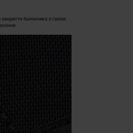
е закриття балончика з газом.
носіння.