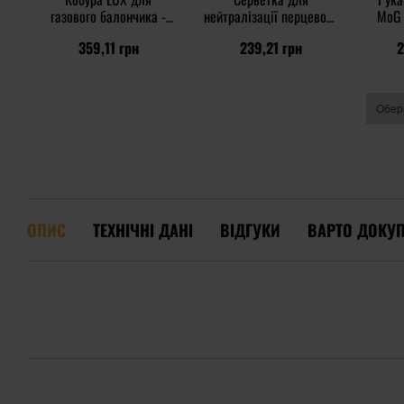
газового балончика -
нейтралізації перцевого
MoG 
мала
газу Gas Relief - 3 шт.
359,11 грн
239,21 грн
2
ОПИС
ТЕХНІЧНІ ДАНІ
ВІДГУКИ
ВАРТО ДОКУ