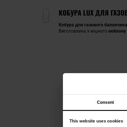
КОБУРА LUX ДЛЯ ГАЗО
Кобура для газового балончик
Виготовлена з міцного
нейлону
Consent
This website uses cookies