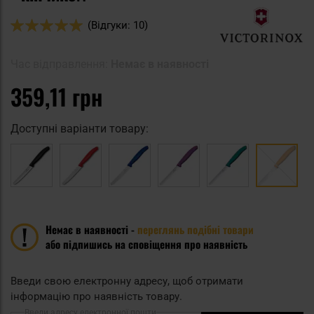
Оцінка:
(Відгуки: 10)
100
100
% of
Час відправлення:
Немає в наявності
359,11 грн
Доступні варіанти товару:
Немає в наявності -
переглянь подібні товари
або підпишись на сповіщення про наявність
Введи свою електронну адресу, щоб отримати
інформацію про наявність товару.
Введи адресу електронної пошти