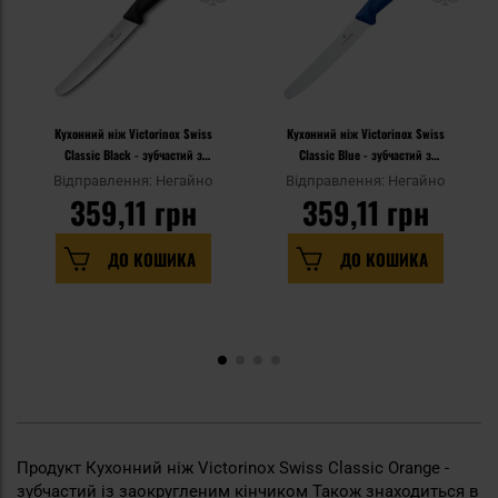
Кухонний ніж Victorinox Swiss
Кухонний ніж Victorinox Swiss
Classic Black - зубчастий з
Classic Blue - зубчастий з
заокругленим вістрям
заокругленим вістрям
Відправлення: Негайно
Відправлення: Негайно
359,11 грн
359,11 грн
ДО КОШИКА
ДО КОШИКА
Продукт Кухонний ніж Victorinox Swiss Classic Orange -
зубчастий із заокругленим кінчиком Також знаходиться в