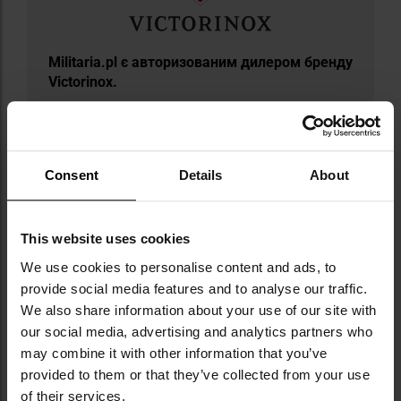
Militaria.pl є авторизованим дилером бренду
Victorinox.
Victorinox — це швейцарський бренд, що
працює з 1884 року та здобув славу
завдяки створенню культового
Consent
Details
About
швейцарського офіцерського складаного
ножа, який і донині залишається одним із
найвпізнаваніших інструментів на ринку.
Окрім багатофункціональних складаних
This website uses cookies
ножів, у їхньому асортименті є кухонні ножі,
We use cookies to personalise content and ads, to
годинники та дорожні сумки. Кожен продукт
provide social media features and to analyse our traffic.
є результатом ретельного підходу до якості
We also share information about your use of our site with
та уваги до деталей, завдяки чому бренд
our social media, advertising and analytics partners who
незмінно здобуває довіру користувачів у
may combine it with other information that you’ve
всьому світі. Victorinox робить ставку на
provided to them or that they’ve collected from your use
інноваційність, співпрацюючи з
of their services.
художниками та дизайнерами, створюючи