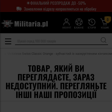
ФІНАЛЬНИЙ РОЗПРОДАЖ ДО -50%
Замовлення відразу направляються на обробку
0
АКАУНТ
БАЖАНЕ
ІСТОРІЯ
КОШИК
ніж Victorinox Swiss Classic Orange - зубчастий із заокругленим кінчиком
ТОВАР, ЯКИЙ ВИ
ПЕРЕГЛЯДАЄТЕ, ЗАРАЗ
НЕДОСТУПНИЙ. ПЕРЕГЛЯНЬТЕ
ІНШІ НАШІ ПРОПОЗИЦІЇ