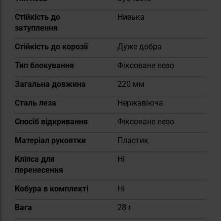
Стійкість до
Низька
затуплення
Стійкість до корозії
Дуже добра
Тип блокування
Фіксоване лезо
Загальна довжина
220 мм
Сталь леза
Нержавіюча
Спосіб відкривання
Фіксоване лезо
Матеріал рукоятки
Пластик
Кліпса для
Ні
перенесення
Кобура в комплекті
Ні
Вага
28 г