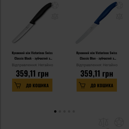
Кухонний ніж Victorinox Swiss
Кухонний ніж Victorinox Swiss
Classic Black - зубчастий з
Classic Blue - зубчастий з
заокругленим вістрям
заокругленим вістрям
Відправлення: Негайно
Відправлення: Негайно
359,11 грн
359,11 грн
ДО КОШИКА
ДО КОШИКА