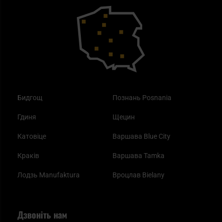
Outdoor
Як працює маска від смогу?
Купони на знижку
Одяг
Найкращі спальні мішки на осінь
Бидгощ
Познань Posnania
Гдиня
Щецин
Катовіце
Варшава Blue City
Краків
Варшава Tamka
Лодзь Manufaktura
Вроцлав Bielany
Дзвоніть нам