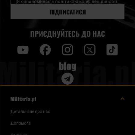
Я ознайомився з
політикою конфіденційності
розсилку
новин:
ПІДПИСАТИСЯ
ПРИЄДНУЙТЕСЬ ДО НАС
y
f
i
t
tt
Blog
Детальніше про нас
Допомога