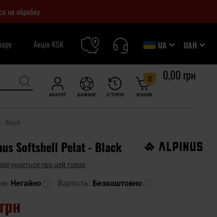
ся на обробку
вару
Акція KSK
UA
UAH
0,00 грн
0
АКАУНТ
БАЖАНЕ
ІСТОРІЯ
КОШИК
 - Black
us Softshell Pelat - Black
відгукнеться про цей товар
ня:
Негайно
Вартість:
Безкоштовно
 грн