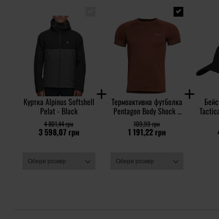
Куртка Alpinus Softshell
Термоактивна футболка
Бейс
Pelat - Black
Pentagon Body Shock -
Tactic
Marron Red
4 801,44 грн
109,99 грн
3 598,07 грн
1 191,22 грн