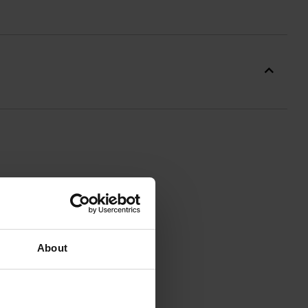
тина підшита м'яким
им
покриттям Bionic-Finish Eco
,
About