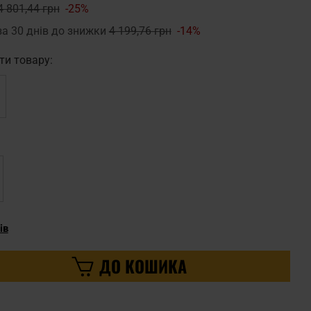
4 801,44 грн
-25%
за 30 днів до знижки
4 199,76 грн
-14%
ти товару:
ів
ДО КОШИКА