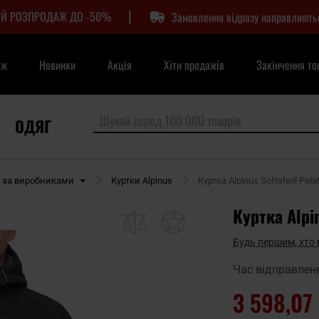
|
Й РОЗПРОДАЖ ДО -50%
Замовлення відразу направляють
аж
Новинки
Акція
Хіти продажів
Закінчення то
ОДЯГ
и за виробниками
Куртки Alpinus
Куртка Alpinus Softshell Pelat
Куртка Alpin
Будь першим, хто 
Час відправлен
3 598,07