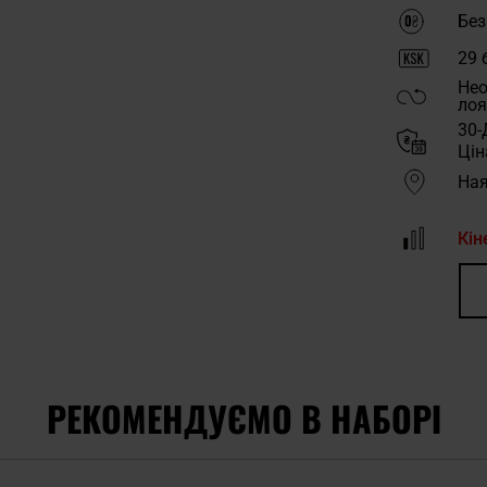
Без
29
б
Нео
лоя
30-
Цін
Ная
Кін
РЕКОМЕНДУЄМО В НАБОРІ