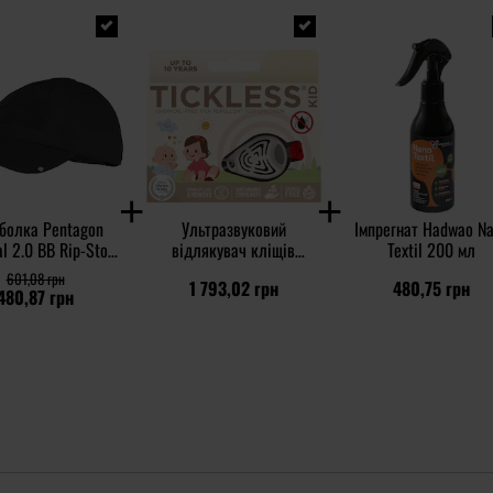
болка Pentagon
Ультразвуковий
Імпрегнат Hadwao N
al 2.0 BB Rip-Stop
відлякувач кліщів
Textil 200 мл
Cap - Black
TickLess Kid - для дітей
601,08 грн
1 793,02 грн
480,75 грн
- Beige
480,87 грн