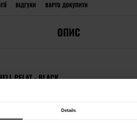
ГІЇ
ВІДГУКИ
ВАРТО ДОКУПИТИ
ОПИС
ELL PELAT - BLACK
лена з міцного та вітрозахисного поліестеру. Внутрішня час
тепла в холодні дні. Верхня частина оброблена натуральн
оги та плям. Куртка оснащена 6 кишенями.
Details