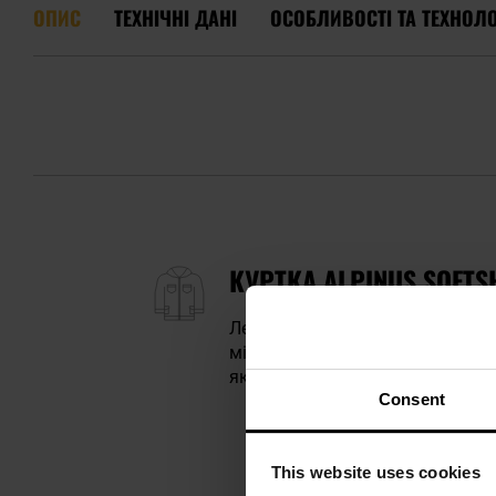
ОПИС
ТЕХНІЧНІ ДАНІ
ОСОБЛИВОСТІ ТА ТЕХНОЛО
КУРТКА ALPINUS SOFTSH
Легка куртка softshell виготов
мікрофлісом для забезпечення 
яке ефективно захищає від вол
Consent
This website uses cookies