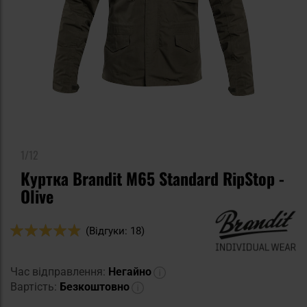
1/12
Куртка Brandit M65 Standard RipStop -
Olive
Оцінка:
(Відгуки: 18)
96
100
% of
Час відправлення:
Негайно
Вартість:
Безкоштовно