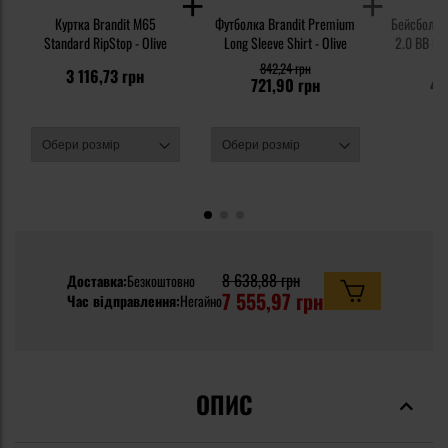
Куртка Brandit M65
Футболка Brandit Premium
Бейсболка 
Standard RipStop - Olive
Long Sleeve Shirt - Olive
2.0 BB Rip
842,24 грн
6
3 116,73 грн
721,90 грн
48
8 638,88 грн
Доставка:
Безкоштовно
7 555,97 грн
Час відправлення:
Негайно
ОПИС