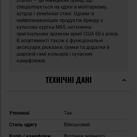
Brandit — це німецький бренд, що
спеціалізується на одязі в мілітарному,
аутдор і streetwear стилі. Одним із
найвпізнаваніших продуктів бренду є
культова куртка M65, натхненна
оригінальним зразком армії США 60-х років.
В асортименті також є функціональні
аксесуари, рюкзаки, сумки та додатки в
широкій гамі кольорів і сучасних
камуфляжів.
ТЕХНІЧНІ ДАНІ
Докладніше
Утеплені
Так
Стиль одягу
Військовий
Колір / камуфляж
Відтінки зеленого