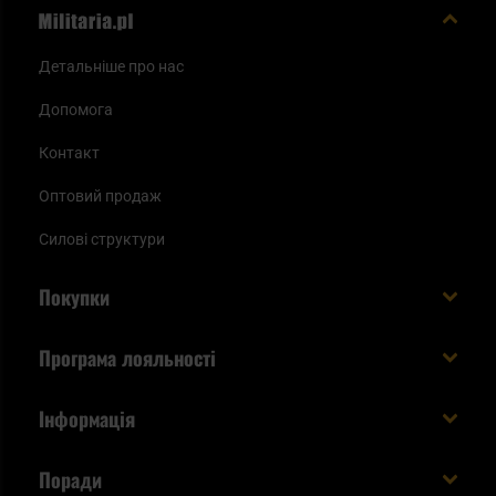
Детальніше про нас
Допомога
Контакт
Оптовий продаж
Силові структури
Покупки
Доставляємо в Україну!
Програма лояльності
Вартість і час доставки
Що ви отримуєте з акаунтом KSK
Інформація
Способи оплати
Як використати бали KSK
Умови та правила
Статус замовлення
Поради
Увійдіть в систему