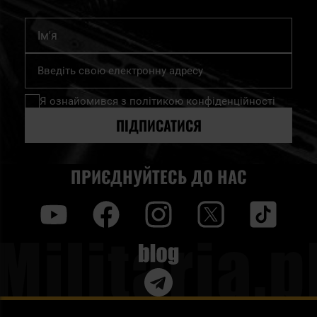
Ім'я
Підпишіться
на
нашу
Я ознайомився з
політикою конфіденційності
розсилку
новин:
ПІДПИСАТИСЯ
ПРИЄДНУЙТЕСЬ ДО НАС
y
f
i
t
tt
Blog