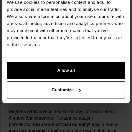
We use cookies to personalise content and ads, to
provide social media features and to analyse our traffic.
We also share information about your use of our site with
our social media, advertising and analytics partners who
may combine it with other information that you’ve
provided to them or that they’ve collected from your use
of their services.
Allow all
БІЧНИЙ ЗАСТІБКА-БЛИСКАВКА,
Customize
РЕГУЛЬОВАНІ МАНЖЕТИ, СТЯЖКА
Модель одягається через голову, але оснащена
бічною блискавкою. Рукава оснащені
регульованими
манжетами на липучках,
а внизу
куртки є
шнурок,
який дозволяє точно підігнати