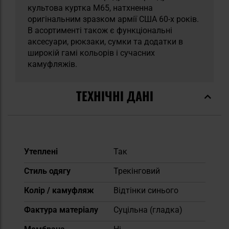
культова куртка M65, натхненна
оригінальним зразком армії США 60-х років.
В асортименті також є функціональні
аксесуари, рюкзаки, сумки та додатки в
широкій гамі кольорів і сучасних
камуфляжів.
ТЕХНІЧНІ ДАНІ
Докладніше
Утеплені
Так
Стиль одягу
Трекінговий
Колір / камуфляж
Відтінки синього
Фактура матеріалу
Суцільна (гладка)