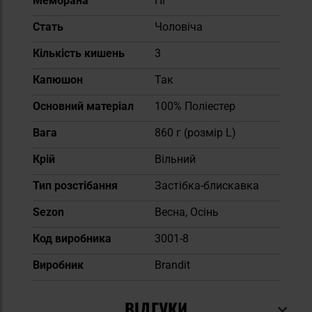
Мембрана
Ні
Cтать
Чоловіча
Кількість кишень
3
Капюшон
Так
Основний матеріал
100% Поліестер
Вага
860 г (розмір L)
Крій
Вільний
Тип розстібання
Застібка-блискавка
Sezon
Весна, Осінь
Код виробника
3001-8
Виробник
Brandit
ВІДГУКИ