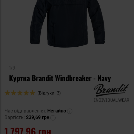
1/9
Куртка Brandit Windbreaker - Navy
Оцінка:
(Відгуки: 3)
100
100
% of
Час відправлення:
Негайно
Вартість:
239,69 грн
1 797,96 грн