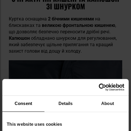
ЗІ ШНУРКОМ
Куртка оснащена
2 бічними кишенями
на
блискавках та
великою фронтальною кишенею
,
що дозволяє безпечно переносити дрібні речі.
Капюшон
обладнано шнурком для регулювання,
який забезпечує щільне прилягання та кращий
захист голови від дощу й холоду.
Consent
Details
About
This website uses cookies