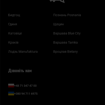
Бидгощ
Познань Posnania
Гдиня
Щецин
Катовіце
Варшава Blue City
Краків
Варшава Tamka
Лодзь Manufaktura
Вроцлав Bielany
Дзвоніть нам
+48 71 347 47 00
+380 94 711 6975