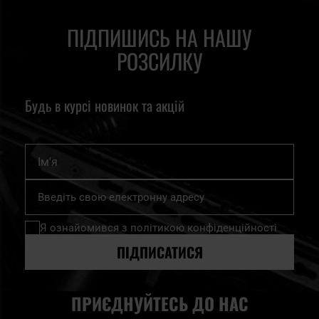
ПІДПИШИСЬ НА НАШУ
РОЗСИЛКУ
Будь в курсі новинок та акцій
Ім'я
Підпишіться
на
нашу
Я ознайомився з
політикою конфіденційності
розсилку
новин:
ПІДПИСАТИСЯ
ПРИЄДНУЙТЕСЬ ДО НАС