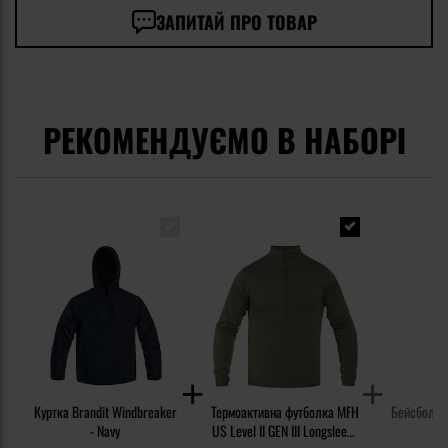
ЗАПИТАЙ ПРО ТОВАР
РЕКОМЕНДУЄМО В НАБОРІ
Куртка Brandit Windbreaker
Термоактивна футболка MFH
Бейсболка 
- Navy
US Level II GEN III Longsleeve
2.