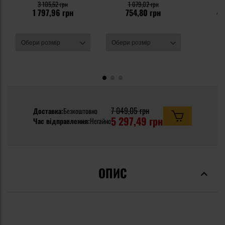
- Olive
3 105,52 грн
1 079,02 грн
5
1 797,96 грн
754,80 грн
47
7 049,05 грн
Доставка:
Безкоштовно
5 297,49 грн
Час відправлення:
Негайно
ОПИС