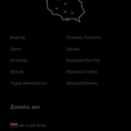
Бидгощ
Познань Posnania
Гдиня
Щецин
Катовіце
Варшава Blue City
Краків
Варшава Tamka
Лодзь Manufaktura
Вроцлав Bielany
Дзвоніть нам
+48 71 347 47 00