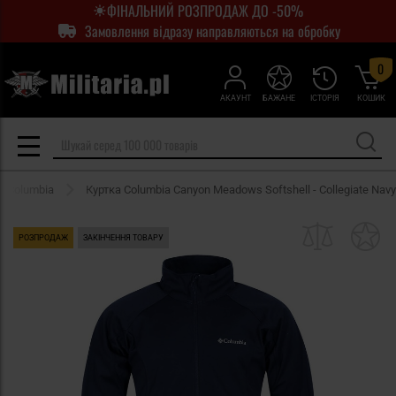
ФІНАЛЬНИЙ РОЗПРОДАЖ ДО -50%
Замовлення відразу направляються на обробку
0
АКАУНТ
БАЖАНЕ
ІСТОРІЯ
КОШИК
и Columbia
Куртка Columbia Canyon Meadows Softshell - Collegiate Navy
РОЗПРОДАЖ
ЗАКІНЧЕННЯ ТОВАРУ