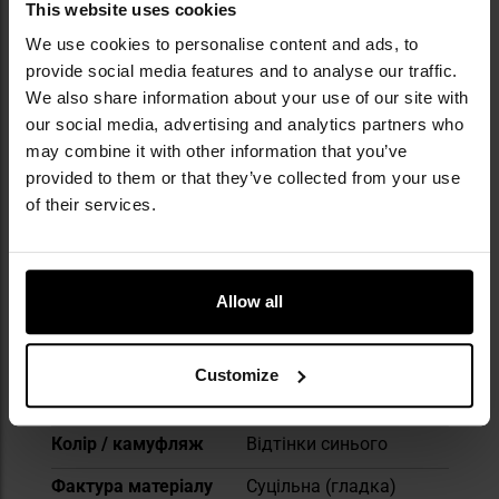
This website uses cookies
як Omni-Heat™ Reflective, що відбиває тепло
We use cookies to personalise content and ads, to
тіла, Omni-Tech™, яка забезпечує
водонепроникність і повітропроникність, а
provide social media features and to analyse our traffic.
також OutDry™, що гарантує повну
We also share information about your use of our site with
водонепроникність, продукція Columbia
our social media, advertising and analytics partners who
гарантує надійність як на маршруті, так і в
may combine it with other information that you’ve
повсякденному використанні.
provided to them or that they’ve collected from your use
of their services.
ТЕХНІЧНІ ДАНІ
Allow all
Докладніше
Утеплені
Так
Customize
Стиль одягу
Спортивний
Колір / камуфляж
Відтінки синього
Фактура матеріалу
Суцільна (гладка)