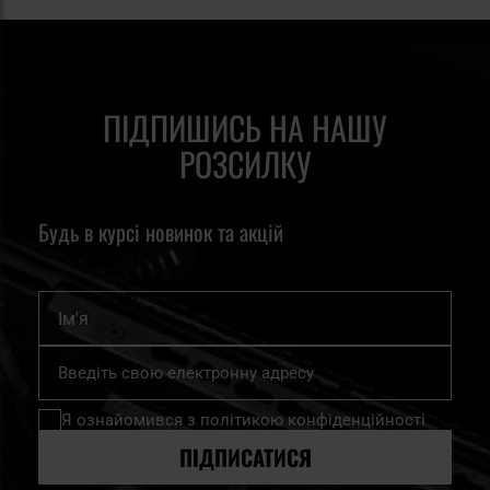
ПІДПИШИСЬ НА НАШУ
РОЗСИЛКУ
Будь в курсі новинок та акцій
Ім'я
Підпишіться
на
нашу
Я ознайомився з
політикою конфіденційності
розсилку
новин:
ПІДПИСАТИСЯ