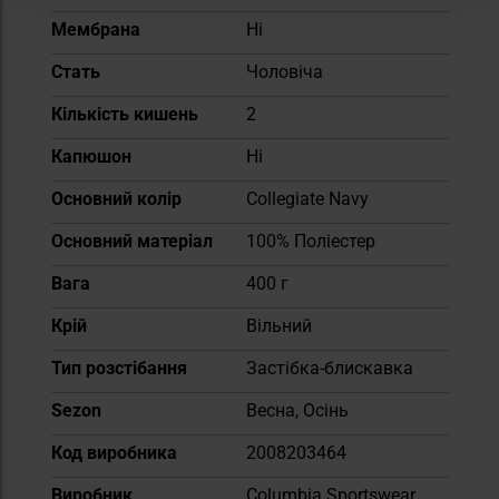
Мембрана
Ні
Cтать
Чоловіча
Кількість кишень
2
Капюшон
Ні
Основний колір
Collegiate Navy
Основний матеріал
100% Поліестер
Вага
400 г
Крій
Вільний
Тип розстібання
Застібка-блискавка
Sezon
Весна, Осінь
Код виробника
2008203464
Виробник
Columbia Sportswear