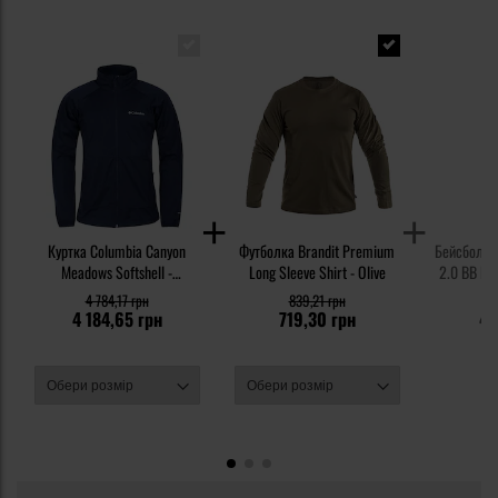
Куртка Columbia Canyon
Футболка Brandit Premium
Бейсболка 
Meadows Softshell -
Long Sleeve Shirt - Olive
2.0 BB Rip
Collegiate Navy
4 784,17 грн
839,21 грн
5
4 184,65 грн
719,30 грн
47