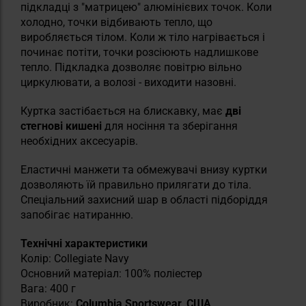
підкладці з "матрицею" алюмінієвих точок. Коли
холодно, точки відбивають тепло, що
виробляється тілом. Коли ж тіло нагрівається і
починає потіти, точки розсіюють надлишкове
тепло. Підкладка дозволяє повітрю вільно
циркулювати, а волозі - виходити назовні.
Куртка застібається на блискавку, має
дві
стегнові кишені
для носіння та зберігання
необхідних аксесуарів.
Еластичні манжети та обмежувачі внизу куртки
дозволяють їй правильно прилягати до тіла.
Спеціальний захисний шар в області підборіддя
запобігає натиранню.
Технічні характеристики
Колір: Collegiate Navy
Основний матеріал: 100% поліестер
Вага: 400 г
Виробник:
Columbia Sportswear, США