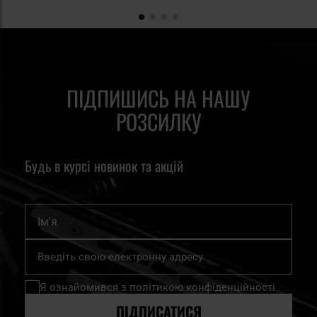
ПІДПИШИСЬ НА НАШУ
РОЗСИЛКУ
Будь в курсі новинок та акцій
Ім'я
Підпишіться
на
нашу
Я ознайомився з
політикою конфіденційності
розсилку
новин:
ПІДПИСАТИСЯ