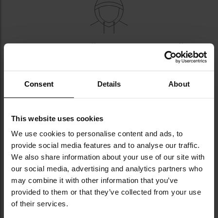
РЕГУЛЬОВАНИЙ КАПЮШОН, ЗМІЙКА,
РЕГУЛЬОВАНІ СТЯЖКИ
Модель обладнана
еластичним капюшоном
та
Consent
Details
About
можливістю регулювання, що дозволяє ще краще
підлаштуватися до користувача. Куртка
застібається на
двобічну змійку
, яка захищена
This website uses cookies
внутрішньою планкою
, що підвищує захист від
We use cookies to personalise content and ads, to
вітру і вологи. Внизу розміщені
регульовані
provide social media features and to analyse our traffic.
стяжки
, які запобігають проникненню холоду
We also share information about your use of our site with
знизу, забезпечуючи кращу термоізоляцію.
our social media, advertising and analytics partners who
Манжети
застібаються на кнопки, що дозволяє
точно підлаштувати до зап'ясть і ефективно
may combine it with other information that you’ve
захищати від прохолоди.
provided to them or that they’ve collected from your use
of their services.