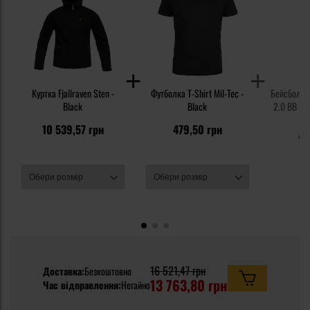
Куртка Fjallraven Sten -
Футболка T-Shirt Mil-Tec -
Бейсболка 
Black
Black
2.0 BB Rip
5
10 539,57 грн
479,50 грн
47
16 521,47 грн
Доставка:
Безкоштовно
13 763,80 грн
Час відправлення:
Негайно