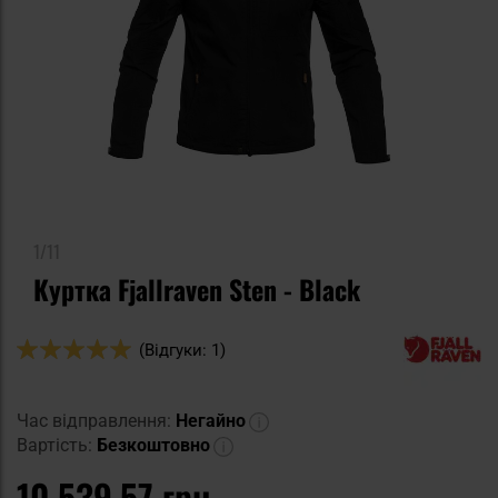
1/11
Куртка Fjallraven Sten - Black
Оцінка:
(Відгуки: 1)
100
100
% of
Час відправлення:
Негайно
Вартість:
Безкоштовно
10 539,57 грн