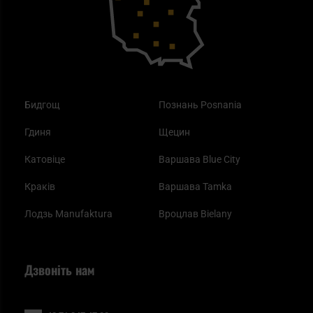
Одяг
Найкращі спальні мішки на осінь
Бидгощ
Познань Posnania
Гдиня
Щецин
Катовіце
Варшава Blue City
Краків
Варшава Tamka
Лодзь Manufaktura
Вроцлав Bielany
Дзвоніть нам