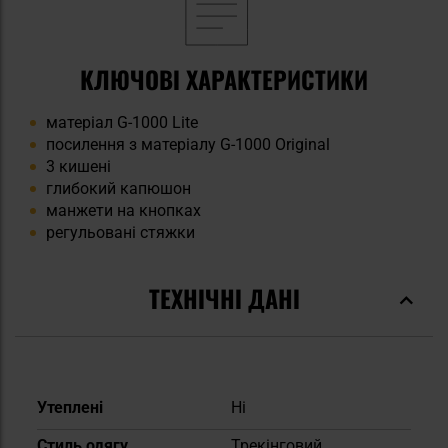
КЛЮЧОВІ ХАРАКТЕРИСТИКИ
матеріал G-1000 Lite
посилення з матеріалу G-1000 Original
3 кишені
глибокий капюшон
манжети на кнопках
регульовані стяжки
ТЕХНІЧНІ ДАНІ
Докладніше
Утеплені
Ні
Стиль одягу
Трекінговий