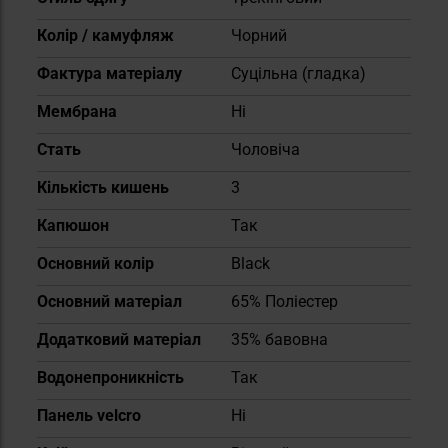
Колір / камуфляж
Чорний
Фактура матеріалу
Суцільна (гладка)
Мембрана
Ні
Cтать
Чоловіча
Кількість кишень
3
Капюшон
Так
Основний колір
Black
Основний матеріал
65% Поліестер
Додатковий матеріал
35% бавовна
Водонепроникність
Так
Панель velcro
Ні