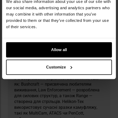
We also share information about your use of our site with
our social media, advertising and analytics partners who
may combine it with other information that you’ve
Militaria.pl є офіційним дистриб’ютором
бренду Helikon-Tex.
provided to them or that they’ve collected from your use
of their services.
Helikon-Tex — польська компанія, заснована
у 1983 році, що спеціалізується на
виробництві тактичного, мілітарного й
аутдорного одягу. Вона пропонує широкий
Allow all
асортимент продукції, такої як одяг,
рюкзаки, сумки й тактичні аксесуари, які
здобули визнання як серед силових
Customize
структур, так і серед поціновувачів аутдору.
У її асортименті вирізняються лінійки, такі
як: Bushcraft — присвячена любителям
виживання, Law Enforcement — розроблена
для силових структур, а також Range —
створена для стрільців. Helikon-Tex
використовує сучасні зразки камуфляжу,
такі як MultiCam, ATACS чи PenCott,