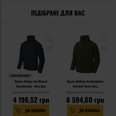
ПІДІБРАНІ ДЛЯ ВАС
ЗАКІНЧЕННЯ ТОВАРУ
Куртка Helikon-Tex Blizzard
Куртка Helikon-Tex Gunfighter
StormStretch - Navy Blue
Softshell Shark Skin
Windblocker - Olive Green
Відправлення: Негайно
Відправлення: Негайно
4 196,52 грн
6 594,60 грн
ДО КОШИКА
ДО КОШИКА