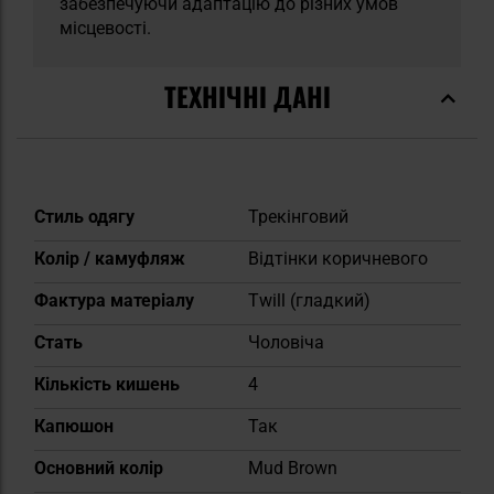
забезпечуючи адаптацію до різних умов
місцевості.
ТЕХНІЧНІ ДАНІ
Докладніше
Стиль одягу
Трекінговий
Колір / камуфляж
Відтінки коричневого
Фактура матеріалу
Twill (гладкий)
Cтать
Чоловіча
Кількість кишень
4
Капюшон
Так
Основний колір
Mud Brown