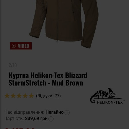
2/10
Куртка Helikon-Tex Blizzard
StormStretch - Mud Brown
Оцінка:
(Відгуки: 77)
98
100
% of
Час відправлення:
Негайно
Вартість:
239,69 грн