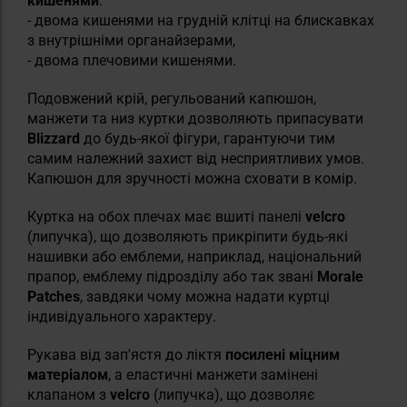
кишенями
:
- двома кишенями на грудній клітці на блискавках
з внутрішніми органайзерами,
- двома плечовими кишенями.
Подовжений крій, регульований капюшон,
манжети та низ куртки дозволяють припасувати
Blizzard
до будь-якої фігури, гарантуючи тим
самим належний захист від несприятливих умов.
Капюшон для зручності можна сховати в комір.
Куртка на обох плечах має вшиті панелі
velcro
(липучка), що дозволяють прикріпити будь-які
нашивки або емблеми, наприклад, національний
прапор, емблему підрозділу або так звані
Morale
Patches
, завдяки чому можна надати куртці
індивідуального характеру.
Рукава від зап'ястя до ліктя
посилені міцним
матеріалом
, а еластичні манжети замінені
клапаном з
velcro
(липучка), що дозволяє