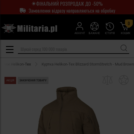
ФІНАЛЬНИЙ РОЗПРОДАЖ ДО -50%
Замовлення відразу направляються на обробку
0
АКАУНТ
БАЖАНЕ
ІСТОРІЯ
КОШИК
уртки Helikon-Tex
Куртка Helikon-Tex Blizzard StormStretch - Mud Brown
АКЦІЯ
ЗАКІНЧЕННЯ ТОВАРУ