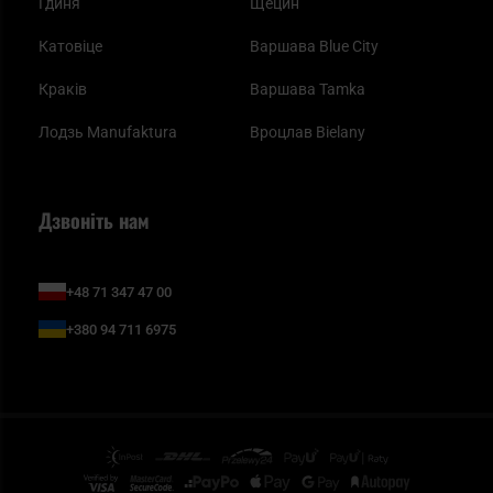
Гдиня
Щецин
Катовіце
Варшава Blue City
Краків
Варшава Tamka
Лодзь Manufaktura
Вроцлав Bielany
Дзвоніть нам
+48 71 347 47 00
+380 94 711 6975