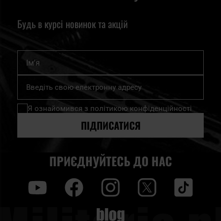
Будь в курсі новинок та акцій
Ім'я
Підпишіться
на
нашу
Я ознайомився з
політикою конфіденційності
розсилку
новин:
ПІДПИСАТИСЯ
ПРИЄДНУЙТЕСЬ ДО НАС
y
f
i
t
tt
Blog