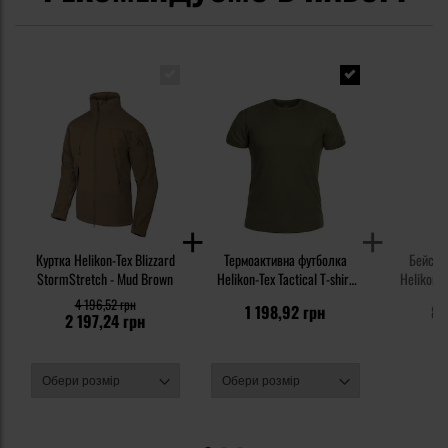
Куртка Helikon-Tex Blizzard
Термоактивна футболка
Бейсбол
StormStretch - Mud Brown
Helikon-Tex Tactical T-shirt
Helikon-T
TopCool - Olive Green
4 196,52 грн
1 198,92 грн
83
2 197,24 грн