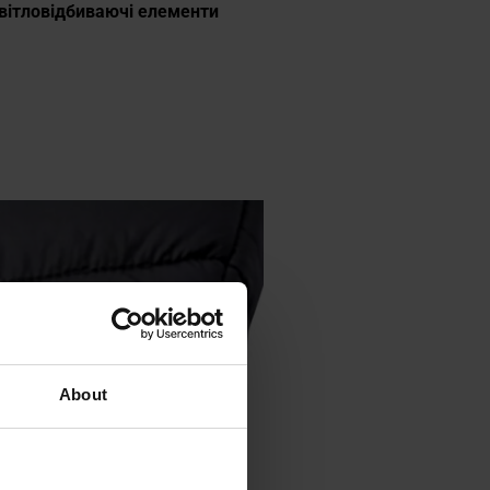
вітловідбиваючі елементи
About