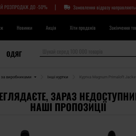
|
Й РОЗПРОДАЖ ДО -50%
Замовлення відразу направляють
аж
Новинки
Акція
Хіти продажів
Закінчення то
ОДЯГ
и за виробниками
Інші куртки
Куртка Magnum Primaloft Jacket
ЕГЛЯДАЄТЕ, ЗАРАЗ НЕДОСТУПНИ
НАШІ ПРОПОЗИЦІЇ