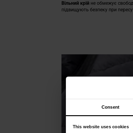
Вільний крій
не обмежує свобод
підвищують безпеку при пересу
Consent
This website uses cookies