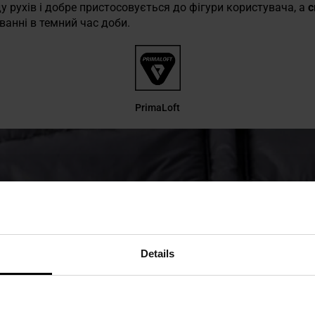
у рухів і добре пристосовується до фігури користувача, а
с
ванні в темний час доби.
PrimaLoft
Details