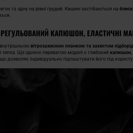
стегон та одну на рівні грудей. Кишені застібаються на
блиск
ться.
, РЕГУЛЬОВАНИЙ КАПЮШОН, ЕЛАСТИЧНІ М
з внутрішньою
вітрозахисною планкою та захистом підборі
і тепла. Ще однією перевагою моделі є глибокий
капюшон
що дозволяє індивідуально підлаштувати його під користу