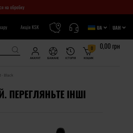
ся на обробку
вару
Акція KSK
UA
UAH
0,00 грн
0
АКАУНТ
БАЖАНЕ
ІСТОРІЯ
КОШИК
 - Black
Й. ПЕРЕГЛЯНЬТЕ ІНШІ