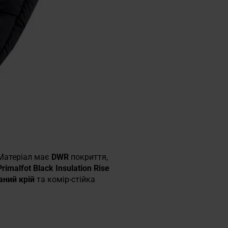
 Матеріал має
DWR
покриття,
malfot Black Insulation Rise
аний крій
та комір-стійка