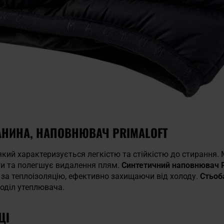
АНИНА, НАПОВНЮВАЧ PRIMALOFT
 який характеризується легкістю та стійкістю до стирання.
оги та полегшує видалення плям.
Синтетичний наповнювач Pri
 за теплоізоляцію, ефективно захищаючи від холоду.
Стьоб
поділ утеплювача.
ЦІ