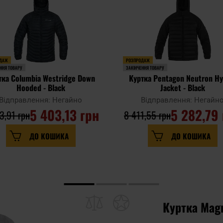
ДАЖ
РОЗПРОДАЖ
ННЯ ТОВАРУ
ЗАКІНЧЕННЯ ТОВАРУ
тка Columbia Westridge Down
Куртка Pentagon Neutron Hy
Hooded - Black
Jacket - Black
Відправлення: Негайно
Відправлення: Негайн
5 403,13 грн
5 282,79
3,91 грн
8 411,55 грн
ДО КОШИКА
ДО КОШИКА
Куртка Magn