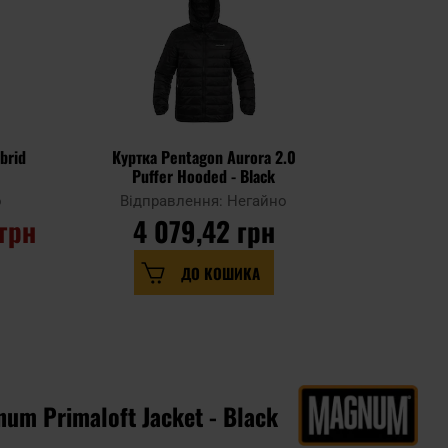
brid
Куртка Pentagon Aurora 2.0
Куртка Mi
Puffer Hooded - Black
о
Відправлення: Негайно
Відпр
 грн
4 079,42 грн
3 
ДО КОШИКА
um Primaloft Jacket - Black