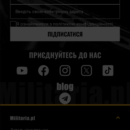
Підпишіться
на
нашу
Я ознайомився з
політикою конфіденційності
розсилку
новин:
ПІДПИСАТИСЯ
ПРИЄДНУЙТЕСЬ ДО НАС
y
f
i
t
tt
Blog