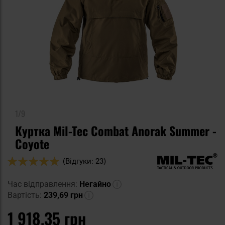
1/9
Куртка Mil-Tec Combat Anorak Summer -
Coyote
Оцінка:
(Відгуки: 23)
100
100
% of
Час відправлення:
Негайно
Вартість:
239,69 грн
1 918,35 грн