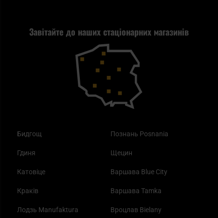
Стрільба
Найкращий ліхтарик для EDC
Рекламація
Завітайте до наших стаціонарних магазинів
Самозахист
Blackout - що це таке?
Повернення товару
Outdoor
Як працює маска від смогу?
Купони на знижку
Одяг
Найкращі спальні мішки на осінь
Бидгощ
Познань Posnania
Гдиня
Щецин
Катовіце
Варшава Blue City
Краків
Варшава Tamka
Лодзь Manufaktura
Вроцлав Bielany