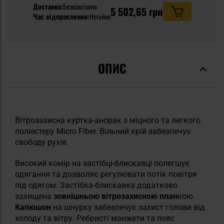
Доставка:
Безкоштовно
5 502,65 грн
Час відправлення:
Негайно
ОПИС
Вітрозахисна куртка-анорак з міцного та легкого
поліестеру Micro Fiber. Вільний крій забезпечує
свободу рухів.
Високий комір на застібці-блискавці полегшує
одягання та дозволяє регулювати потік повітря
під одягом. Застібка-блискавка додатково
захищена
зовнішньою вітрозахисною план
кою.
Капюшон
на шнурку забезпечує захист голови від
холоду та вітру. Ребристі манжети та пояс