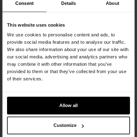
Consent
Details
About
водночас розвиваючи власні сучасні
рішення — як-от лінійку цивільних
камуфляжів Phantomleaf® — компанія
This website uses cookies
здобула репутацію виробника якісного
спорядження за привабливою ціною. Бренд
We use cookies to personalise content and ads, to
дбає про етичні стандарти в країнах
provide social media features and to analyse our traffic.
виробництва, активно підтримуючи
We also share information about your use of our site with
ініціативу "Social Fair". Цікавим доповненням
our social media, advertising and analytics partners who
асортименту є репліки історичних мундирів і
may combine it with other information that you’ve
військового спорядження, які користуються
provided to them or that they’ve collected from your use
визнанням серед колекціонерів і
of their services.
реконструкторів.
ТЕХНІЧНІ ДАНІ
Allow all
Customize
Докладніше
Утеплені
Ні