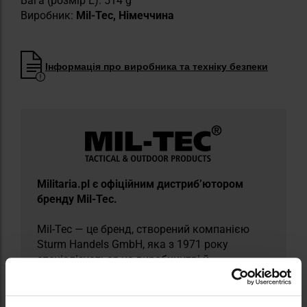
Вага (розмір L): 514 g
Виробник:
Mil-Tec, Німеччина
Інформація про виробника та техніку безпеки
Militaria.pl є офіційним дистриб’ютором
бренду Mil-Tec.
Mil-Tec — це бренд, створений компанією
Sturm Handels GmbH, яка з 1971 року
спеціалізується на виробництві й
дистрибуції одягу та аутдор і тактичного
спорядження. Використовуючи досвід
роботи з надлишковим військовим майном і