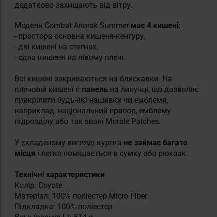
додатково захищають від вітру.
Модель Combat Anorak Summer
має 4 кишені
:
- простора основна кишеня-кенгуру,
- дві кишені на стегнах,
- одна кишеня на лівому плечі.
Всі кишені закриваються на блискавки. На
плечовій кишені є
панель
на липучці, що дозволяє
прикріпити будь-які нашивки чи емблеми,
наприклад, національний прапор, емблему
підрозділу або так звані Morale Patches.
У складеному вигляді куртка
не займає багато
місця
і легко поміщається в сумку або рюкзак.
Технічні характеристики
Колір: Coyote
Матеріал: 100% поліестер Micro Fiber
Підкладка: 100% поліестер