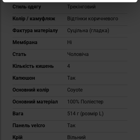
Стиль одягу
Трекінговий
Колір / камуфляж
Відтінки коричневого
Фактура матеріалу
Суцільна (гладка)
Мембрана
Ні
Cтать
Чоловіча
Кількість кишень
4
Капюшон
Так
Основний колір
Coyote
Основний матеріал
100% Поліестер
Вага
514 г (розмір L)
Панель velcro
Так
Крій
Вільний