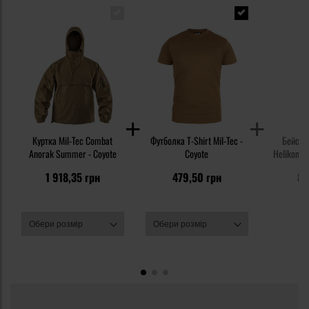
Куртка Mil-Tec Combat
Футболка T-Shirt Mil-Tec -
Бейсбол
Anorak Summer - Coyote
Coyote
Helikon-Te
Sto
1 918,35 грн
479,50 грн
83