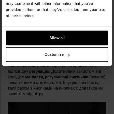
may combine it with other information that you’ve
provided to them or that they’ve collected from your use
of their services.
РЕГУЛЬОВАНИЙ КАПЮШОН І КОМІР
ВИСОКОГО ПРОФІЛЮ
Allow all
Куртка оснащена
трипозиційним регульованим
капюшоном
з можливістю відстібання.
Високий
комір
з
флісовою підкладкою
забезпечує захист
Customize
від холоду та вітру. Всередині коміра знаходиться
еластичний шнурок, що дозволяє здійснювати
відповідну
регуляцію
. Додатковим захистом від
холоду є
манжети, регульовані липучкою
(велкро)
і еластичними стягивачами. Внутрішній пояс на
талії разом з кнопками на кнопках є додатковим
захистом від вітру.