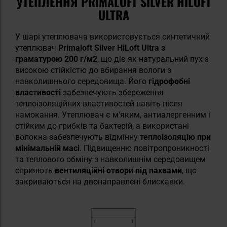
УТЕПЛЕННЯ PRIMALOFT SILVER HILOFT
ULTRA
У шарі утеплювача використовується синтетичний
утеплювач
Primaloft Silver HiLoft Ultra з
граматурою 200 г/м2
, що діє як натуральний пух з
високою стійкістю до вбирання вологи з
навколишнього середовища. Його
гідрофобні
властивості
забезпечують збереження
теплоізоляційних властивостей навіть після
намокання. Утеплювач є м'яким, антиалергенним і
стійким до грибків та бактерій, а використані
волокна забезпечують відмінну
теплоізоляцію при
мінімальній масі
. Підвищенню повітропроникності
та теплового обміну з навколишнім середовищем
сприяють
вентиляційні отвори під пахвами
, що
закриваються на двонаправлені блискавки.