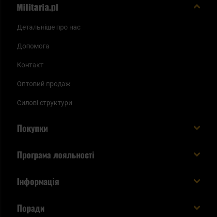
Детальніше про нас
Допомога
Контакт
Оптовий продаж
Силові структури
Покупки
Доставляємо в Україну!
Програма лояльності
Вартість і час доставки
Що ви отримуєте з акаунтом KSK
Інформація
Способи оплати
Як використати бали KSK
Умови та правила
Статус замовлення
Поради
Увійдіть в систему