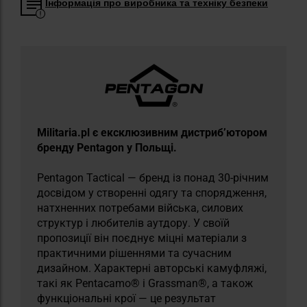
Інформація про виробника та техніку безпеки
Militaria.pl є ексклюзивним дистриб’ютором
бренду Pentagon у Польщі.
Pentagon Tactical — бренд із понад 30-річним
досвідом у створенні одягу та спорядження,
натхненних потребами війська, силових
структур і любителів аутдору. У своїй
пропозиції він поєднує міцні матеріали з
практичними рішеннями та сучасним
дизайном. Характерні авторські камуфляжі,
такі як Pentacamo® і Grassman®, а також
функціональні крої — це результат