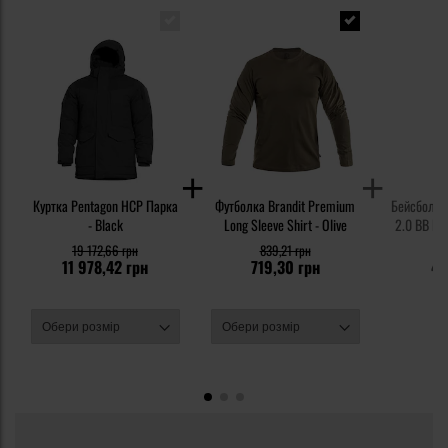
Куртка Pentagon HCP Парка
Футболка Brandit Premium
Бейсболка 
- Black
Long Sleeve Shirt - Olive
2.0 BB Rip
19 172,66 грн
839,21 грн
5
11 978,42 грн
719,30 грн
47