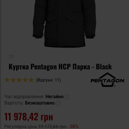
1/1
Куртка Pentagon HCP Парка - Black
Оцінка:
(Відгуки: 11)
100
100
% of
Час відправлення:
Негайно
Вартість:
Безкоштовно
11 978,42 грн
Регулярна ціна
19 172,66 грн
-38%