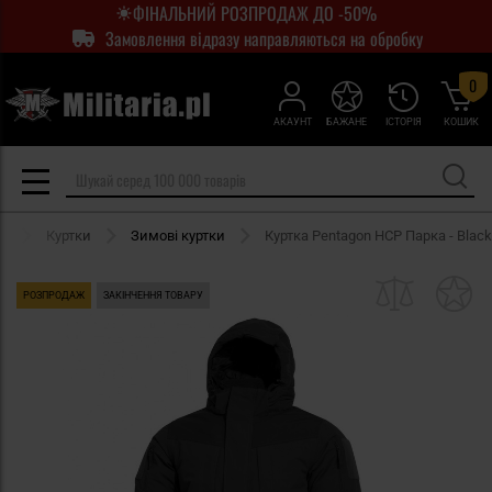
ФІНАЛЬНИЙ РОЗПРОДАЖ ДО -50%
Замовлення відразу направляються на обробку
0
АКАУНТ
БАЖАНЕ
ІСТОРІЯ
КОШИК
г
Куртки
Зимові куртки
Куртка Pentagon HCP Парка - Black
РОЗПРОДАЖ
ЗАКІНЧЕННЯ ТОВАРУ