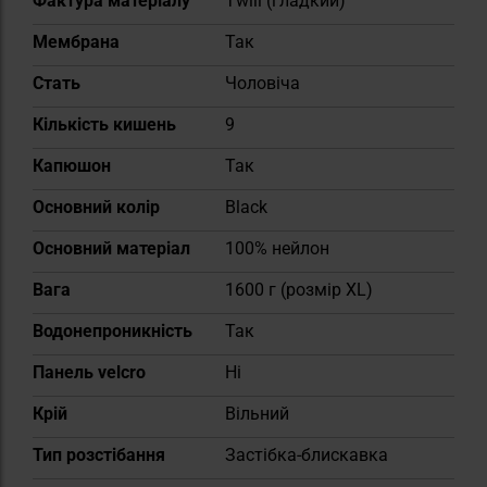
Фактура матеріалу
Twill (гладкий)
Мембрана
Так
Cтать
Чоловіча
Кількість кишень
9
Капюшон
Так
Основний колір
Black
Основний матеріал
100% нейлон
Вага
1600 г (розмір XL)
Водонепроникність
Так
Панель velcro
Ні
Крій
Вільний
Тип розстібання
Застібка-блискавка