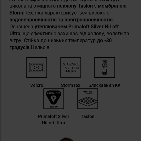
виконана з міцного
нейлону Taslon
з
мембраною
Storm|Tex
, яка характеризується високою
водонепроникністю та повітропроникністю
.
Оснащена
утеплювачем Primaloft Silver HiLoft
Ultra
, що ефективно захищає від холоду, вологи та
вітру. Стійка до низьких температур
до -30
градусів
Цельсія.
Velcro
StormTex
Блискавки YKK
Primaloft Silver
Taslon
HiLoft Ultra