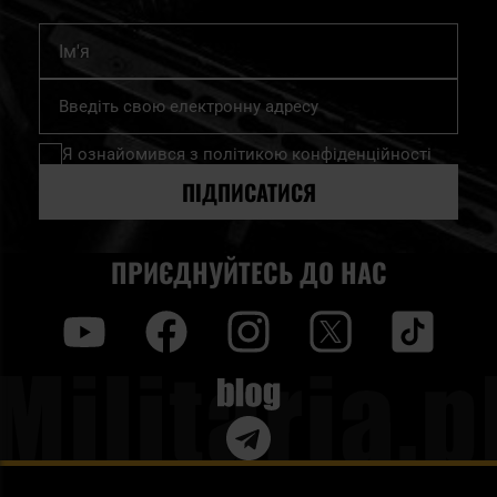
Ім'я
Підпишіться
на
нашу
Я ознайомився з
політикою конфіденційності
розсилку
новин:
ПІДПИСАТИСЯ
ПРИЄДНУЙТЕСЬ ДО НАС
y
f
i
t
tt
Blog