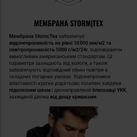
МЕМБРАНА STORM|TEX
Мембрана Storm|Tex
забезпечує
водонепроникність на рівні 10 000 мм/м2 та
повітропроникність 5000 г/м2/24г
, відповідаючи
вимогливим американським стандартам. Ці
параметри захищають від вологи, а також
забезпечують відповідний обмін повітря в
складних погодних умовах. Водонепроникні
властивості куртки додатково посилені завдяки
підклеєним швам
і двонаправленій
блискавці YKK
,
захищеній двома
від дощу кришками
.