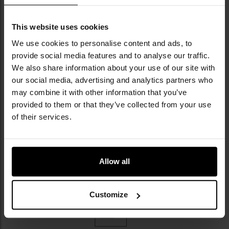
This website uses cookies
We use cookies to personalise content and ads, to
provide social media features and to analyse our traffic.
We also share information about your use of our site with
ТРИ ПРАКТИЧНІ КИШЕНІ
our social media, advertising and analytics partners who
may combine it with other information that you’ve
Модель оснащена трьома кишенями на
provided to them or that they’ve collected from your use
блискавках:
of their services.
дві класичні зовнішні на рівні стегон
одна внутрішня
Allow all
Customize