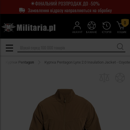
ФІНАЛЬНИЙ РОЗПРОДАЖ ДО -50%
Замовлення відразу направляються на обробку
0
АКАУНТ
БАЖАНЕ
ІСТОРІЯ
КОШИК
Куртки Pentagon
Куртка Pentagon Lynx 2.0 Insulation Jacket - Coyote