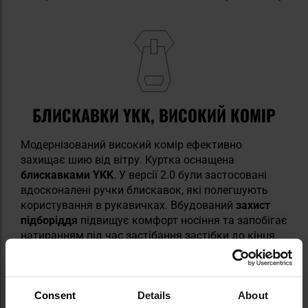
БЛИСКАВКИ YKK, ВИСОКИЙ КОМІР
Модернізований високий комір ефективно
захищає шию від вітру. Куртка оснащена
блискавками YKK
. У версії 2.0 були застосовані
вдосконалені ручки блискавок, які полегшують
користування в рукавичках. Вбудований
захист
підборіддя
підвищує комфорт носіння та запобігає
натиранням під час застібання застібки до кінця.
Новий дизайн манжетів забезпечує
краще
ущільнення
та прилягання до зап'ясть, що
обмежує проникнення холодного повітря
всередину куртки.
Consent
Details
About