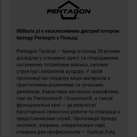
Militaria.pl є ексклюзивним дистриб’ютором
бренду Pentagon у Польщі.
Pentagon Tactical — бренд із понад 30-річним
досвідом у створенні одягу та спорядження,
натхненних потребами війська, силових
структур і любителів аутдору. У своїй
пропозиції він поєднує міцні матеріали з
практичними рішеннями та сучасним
дизайном. Характерні авторські камуфляжі,
такі як Pentacamo® і Grassman®, а також
функціональні крої — це результат
багаторічної проєктної роботи та співпраці з
представниками служб. Пропозиція бренду
охоплює, зокрема, спеціалізовані серії,
створені для професіоналів — Tactical Duty,