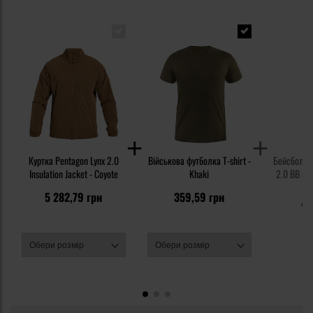
Куртка Pentagon Lynx 2.0
Військова футболка T-shirt -
Бейсболка 
Insulation Jacket - Coyote
Khaki
2.0 BB Rip
5
5 282,79 грн
359,59 грн
47