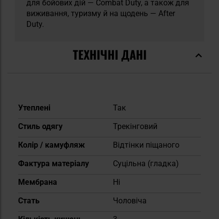
для бойових дій — Combat Duty, а також для
виживання, туризму й на щодень — After
Duty.
ТЕХНІЧНІ ДАНІ
Докладніше
Утеплені
Так
Стиль одягу
Трекінговий
Колір / камуфляж
Відтінки піщаного
Фактура матеріалу
Суцільна (гладка)
Мембрана
Ні
Cтать
Чоловіча