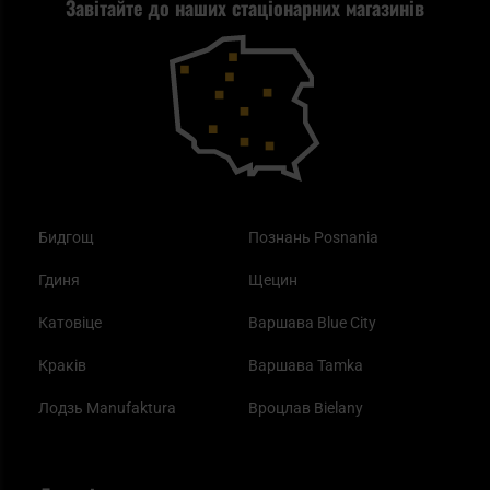
Завітайте до наших стаціонарних магазинів
Самозахист
Blackout - що це таке?
Повернення товару
Outdoor
Як працює маска від смогу?
Купони на знижку
Одяг
Найкращі спальні мішки на осінь
Бидгощ
Познань Posnania
Гдиня
Щецин
Катовіце
Варшава Blue City
Краків
Варшава Tamka
Лодзь Manufaktura
Вроцлав Bielany