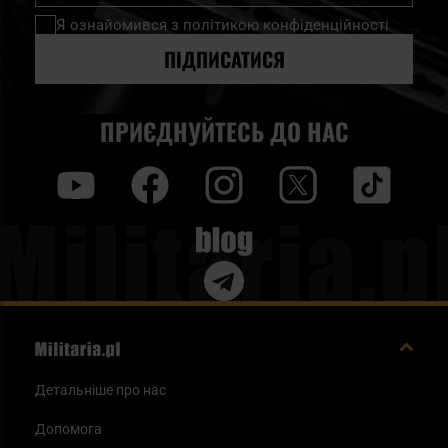
нашу
Я ознайомився з
політикою конфіденційності
розсилку
новин:
ПІДПИСАТИСЯ
ПРИЄДНУЙТЕСЬ ДО НАС
y
f
i
t
tt
Blog
Детальніше про нас
Допомога