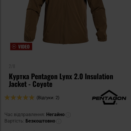
2/8
Куртка Pentagon Lynx 2.0 Insulation
Jacket - Coyote
Оцінка:
(Відгуки: 2)
100
100
% of
Час відправлення:
Негайно
Вартість:
Безкоштовно