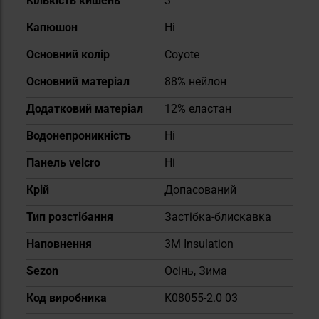
Кількість кишень
3
Капюшон
Ні
Основний колір
Coyote
Основний матеріал
88% нейлон
Додатковий матеріал
12% еластан
Водонепроникність
Ні
Панель velcro
Ні
Крій
Допасований
Тип розстібання
Застібка-блискавка
Наповнення
3M Insulation
Sezon
Осінь, Зима
Код виробника
K08055-2.0 03