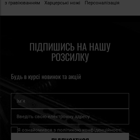
з гравіюванням
Харцерські ножі
Персоналізація
ПІДПИШИСЬ НА НАШУ
РОЗСИЛКУ
Будь в курсі новинок та акцій
Ім'я
Підпишіться
на
нашу
Я ознайомився з
політикою конфіденційності
розсилку
новин: