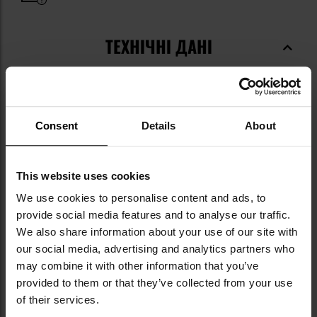
ТЕХНІЧНІ ДАНІ
Докладніше
Тип ножа
З фіксованим
Consent
Details
About
лезом
Стиль
Survival-outdoor
This website uses cookies
Довжина клинка
109 мм
We use cookies to personalise content and ads, to
provide social media features and to analyse our traffic.
Товщина леза
2,5 мм
We also share information about your use of our site with
Профіль леза
Clip-Point
our social media, advertising and analytics partners who
may combine it with other information that you’ve
Тип леза
Гладке
provided to them or that they’ve collected from your use
Стійкість до
Середня
of their services.
затуплення