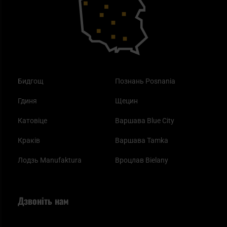
Одяг
Найкращі спальні мішки на осінь
Бидгощ
Познань Posnania
Гдиня
Щецин
Катовіце
Варшава Blue City
Краків
Варшава Tamka
Лодзь Manufaktura
Вроцлав Bielany
Дзвоніть нам