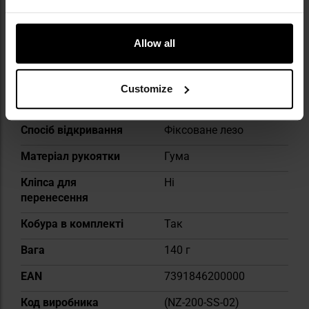
Стійкість до корозії
Дуже добра
Allow all
Тип блокування
Фіксоване лезо
Загальна довжина
224 мм
Customize
Сталь леза
12C27
Спосіб відкривання
Фіксоване лезо
Матеріал рукоятки
Гума
Кліпса для
Ні
перенесення
Кобура в комплекті
Так
Вага
140 г
EAN
7391846200000
Код виробника
(NZ-200-SS-02)