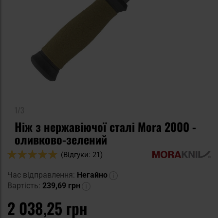
1/3
Ніж з нержавіючої сталі Mora 2000 -
оливково-зелений
Оцінка:
(Відгуки: 21)
100
100
% of
Час відправлення:
Негайно
Вартість:
239,69 грн
2 038,25 грн