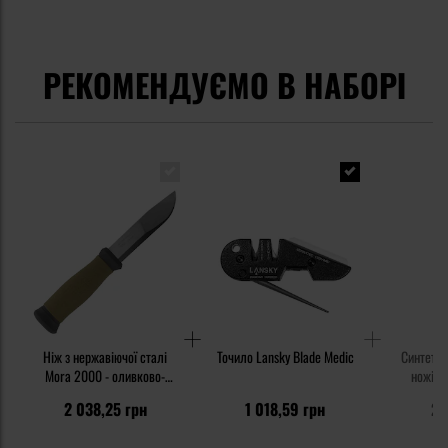
РЕКОМЕНДУЄМО В НАБОРІ
Ніж з нержавіючої сталі
Точило Lansky Blade Medic
Синтетич
Mora 2000 - оливково-
ножів K
зелений
2 038,25 грн
1 018,59 грн
23