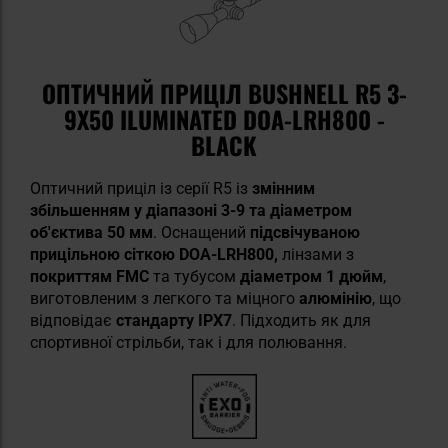
ОПТИЧНИЙ ПРИЦІЛ BUSHNELL R5 3-
9X50 ILUMINATED DOA-LRH800 -
BLACK
Оптичний приціл із серії R5 із
змінним
збільшенням
у діапазоні 3-9 та діаметром
об'єктива 50 мм
. Оснащений
підсвічуваною
прицільною сіткою DOA-LRH800,
лінзами з
покриттям FMC
та тубусом
діаметром 1 дюйм
,
виготовленим з легкого та міцного
алюмінію
, що
відповідає
стандарту IPX7
. Підходить як для
спортивної стрільби, так і для полювання.