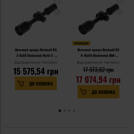
РОЗПРОДАЖ
Оптичний приціл Bushnell R5
Оптичний приціл Bushnell R5
3-9x50 Iluminated Multi-X -
6-18x50 Illuminated DOA-
Black
LRH800 - Black
Відправлення: Негайно
Відправлення: Негайно
15 575,54 грн
17 973,62 грн
17 074,94 грн
ДО КОШИКА
ДО КОШИКА