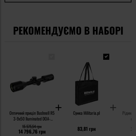
РЕКОМЕНДУЄМО В НАБОРІ
Оптичний приціл Bushnell R5
Сумка Militaria.pl
Рідина 
3-9x50 Iluminated DOA-
опт
LRH800 - Black
15 575,54 грн
83,81 грн
23
14 796,76 грн