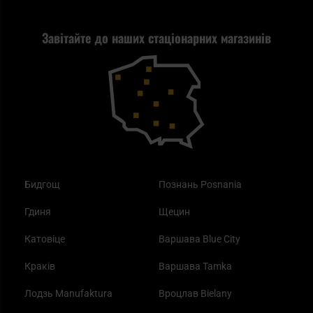
Стрільба
Найкращий ліхтарик для EDC
Рекламація
Завітайте до наших стаціонарних магазинів
Самозахист
Blackout - що це таке?
Повернення товару
Outdoor
Як працює маска від смогу?
Купони на знижку
Одяг
Найкращі спальні мішки на осінь
Бидгощ
Познань Posnania
Гдиня
Щецин
Катовіце
Варшава Blue City
Краків
Варшава Tamka
Лодзь Manufaktura
Вроцлав Bielany