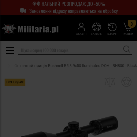
ФІНАЛЬНИЙ РОЗПРОДАЖ ДО -50%
Замовлення відразу направляються на обробку
0
АКАУНТ
БАЖАНЕ
ІСТОРІЯ
КОШИК
ої
Оптичний приціл Bushnell R5 3-9x50 Iluminated DOA-LRH800 - Black
РОЗПРОДАЖ