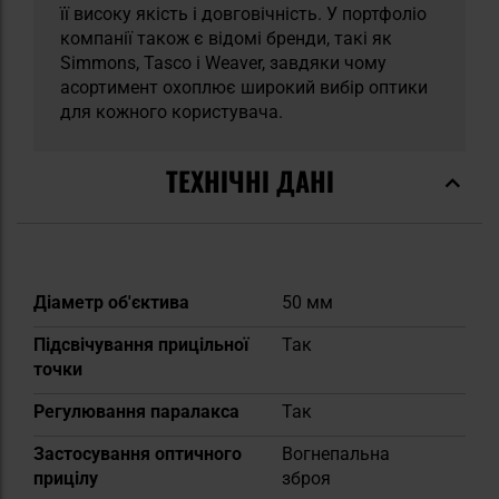
її високу якість і довговічність. У портфоліо
компанії також є відомі бренди, такі як
Simmons, Tasco і Weaver, завдяки чому
асортимент охоплює широкий вибір оптики
для кожного користувача.
ТЕХНІЧНІ ДАНІ
Докладніше
Діаметр об'єктива
50 мм
Підсвічування прицільної
Так
точки
Регулювання паралакса
Так
Застосування оптичного
Вогнепальна
прицілу
зброя