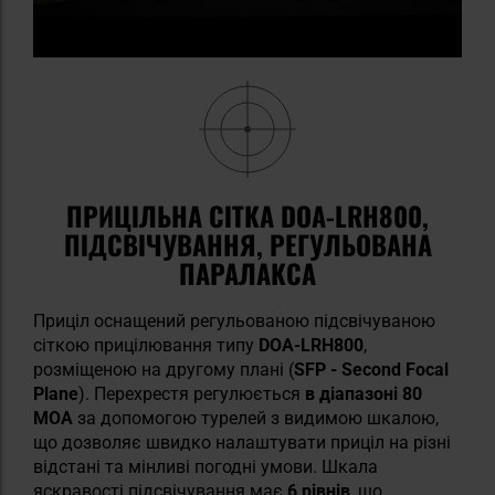
ПРИЦІЛЬНА СІТКА DOA-LRH800,
ПІДСВІЧУВАННЯ, РЕГУЛЬОВАНА
ПАРАЛАКСА
Приціл оснащений регульованою підсвічуваною
сіткою прицілювання типу
DOA-LRH800
,
розміщеною на другому плані (
SFP - Second Focal
Plane
). Перехрестя регулюється
в діапазоні 80
MOA
за допомогою турелей з видимою шкалою,
що дозволяє швидко налаштувати приціл на різні
відстані та мінливі погодні умови. Шкала
яскравості підсвічування має
6 рівнів
, що