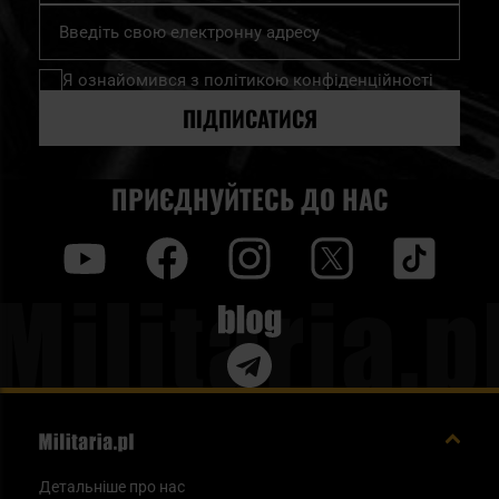
Підпишіться
на
нашу
Я ознайомився з
політикою конфіденційності
розсилку
новин:
ПІДПИСАТИСЯ
ПРИЄДНУЙТЕСЬ ДО НАС
y
f
i
t
tt
Blog
Детальніше про нас