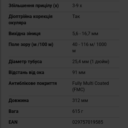
Збільшення прицілу (x)
3-9 x
Діоптрійна корекція
Так
окуляра
Вихідна зіниця
5,6 - 16,7 мм
Поле зору (м /100 м)
40 - 116 м/ 1000
м
Діаметр тубуса
25,4 мм (1 дюйм)
Відстань від ока
91 мм
Антиблікове покриття
Fully Multi Coated
(FMC)
Довжина
312 мм
Вага
615 г
EAN
029757019585