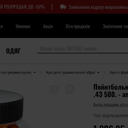
|
Й РОЗПРОДАЖ ДО -50%
Замовлення відразу направляють
аж
Новинки
Акція
Хіти продажів
Закінчення то
ОДЯГ
 на гумових кулях
Кулі для травматичної зброї
Кулі з фа
Пейнтбольні
.43 500. - 
Будь першим, хто 
Час відправлен