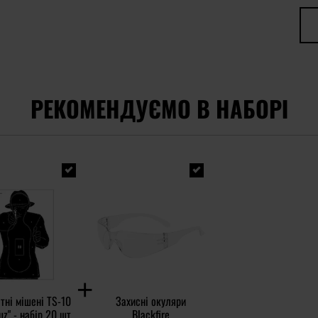
РЕКОМЕНДУЄМО В НАБОРІ
тні мішені TS-10
Захисні окуляри
uz" - набір 20 шт.
Blackfire