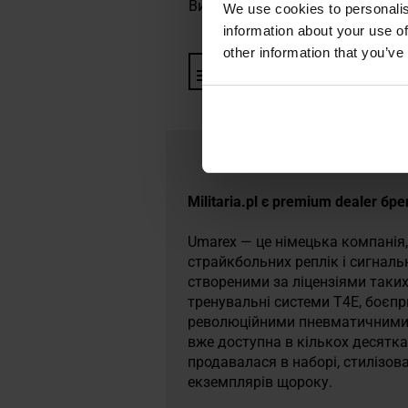
Виробник:
Umarex, Німеччина
We use cookies to personalis
information about your use of
other information that you’ve
Інформація про виробника та
Militaria.pl є premium dealer бр
Umarex — це німецька компанія,
страйкбольних реплік і сигнальн
створеними за ліцензіями таких г
тренувальні системи T4E, боєпр
революційними пневматичними г
вже доступна в кількох десятка
продавалася в наборі, стилізов
екземплярів щороку.