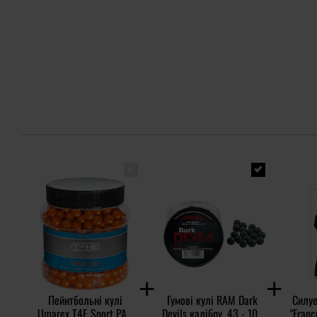
Пейнтбольні кулі
Гумові кулі RAM Dark
Силуе
Umarex T4E Sport PAB
Devils калібру .43 - 100
"Franc