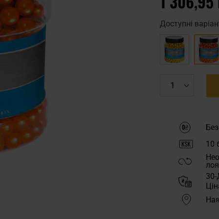
1 306,95 
Доступні варіан
Без
10
б
Нео
лоя
30-
Цін
Ная