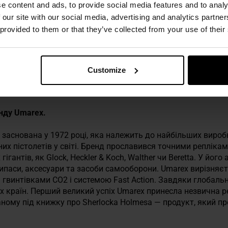
e content and ads, to provide social media features and to analy
 our site with our social media, advertising and analytics partn
 provided to them or that they’ve collected from your use of their
 техніку безпеки
Customize
енду Umarex.
 заснована у 1972 році, яка належить до найбільших вироб
их пістолетів у світі. Бренд прославився точними реплікам
ігантів, як Glock, Heckler & Koch, Walther чи Beretta. У йог
ипаси, аксесуари та засоби самооборони. Umarex вирізняє
винтівками CO2 і системою Fast Action. Завдяки глобальні
х країн. Перший великий успіх Umarex принесла незвична р
аному під книжку про Sherlocka Holmesa — продукт, який 