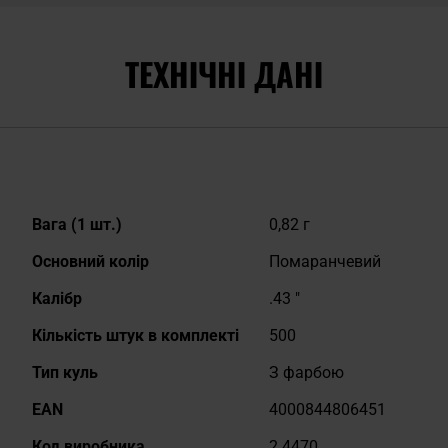
ТЕХНІЧНІ ДАНІ
Докладніше
Вага (1 шт.)
0,82 г
Основний колір
Помаранчевий
Калібр
.43 "
Кількість штук в комплекті
500
Тип куль
З фарбою
EAN
4000844806451
Код виробника
2.4470