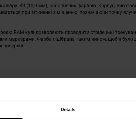
 калібру .43 (10,9 мм), наповнених фарбою. Корпус, виготов
бивається при зіткненні з мішенню, позначаючи точку влуч
броєю RAM кулі дозволяють проводити стрілецькі тренуван
ми маркерами. Фарба підібрана таким чином, щоб її було д
ї поверхні.
Details
ченням: .43 калібру RAM, пейнтбольні маркери