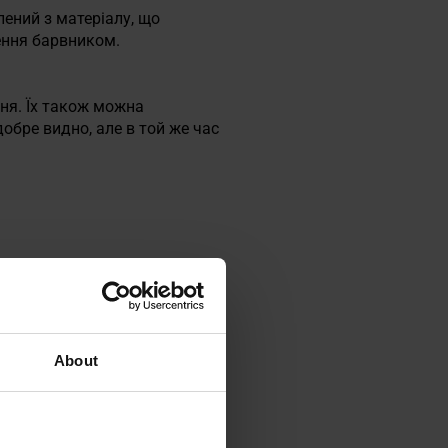
лений з матеріалу, що
ення барвником.
ня. Їх також можна
обре видно, але в той же час
About