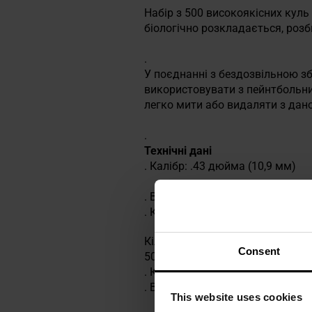
Набір з 500 високоякісних куль
біологічно розкладається, роз
.
У поєднанні з бездозвільною з
використовувати з пейнтбольни
легко мити або видаляти з дано
.
Технічні дані
. Калібр: .43 дюйма (10,9 мм)
. Вага однієї кулі: 0,82 г
. Кількість в пачці: 500 шт
Кількість в пачці:
Consent
500 шт Використання за призна
. Колір: помаранчевий
. Виробник:
Umarex, Німеччина
This website uses cookies