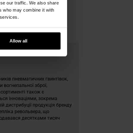
se our traffic. We also share
ers who may combine it with
 services.
Allow all
ників пневматичних гвинтівок,
и вогнепальної зброї,
о асортименті також є
ться інноваціями, зокрема
й дистрибуції продукція бренду
епліка револьвера, що
продавався десятками тисяч