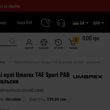
ся на обробку
вару
Акція KSK
UA
UAH
0,00 грн
0
АКАУНТ
БАЖАНЕ
ІСТОРІЯ
КОШИК
рбою
Пейнтбольні кулі Umarex T4E Sport PAB .43 500. - апельсин
 кулі Umarex T4E Sport PAB
апельсин
відгукнеться про цей товар
ня:
Негайно
Вартість:
239,69 грн