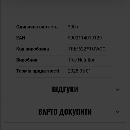
Докладніше
Одинична вартість
300 г
EAN
5902114019129
Код виробника
TRE/622#TOWOC
Виробник
Trec Nutrition
Термін придатності
2028-05-01
ВІДГУКИ
ВАРТО ДОКУПИТИ