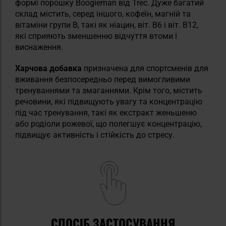
формі порошку Boogieman від Trec. Дуже багатий
склад містить, серед іншого, кофеїн, магній та
вітаміни групи B, такі як ніацин, віт. B6 і віт. B12,
які сприяють зменшенню відчуття втоми і
виснаження.
Харчова добавка
призначена для спортсменів для
вживання безпосередньо перед вимогливими
тренуваннями та змаганнями. Крім того, містить
речовини, які підвищують увагу та концентрацію
під час тренування, такі як екстракт женьшеню
або родіоли рожевої, що полегшує концентрацію,
підвищує активність і стійкість до стресу.
СПОСІБ ЗАСТОСУВАННЯ