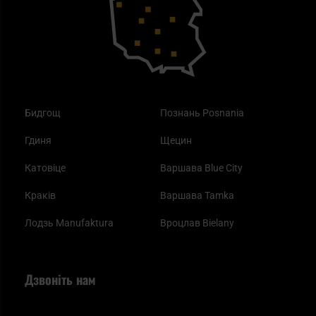
Одяг
Найкращі спальні мішки на осінь
Бидгощ
Познань Posnania
Гдиня
Щецин
Катовіце
Варшава Blue City
Краків
Варшава Tamka
Лодзь Manufaktura
Вроцлав Bielany
Дзвоніть нам