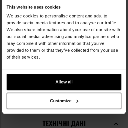
порція продукту в PL. Зменшене дозування
This website uses cookies
визначено на основі рекомендації Головного
інспектора санітарного нагляду і є обов'язковим
We use cookies to personalise content and ads, to
на території РП.
provide social media features and to analyse our traffic.
We also share information about your use of our site with
our social media, advertising and analytics partners who
may combine it with other information that you’ve
provided to them or that they’ve collected from your use
of their services.
ТЕХНІЧНІ ХАРАКТЕРИСТИКИ
Allow all
Кількість порцій в упаковці: 15
Упаковка: 300 г
Смак: тропічні фрукти
Customize
Вага: 300 г
Виробник:
Trec Nutrition, Polska
ТЕХНІЧНІ ДАНІ