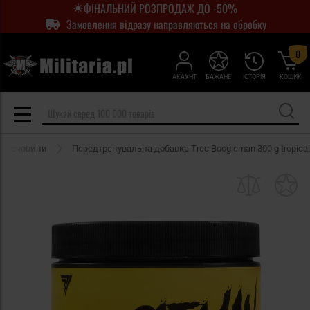
ФІНАЛЬНИЙ РОЗПРОДАЖ ДО -50%
Замовлення відразу направляються на обробку
0
АКАУНТ
БАЖАНЕ
ІСТОРІЯ
КОШИК
і речовини
Передтренувальна добавка Trec Boogieman 300 g tropical