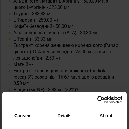
Альфа-кетоглутарат L-Аргініну - 500,00 мг, з
цього L-Аргінін - 325,00 мг
Таурин - 333,33 мг
L-Тирозин - 250,00 мг
Кофеїн безводний - 50,00 мг
Альфа-ліпоєва кислота (ALA) - 33,33 мг
L-Теанін - 33,33 мг
Екстракт кореня женьшеню корейського (Panax
ginseng) 10% женьшеноїдів - 25,00 мг, з цього
женьшеноїди - 2,50 мг
Магній - -
Екстракт кореня родіоли рожевої (Rhodiola
rosea) 3% розавінів - 16,67 мг, з цього розавіни
0,50 мг
Ніацин (мг NE) - 8,33 мг (52%)*
Тіамін - 6,67 мг (606%)*
Вітамін B6 - 1,67 мг (119%)*
Вітамін B12 (Дибенкозид) - 3,00 µg (120%)*
Consent
Details
About
*Референційні значення споживання. Добова