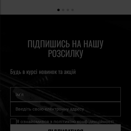
ПІДПИШИСЬ НА НАШУ
РОЗСИЛКУ
Будь в курсі новинок та акцій
Ім'я
Підпишіться
на
нашу
Я ознайомився з
політикою конфіденційності
розсилку
новин: