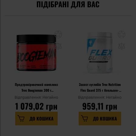
ПІДІБРАНІ ДЛЯ ВАС
Предтреніровочний комплекс
Захист суглобів Trec Nutrition
Trec Boogieman 300 г
Flex Guard 375 г Апельсин-
льодяники
Манго - дієтична добавка
Відправлення: Негайно
Відправлення: Негайно
1 079,02 грн
959,11 грн
ДО КОШИКА
ДО КОШИКА