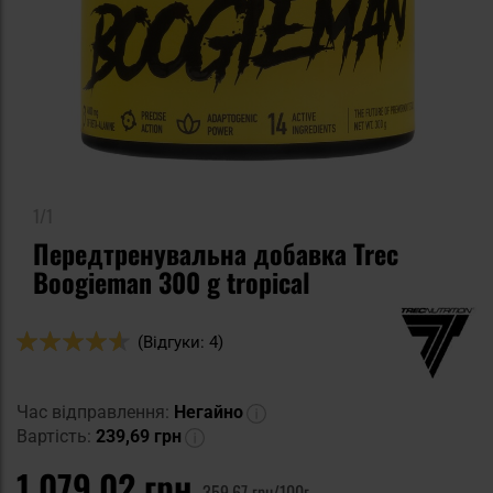
1/1
Передтренувальна добавка Trec
Boogieman 300 g tropical
Оцінка:
(Відгуки: 4)
90
100
% of
Час відправлення:
Негайно
Вартість:
239,69 грн
1 079,02 грн
359,67 грн/100г