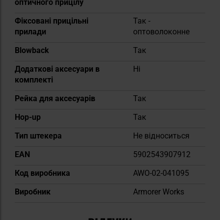
оптичного прицілу
Фіксовані прицільні
Так -
прилади
оптоволоконне
Blowback
Так
Додаткові аксесуари в
Ні
комплекті
Рейка для аксесуарів
Так
Hop-up
Так
Тип штекера
Не відноситься
EAN
5902543907912
Код виробника
AWO-02-041095
Виробник
Armorer Works