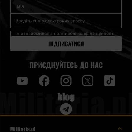
Ім'я
Підпишіться
на
нашу
Я ознайомився з
політикою конфіденційності
розсилку
новин:
ПІДПИСАТИСЯ
ПРИЄДНУЙТЕСЬ ДО НАС
y
f
i
t
tt
Blog