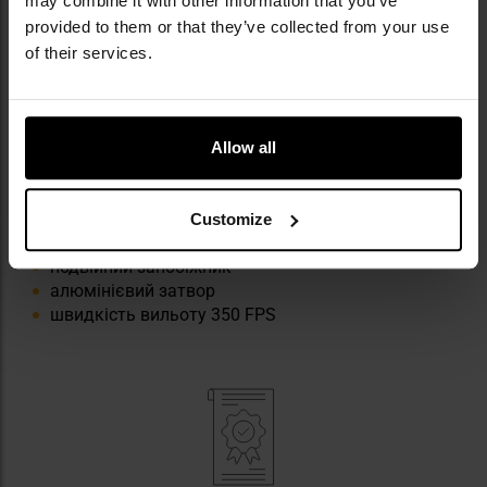
may combine it with other information that you’ve
provided to them or that they’ve collected from your use
of their services.
КЛЮЧОВІ ХАРАКТЕРИСТИКИ
виготовлений переважно з алюмінію
Allow all
система Blow Back
система Hop-Up
живлення Green Gas
Customize
магазин ємністю 30 куль калібру 6 мм
подвійний запобіжник
алюмінієвий затвор
швидкість вильоту 350 FPS