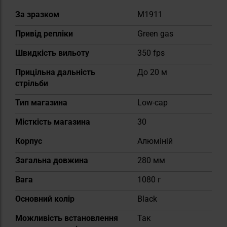
Докладніше
За зразком
M1911
Привід репліки
Green gas
Швидкість вильоту
350 fps
Прицільна дальність
До 20 м
стрільби
Тип магазина
Low-cap
Місткість магазина
30
Корпус
Алюміній
Загальна довжина
280 мм
Вага
1080 г
Основний колір
Black
Можливість встановлення
Так