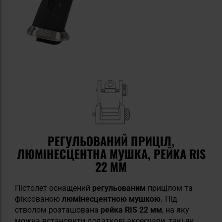
РЕГУЛЬОВАНИЙ ПРИЦІЛ,
ЛЮМІНЕСЦЕНТНА МУШКА, РЕЙКА RIS
22 ММ
Пістолет оснащений
регульованим
прицілом та
фіксованою
люмінесцентною мушкою.
Під
стволом розташована
рейка RIS 22 мм
, на яку
можна встановити додаткові аксесуари, такі як