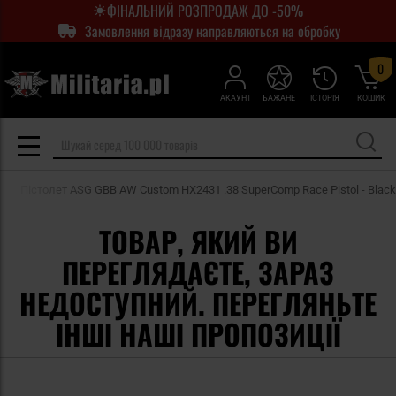
ФІНАЛЬНИЙ РОЗПРОДАЖ ДО -50%
Замовлення відразу направляються на обробку
0
АКАУНТ
БАЖАНЕ
ІСТОРІЯ
КОШИК
Пістолет ASG GBB AW Custom HX2431 .38 SuperComp Race Pistol - Black
ТОВАР, ЯКИЙ ВИ
ПЕРЕГЛЯДАЄТЕ, ЗАРАЗ
НЕДОСТУПНИЙ. ПЕРЕГЛЯНЬТЕ
ІНШІ НАШІ ПРОПОЗИЦІЇ