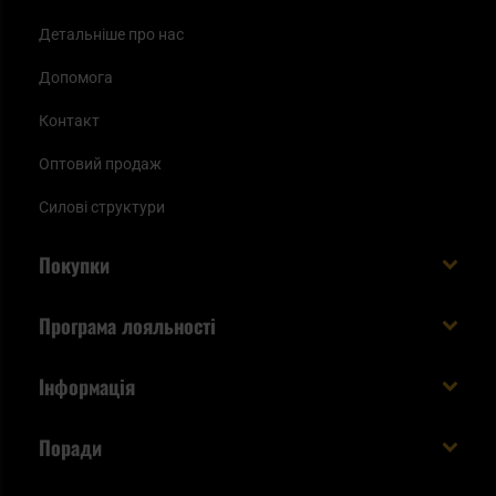
Детальніше про нас
Допомога
Контакт
Оптовий продаж
Силові структури
Покупки
Доставляємо в Україну!
Програма лояльності
Вартість і час доставки
Що ви отримуєте з акаунтом KSK
Інформація
Способи оплати
Як використати бали KSK
Умови та правила
Статус замовлення
Поради
Увійдіть в систему
Cookies
Доставка за кордон
Евакуаційний рюкзак виживальника - як його