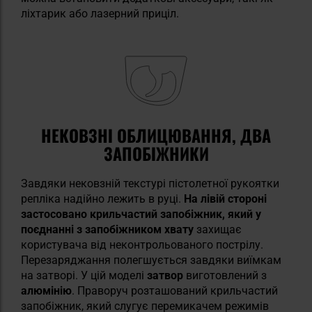
ліхтарик або лазерний приціл.
НЕКОВЗНІ ОБЛИЦЮВАННЯ, ДВА
ЗАПОБІЖНИКИ
Завдяки нековзній текстурі пістолетної рукоятки
репліка надійно лежить в руці.
На лівій стороні
застосовано крильчастий запобіжник, який у
поєднанні з запобіжником хвату
захищає
користувача від неконтрольованого пострілу.
Перезаряджання полегшується завдяки виїмкам
на затворі. У цій моделі
затвор
виготовлений з
алюмінію
. Праворуч розташований крильчастий
запобіжник, який слугує перемикачем режимів