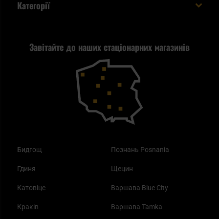
Категорії
спакувати?
Політика конфіденційності
Tax Free
Стрільба
Найкращий ліхтарик для EDC
Рекламація
Завітайте до наших стаціонарних магазинів
Самозахист
Blackout - що це таке?
Повернення товару
Outdoor
Як працює маска від смогу?
Купони на знижку
Одяг
Найкращі спальні мішки на осінь
Бидгощ
Познань Posnania
Гдиня
Щецин
Катовіце
Варшава Blue City
Краків
Варшава Tamka