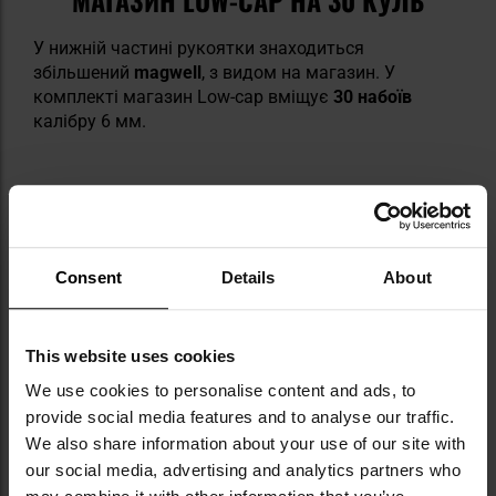
У нижній частині рукоятки знаходиться
збільшений
magwell
, з видом на магазин. У
комплекті магазин Low-cap вміщує
30 набоїв
калібру 6 мм.
Consent
Details
About
ЕЛЕМЕНТИ НАБОРУ
This website uses cookies
репліка
магазин типу Low-cap
We use cookies to personalise content and ads, to
provide social media features and to analyse our traffic.
We also share information about your use of our site with
our social media, advertising and analytics partners who