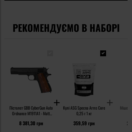
РЕКОМЕНДУЄМО В НАБОРІ
Пістолет GBB CyberGun Auto
Кулі ASG Specna Arms Core
Мішені 
Ordnance M1911A1 - Matt
0,25 г 1 кг
Black Wood
8 381,30 грн
359,59 грн
23