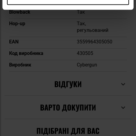
прилади
Blowback
Так
Hop-up
Так,
регульований
EAN
3559964305050
Код виробника
430505
Виробник
Cybergun
ВІДГУКИ
ВАРТО ДОКУПИТИ
ПІДІБРАНІ ДЛЯ ВАС