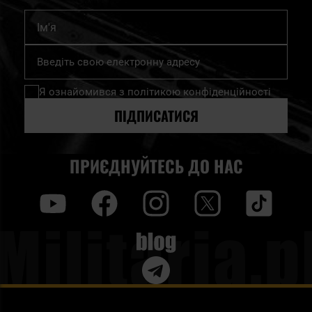
Ім'я
Підпишіться
на
нашу
Я ознайомився з
політикою конфіденційності
розсилку
новин:
ПІДПИСАТИСЯ
ПРИЄДНУЙТЕСЬ ДО НАС
y
f
i
t
tt
Blog