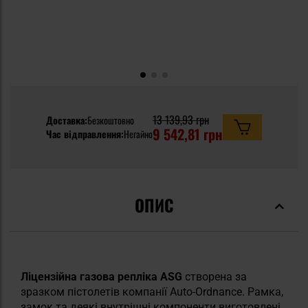
13 139,93 грн
Доставка:
Безкоштовно
9 542,81 грн
Час відправлення:
Негайно
ОПИС
Ліцензійна газова репліка ASG
створена за
зразком пістолетів компанії Auto-Ordnance. Рамка,
замок та деякі внутрішні компоненти виготовлені