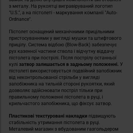
з металу. На рукоятці вигравіруваний логотип
"U.S.", а на пістолеті - маркування компанії "Auto-
Ordnance".
Пістолет оснащений механічними прицільними
пристосуваннями у вигляді мушки та штифтового
прицілу. Система відбою (Blow-Back) забезпечує
рух казенної частини ствола і відчутну віддачу
пістолета при пострілі. Після пострілу останньої
кулі
затвор залишається в задньому положенні.
У
пістолеті використовується подвійний запобіжник
від неконтрольованої стрільби у вигляді
запобіжника на тильній стороні рукоятки, який
дозволяє здійснювати постріл тільки при
правильному положенні пістолета в руці, і
крильчастого запобіжника, що фіксує затвор.
Пластикові текстуровані накладки
підвищують
стабільність утримання пістолета в руці.
Металевий магазин з вбудованим газгольдером