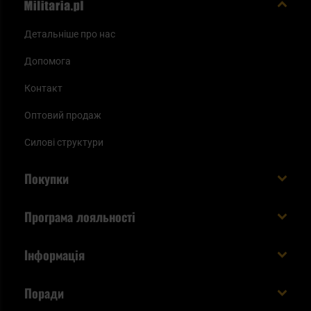
Детальніше про нас
Допомога
Контакт
Оптовий продаж
Силові структури
Покупки
Доставляємо в Україну!
Програма лояльності
Вартість і час доставки
Що ви отримуєте з акаунтом KSK
Інформація
Способи оплати
Як використати бали KSK
Умови та правила
Статус замовлення
Поради
Увійдіть в систему