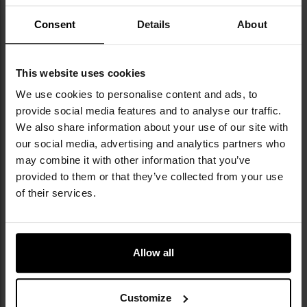
За зразком
M1911
Consent
Details
About
Привід репліки
Green gas
Швидкість вильоту
328 fps
This website uses cookies
Прицільна дальність
До 20 м
We use cookies to personalise content and ads, to
стрільби
provide social media features and to analyse our traffic.
Тип магазина
Коробчастий
We also share information about your use of our site with
our social media, advertising and analytics partners who
Місткість магазина
15 куль калібру 6
may combine it with other information that you’ve
мм
provided to them or that they’ve collected from your use
Гірбокс
Не відноситься
of their services.
Корпус
Метал
Загальна довжина
223 мм
Allow all
Вага
700 г
Фіксовані прицільні
Так
Customize