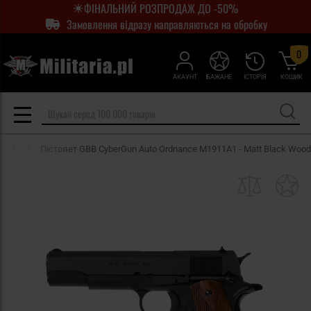
ФІНАЛЬНИЙ РОЗПРОДАЖ ДО -50%
Замовлення відразу направляються на обробку
0
АКАУНТ
БАЖАНЕ
ІСТОРІЯ
КОШИК
 ASG
Пістолет GBB CyberGun Auto Ordnance M1911A1 - Matt Black Wood