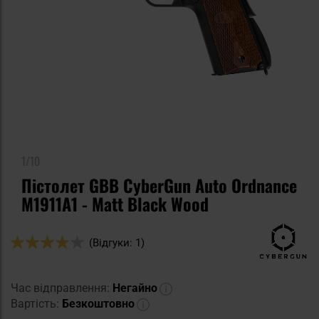
1/10
Пістолет GBB CyberGun Auto Ordnance
M1911A1 - Matt Black Wood
Оцінка:
(Відгуки: 1)
80
100
% of
Час відправлення:
Негайно
Вартість:
Безкоштовно