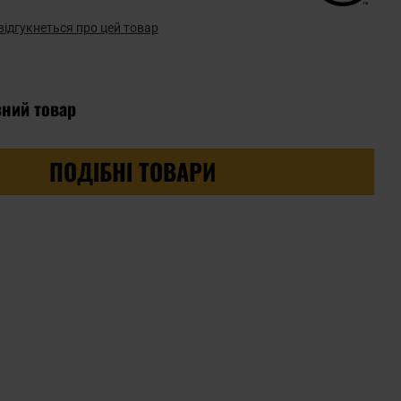
відгукнеться про цей товар
вний товар
ПОДІБНІ ТОВАРИ