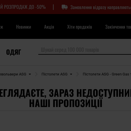
|
Й РОЗПРОДАЖ ДО -50%
Замовлення відразу направляють
аж
Новинки
Акція
Хіти продажів
Закінчення то
ОДЯГ
револьвери ASG
Пістолети ASG
Пістолети ASG - Green Gas 
ЕГЛЯДАЄТЕ, ЗАРАЗ НЕДОСТУПНИ
НАШІ ПРОПОЗИЦІЇ