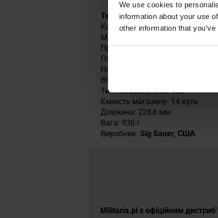
We use cookies to personalis
Технічні характеристики
information about your use of
Колір: Black
other information that you’ve
Матеріал: метал та пластик
Привід: CO2
Початкова швидкість: 350 FPS
Hop-Up: є, регульований
Blow-Back: є
Тип магазину: Low-Cap
Ємність магазину: 14 куль
Довжина: 228,6 мм
Вага: 930 г
Виробник:
Sig Sauer, США
Militaria.pl є офіційним дистри