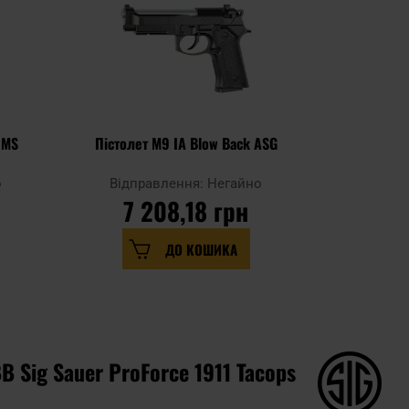
 MS
Пістолет M9 IA Blow Back ASG
Пістол
о
Відправлення: Негайно
Відпр
7 208,18 грн
6 
ДО КОШИКА
B Sig Sauer ProForce 1911 Tacops