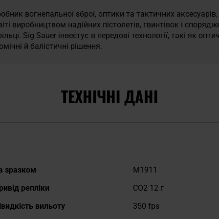
робник вогнепальної зброї, оптики та тактичних аксесуарів,
іті виробництвом надійних пістолетів, гвинтівок і споряд
рільці. Sig Sauer інвестує в передові технології, такі як опти
омічні й балістичні рішення.
ТЕХНІЧНІ ДАНІ
окладніше
а зразком
M1911
ривід репліки
CO2 12 г
видкість вильоту
350 fps