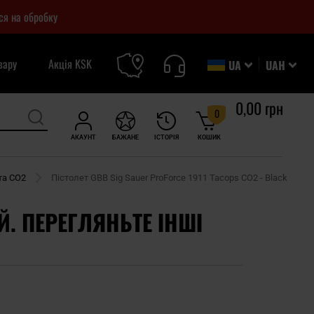
ся на обробку
вару
Акція KSK
UA
UAH
0,00 грн
0
АКАУНТ
БАЖАНЕ
ІСТОРІЯ
КОШИК
та CO2
Пістолет GBB Sig Sauer ProForce 1911 Tacops CO2 - Black
Й. ПЕРЕГЛЯНЬТЕ ІНШІ