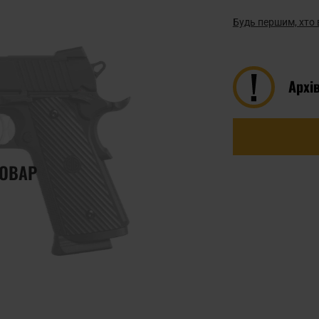
Будь першим, хто 
Архі
ТОВАР