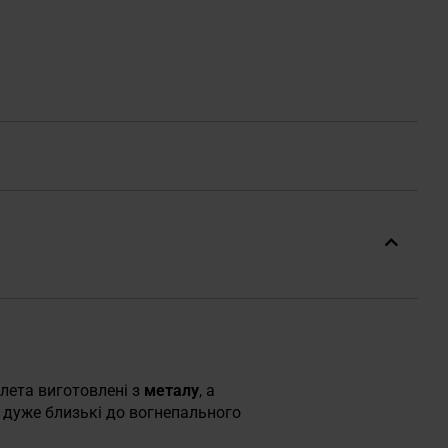
олета виготовлені з
металу
, а
а дуже близькі до вогнепального