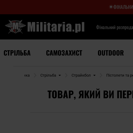
ФІНАЛЬНИ
Фінальний розпрод
СТРІЛЬБА
САМОЗАХИСТ
OUTDOOR
машня сторінка
Стрільба
Страйкбол
Пістолети та 
ТОВАР, ЯКИЙ ВИ ПЕР