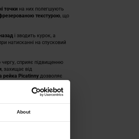
ні точки
на них полегшують
фрезерованою текстурою
, що
 назад
і зводить курок, а
ри натисканні на спусковий
ою чергу, сприяє підвищенню
и
, захищає від
рейка Picatinny
дозволяє
рамовий балончик CO2.
About