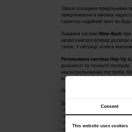
Зброя оснащена прицільними п
прицілювання в умовах недоста
гарантує надійний хват за будь
Завдяки системі
Blow-Back
при 
зворотний рух вперед досилає 
гачок. У ситуації, коли в магаз
Регульована система Hop-Up
ві
дальності та точності пострілу
неконтрольованих пострілів. К
встановлювати на зброю різном
Пістолет комплектується
метал
До комплекту входять:
Consent
- пістолет Sig Sauer ProForce 19
- магазин,
- пачка кульок,
This website uses cookies
- шестигранний ключ.