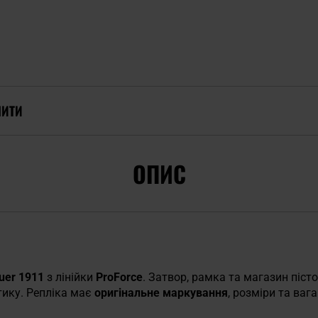
ПИТИ
ОПИС
auer 1911
з лінійки
ProForce
. Затвор, рамка та магазин піст
тику. Репліка має
оригінальне маркування
, розміри та ваг