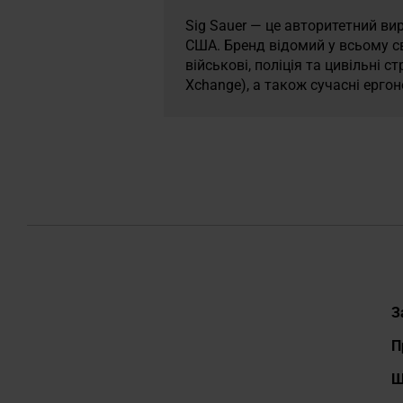
Sig Sauer — це авторитетний ви
США. Бренд відомий у всьому св
військові, поліція та цивільні ст
Xchange), а також сучасні ергон
Д
З
П
Ш