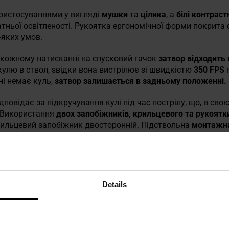
ристосуваннями у вигляді
мушки
та
цілика
, а
білі контраст
тньої освітленості. Рукоятка ергономічної форми покрита
-яких умов.
кожному натисканні на спусковий гачок
затвор відходить
кулю в ствол, звідки вона вистрілює зі швидкістю
350 FPS
п
ині немає куль,
затвор залишається в задньому положенні.
дповідає за підкручування кулі під час пострілу, що, в св
. Використання
двох запобіжників, крильцевого та рукоятк
рильцевий запобіжник двосторонній. Підствольна
монтажна 
анітні тактичні аксесуари.
евим магазином
типу Low-Cap, що вміщує
14 куль
та
12-г
Details
11 Tacops,