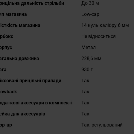
рицільна дальність стрільби
До 30 м
ип магазина
Low-cap
істкість магазина
14 куль калібру 6 мм
ірбокс
Не відноситься
орпус
Метал
агальна довжина
228,6 мм
ага
930 г
іксовані прицільні прилади
Так
lowback
Так
одаткові аксесуари в комплекті
Так
ейка для аксесуарів
Так
op-up
Так, регульований