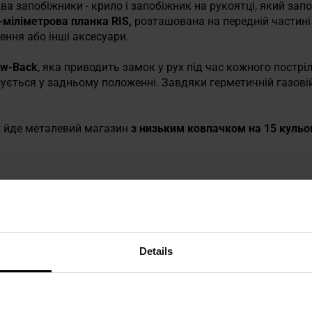
ва запобіжники - крило і запобіжник на рукоятці, який зап
-міліметрова планка RIS,
розташована на передній частині
ення або інші аксесуари.
ow-Back
, яка приводить замок у рух під час кожного постріл
ується у задньому положенні. Завдяки герметичній газовій
ж йде металевий магазин
з низьким ковпачком на 15 кульо
Details