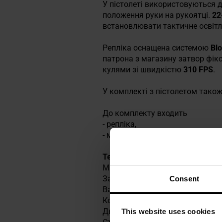
У пістолеті використовуються д
положення руки на рукоятці.
22
встановлювати тактичне освітл
Репліка оснащена системою
Bl
патрона з магазину затвор фікс
кулями зі швидкістю
310 FPS
.
У комплекті з пістолетом тако
До комплекту входить
- репліка,
- магазин.
Технічні характеристики
Матеріал: метал та пластик
Загальна довжина: 220 мм
Consent
Вага: 1020 г
Колір: коричневий
Двигун: Зелений газ
This website uses cookies