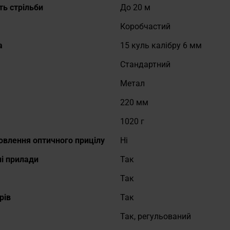
ть стрільби
До 20 м
Коробчастий
а
15 куль калібру 6 мм
Стандартний
Метал
а
220 мм
1020 г
овлення оптичного прицілу
Ні
ні прилади
Так
Так
рів
Так
Так, регульований