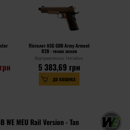
РОЗПРОДАЖ
ster
Пістолет ASG GBB Army Arment
Пістолет 
R28 - темна земля
о
Відправлення: Негайно
Відпр
 грн
5 383,69 грн
7 182,25 
ДО КОШИКА
B WE MEU Rail Version - Tan