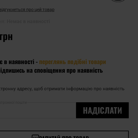
відгукнеться про цей товар
ня:
Немає в наявності
 грн
є в наявності -
переглянь подібні товари
підпишись на сповіщення про наявність
тронну адресу, щоб отримати інформацію про наявність
ктронної пошти
НАДІСЛАТИ