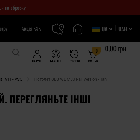
ся на обробку
вару
Акція KSK
UA
UAH
0,00 грн
0
АКАУНТ
БАЖАНЕ
ІСТОРІЯ
КОШИК
t 1911 - ASG
Пістолет GBB WE MEU Rail Version - Tan
Й. ПЕРЕГЛЯНЬТЕ ІНШІ