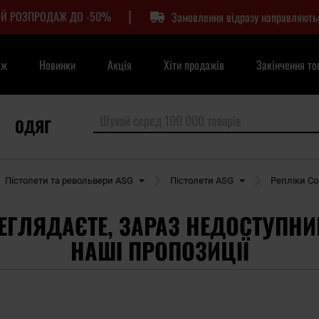
|
Й РОЗПРОДАЖ ДО -50%
Замовлення відразу направляють
аж
Новинки
Акція
Хіти продажів
Закінчення то
ОДЯГ
Пістолети та револьвери ASG
Пістолети ASG
Репліки Col
ЕГЛЯДАЄТЕ, ЗАРАЗ НЕДОСТУПНИ
НАШІ ПРОПОЗИЦІЇ