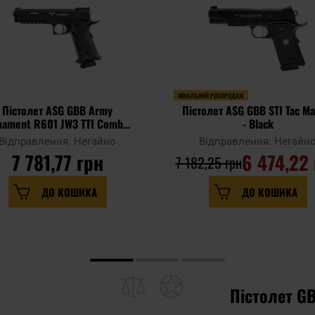
ФІНАЛЬНИЙ РОЗПРОДАЖ
Пістолет ASG GBB Army
Пістолет ASG GBB STI Tac Ma
ament R601 JW3 TTI Combat
- Black
Master
Відправлення: Негайно
Відправлення: Негайн
7 781,77 грн
6 474,22
7 182,25 грн
ДО КОШИКА
ДО КОШИКА
Пістолет GB