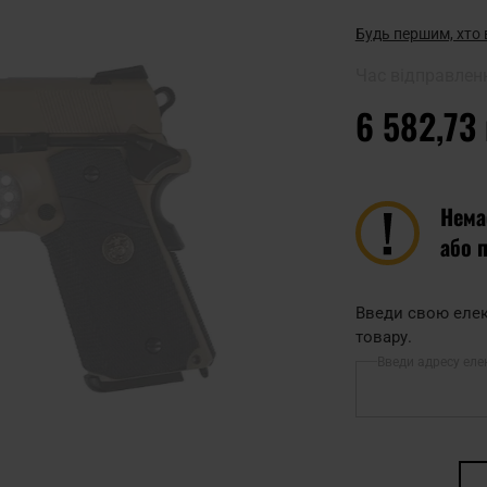
Будь першим, хто 
Час відправлен
6 582,73
Нема
або 
Введи свою елек
товару.
Введи адресу еле