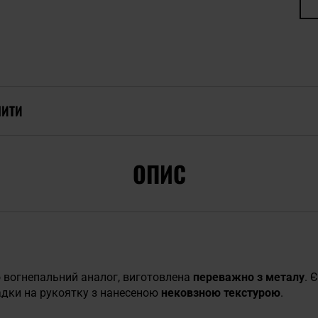
ПИТИ
ОПИС
го вогнепальний аналог, виготовлена
переважно з металу
. 
ладки на рукоятку з нанесеною
нековзною текстурою
.