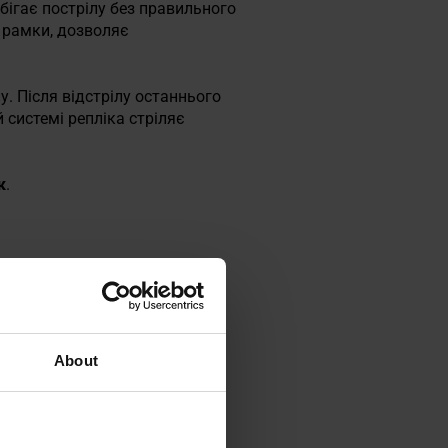
обігає пострілу без правильного
 рамки, дозволяє
у. Після відстрілу останнього
 системі репліка стріляє
к
.
About