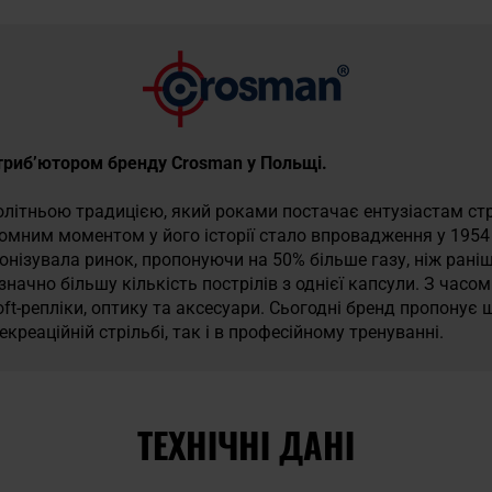
стриб’ютором бренду Crosman у Польщі.
олітньою традицією, який роками постачає ентузіастам стр
омним моментом у його історії стало впровадження у 1954 
онізувала ринок, пропонуючи на 50% більше газу, ніж рані
значно більшу кількість пострілів з однієї капсули. З час
ft-репліки, оптику та аксесуари. Сьогодні бренд пропонує
екреаційній стрільбі, так і в професійному тренуванні.
ТЕХНІЧНІ ДАНІ