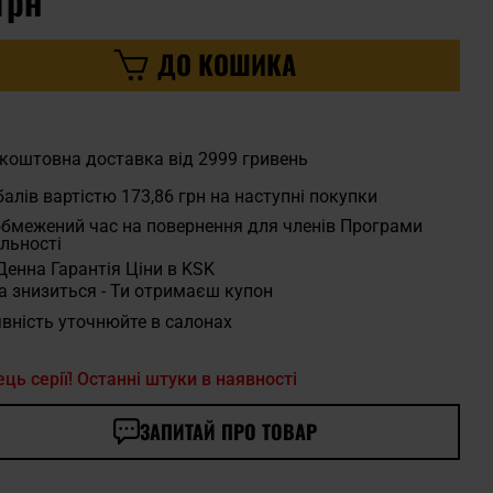
грн
ДО КОШИКА
коштовна доставка від 2999 гривень
алів вартістю
173,86 грн
на наступні покупки
бмежений час на повернення для членів Програми
льності
Денна Гарантія Ціни в KSK
а знизиться - Ти отримаєш купон
вність уточнюйте в салонах
ець серії! Останні штуки в наявності
ЗАПИТАЙ ПРО ТОВАР