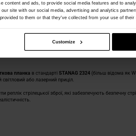
e content and ads, to provide social media features and to analy
ється рукояткою, вміщує 20 набоїв.
 our site with our social media, advertising and analytics partn
 provided to them or that they’ve collected from your use of their
патрона
, розташованого під знімними накладками рукоятк
стрілів
.
O
(
Double Action Only
), що означає, що перезаряджання і на
Customize
канні на спусковий гачок. У зв'язку з цим пістолет не має
хищає
регульований запобіжник
, розташований з правого б
ткова планка
в стандарті
STANAG 2324
(більш відома як We
 світловий або лазерний приціл.
пи реплік стрілецької зброї, які забезпечують безпечну стр
алістичність.