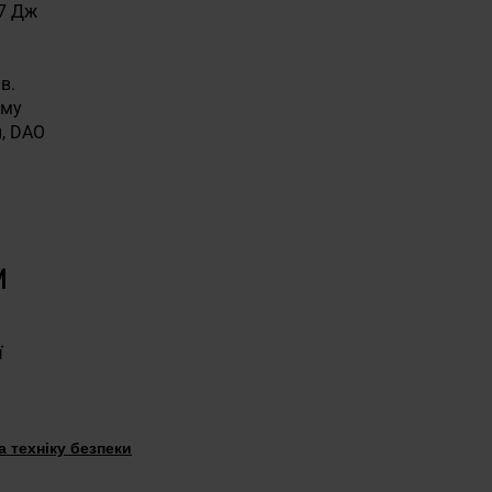
17 Дж
в.
зму
, DAO
и
ї
 техніку безпеки