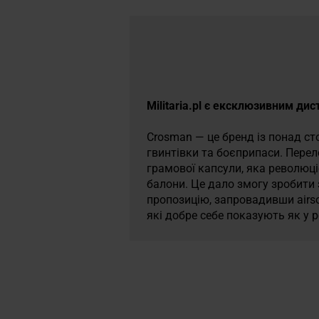
Militaria.pl є ексклюзивним ди
Crosman — це бренд із понад ст
гвинтівки та боєприпаси. Перел
грамової капсули, яка революці
балони. Це дало змогу зробити 
пропозицію, запровадивши airso
які добре себе показують як у р