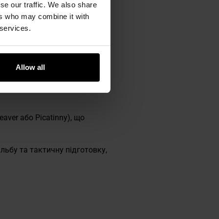
se our traffic. We also share
ers who may combine it with
 services.
и. Одного патрона вистачає
тяг ударного механізму
Allow all
 зовнішнього затвора. Від
оку над язичком спускового
aver або Picatinny), що
ільбу та тактичну підготовку,