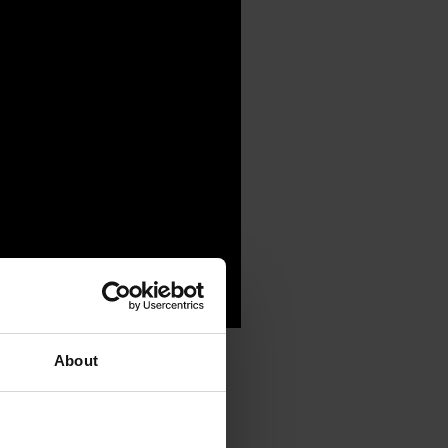
зразком легендарного
About
лімери, що використовуються в
агазин виготовлені з металу.