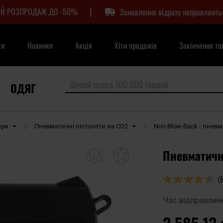
|
Й РОЗПРОДАЖ ДО -50%
Замовлення відразу направляють
аж
Новинки
Акція
Хіти продажів
Закінчення то
ОДЯГ
ери
Пневматичні пістолети на CO2
Non-Blow-Back - пневм
Пневматичн
Оцінка:
(
88
100
% of
Час відправлен