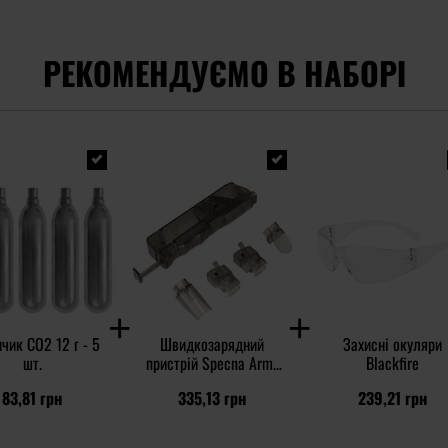
РЕКОМЕНДУЄМО В НАБОРІ
чик CO2 12 г - 5
Швидкозарядний
Захисні окуляри
шт.
пристрій Specna Arms
Blackfire
для магазинів
83,81 грн
335,13 грн
239,21 грн
пневматичної зброї 4,5
мм BB - Black