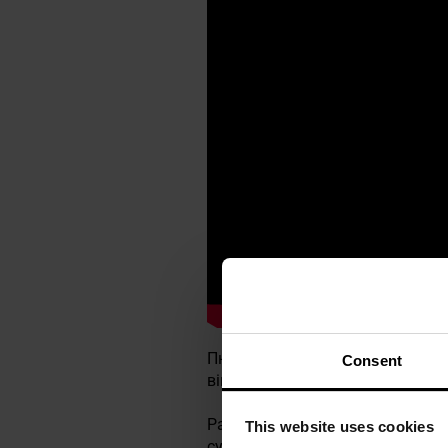
Пневматичний пістолет
під ста
Consent
військового пістолета
M1911
.
Рамка пістолета виготовлена з
This website uses cookies
сучасній вогнепальній зброї. Р