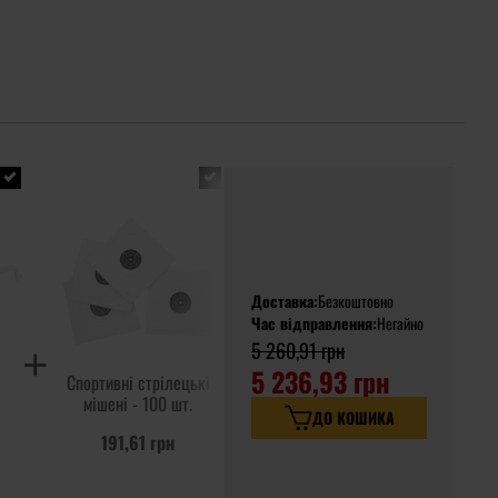
Доставка:
Безкоштовно
Час відправлення:
Негайно
5 260,91 грн
5 236,93 грн
Спортивні стрілецькі
Шомпол калібру 4,5 мм
мішені - 100 шт.
ДО КОШИКА
191,61 грн
419,06 грн