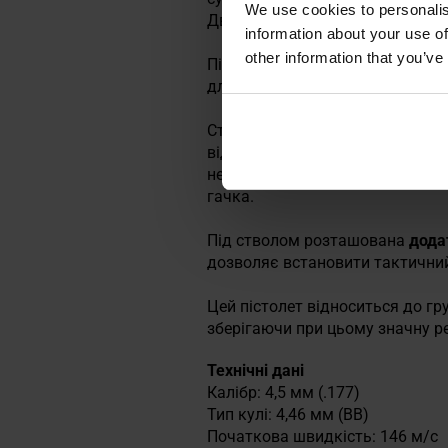
We use cookies to personalis
Дворядний магазин, що заряджа
information about your use of
other information that you’ve
Пістолет живиться від
CO2 12г 
для здійснення приблизно
80 по
Стрільба ведеться в режимі
DA
відбувається при кожному натис
неконтрольованої стрільби за
гачка.
Під стволом розташована
дода
дозволяє встановити тактичний
Цей пістолет відноситься до гру
зберігаючи при цьому значну ре
Технічні дані
Калібр: 4,5 мм (.177)
Тип кулі: 4,46 мм (ВВ)
Початкова швидкість: 146 м/с