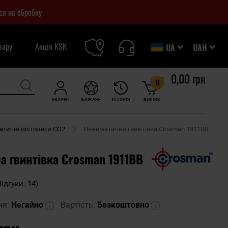
ся на обробку
вару
Акція KSK
UA
UAH
0,00 грн
0
АКАУНТ
БАЖАНЕ
ІСТОРІЯ
КОШИК
атичні пістолети CO2
Пневматична гвинтівка Crosman 1911BB
а гвинтівка Crosman 1911BB
Відгуки: 14)
ня:
Негайно
Вартість:
Безкоштовно