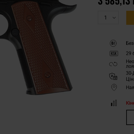
3 585,13 
Без
29
б
Нео
лоя
30-
Цін
Ная
Кін