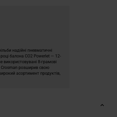
ільби надійні пневматичні
році балона CO2 Powerlet — 12-
ше використовувані 8-грамові
ом Crosman розширив свою
 широкий асортимент продуктів,