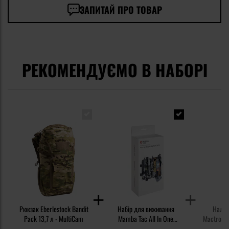
ЗАПИТАЙ ПРО ТОВАР
РЕКОМЕНДУЄМО В НАБОРІ
Рюкзак Eberlestock Bandit
Набір для виживання
Налоб
Pack 13,7 л - MultiCam
Mamba Tac All In One
Mactronic
Survival Box
Gray 