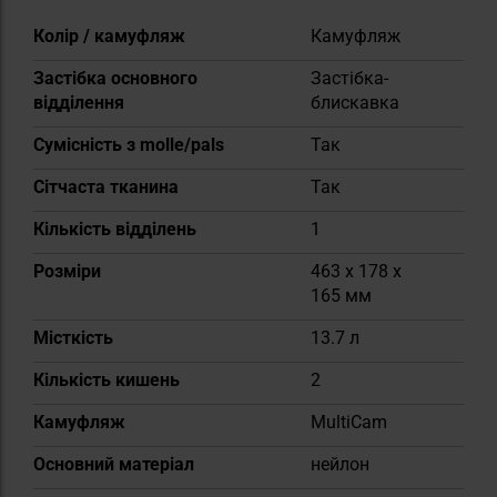
Докладніше
Колір / камуфляж
Камуфляж
Застібка основного
Застібка-
відділення
блискавка
Сумісність з molle/pals
Так
Сітчаста тканина
Так
Кількість відділень
1
Розміри
463 x 178 x
165 мм
Місткість
13.7 л
Кількість кишень
2
Камуфляж
MultiCam
Основний матеріал
нейлон