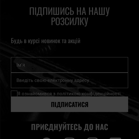
ПІДПИШИСЬ НА НАШУ
РОЗСИЛКУ
Будь в курсі новинок та акцій
Ім'я
Підпишіться
на
нашу
Я ознайомився з
політикою конфіденційності
розсилку
новин:
ПІДПИСАТИСЯ
ПРИЄДНУЙТЕСЬ ДО НАС