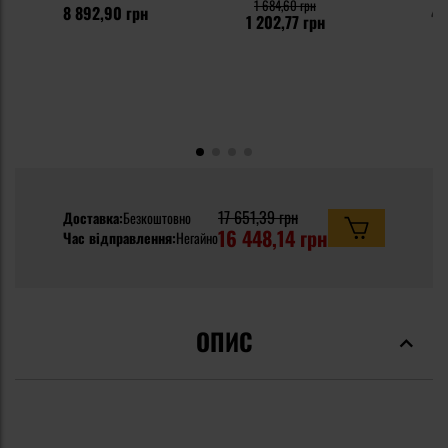
1 684,60 грн
8 892,90 грн
48
1 202,77 грн
17 651,39 грн
Доставка:
Безкоштовно
16 448,14 грн
Час відправлення:
Негайно
ОПИС