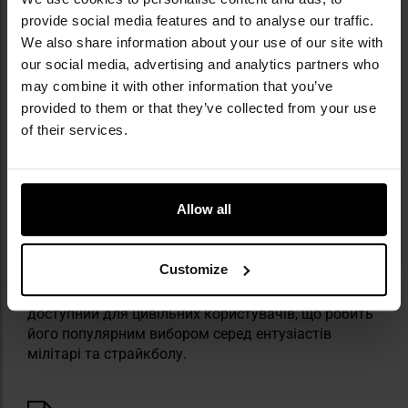
що утворюють градієнтні переходи між відтінками
provide social media features and to analyse our traffic.
зеленого, коричневого та бежевого. Завдяки
We also share information about your use of our site with
цьому він динамічно пристосовується до фону,
our social media, advertising and analytics partners who
приймаючи відтінки зеленого в лісових районах
may combine it with other information that you’ve
або коричневого і бежевого в пустельних районах -
provided to them or that they’ve collected from your use
в середовищі Центральної та Східної Європи він
of their services.
особливо добре працює в осінній період і серед
сухої рослинності.
MultiCam
отримав визнання у
всьому світі і використовується численними
збройними силами та спеціальними підрозділами.
Allow all
У 2010 році камуфляж був офіційно прийнятий
американськими збройними силами як зразок
камуфляжу для солдатів, що дислокуються в
Customize
Афганістані, замінивши попередній Universal
Camouflage Pattern (UCP). Цей зразок також
доступний для цивільних користувачів, що робить
його популярним вибором серед ентузіастів
мілітарі та страйкболу.