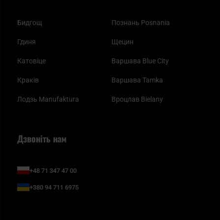
Бидгощ
Познань Posnania
Гдиня
Щецин
Катовіце
Варшава Blue City
Краків
Варшава Tamka
Лодзь Manufaktura
Вроцлав Bielany
Дзвоніть нам
+48 71 347 47 00
+380 94 711 6975