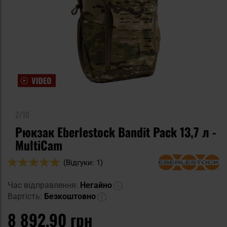
2/10
Рюкзак Eberlestock Bandit Pack 13,7 л -
MultiCam
Оцінка:
(Відгуки: 1)
100
100
% of
Час відправлення:
Негайно
Вартість:
Безкоштовно
8 892,90 грн