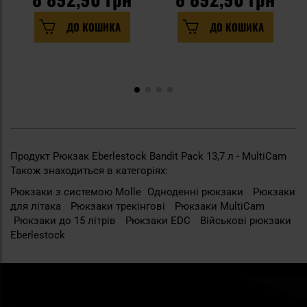
ДО КОШИКА
ДО КОШИКА
Продукт Рюкзак Eberlestock Bandit Pack 13,7 л - MultiCam
Також знаходиться в категоріях:
Рюкзаки з системою Molle
Одноденні рюкзаки
Рюкзаки
для літака
Рюкзаки трекінгові
Рюкзаки MultiCam
Рюкзаки до 15 літрів
Рюкзаки EDC
Військові рюкзаки
Eberlestock