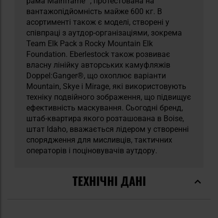
рама Mainframe™, протестована на
вантажопідйомність майже 600 кг. В
асортименті також є моделі, створені у
співпраці з аутдор-організаціями, зокрема
Team Elk Pack з Rocky Mountain Elk
Foundation. Eberlestock також розвиває
власну лінійку авторських камуфляжів
Doppel:Ganger®, що охоплює варіанти
Mountain, Skye і Mirage, які використовують
техніку подвійного зображення, що підвищує
ефективність маскування. Сьогодні бренд,
штаб-квартира якого розташована в Boise,
штат Idaho, вважається лідером у створенні
спорядження для мисливців, тактичних
операторів і поціновувачів аутдору.
ТЕХНІЧНІ ДАНІ