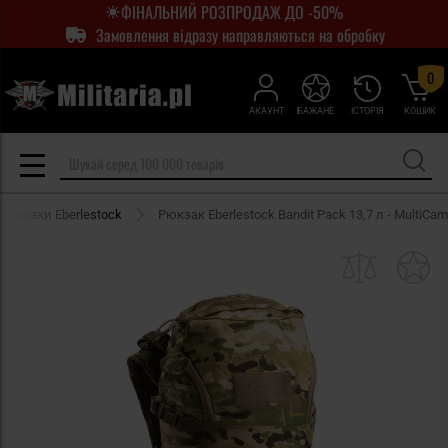
ФІНАЛЬНИЙ РОЗПРОДАЖ ДО -50%
Замовлення відразу направляються на обробку
0
АКАУНТ
БАЖАНЕ
ІСТОРІЯ
КОШИК
Рюкзаки Eberlestock
Рюкзак Eberlestock Bandit Pack 13,7 л - MultiCam