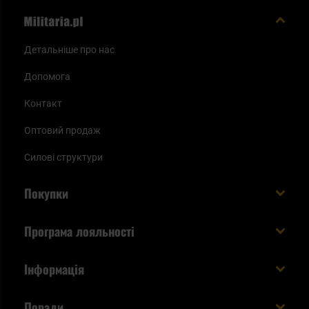
Детальніше про нас
Допомога
Контакт
Оптовий продаж
Силові структури
Покупки
Доставляємо в Україну!
Програма лояльності
Вартість і час доставки
Що ви отримуєте з акаунтом KSK
Інформація
Способи оплати
Як використати бали KSK
Умови та правила
Статус замовлення
Поради