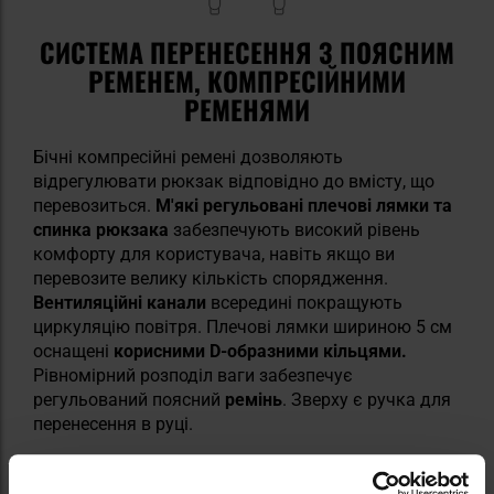
СИСТЕМА ПЕРЕНЕСЕННЯ З ПОЯСНИМ
РЕМЕНЕМ, КОМПРЕСІЙНИМИ
РЕМЕНЯМИ
Бічні компресійні ремені дозволяють
відрегулювати рюкзак відповідно до вмісту, що
перевозиться.
М'які регульовані плечові лямки та
спинка рюкзака
забезпечують високий рівень
комфорту для користувача, навіть якщо ви
перевозите велику кількість спорядження.
Вентиляційні канали
всередині покращують
циркуляцію повітря. Плечові лямки шириною 5 см
оснащені
корисними D-образними кільцями.
Рівномірний розподіл ваги забезпечує
регульований поясний
ремінь
. Зверху є ручка для
перенесення в руці.