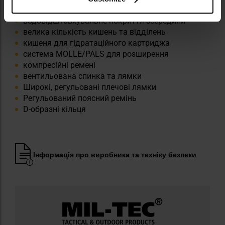
розміри: 420 x 200 x 250 мм
водовідштовхувальне покриття зсередини
велика кількість кишень та відділень
кишеня для гідратаційного картриджа
система MOLLE/PALS для розширення
компресійні ремені
вентильована спинка та лямки
Широкі, регульовані плечові лямки
Регульований поясний ремінь
D-образні кільця
Інформація про виробника та техніку безпеки