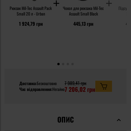
Рюкзак Mil-Tec Assault Pack
Чохол для рюкзака Mil-Tec
Підсумо
Small 20 л - Urban
Assault Small Black
Sma
1 924,79 грн
445,13 грн
48
7 989,41 грн
Доставка:
Безкоштовно
7 206,02 грн
Час відправлення:
Негайно
ОПИС