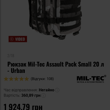
2/18
Рюкзак Mil-Tec Assault Pack Small 20 л
- Urban
Оцінка:
(Відгуки: 108)
98
100
% of
Час відправлення:
Негайно
Вартість:
360,89 грн
1 924,79 грн