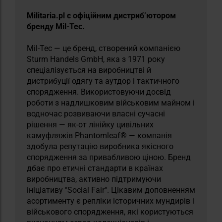
Militaria.pl є офіційним дистриб’ютором
бренду Mil-Tec.
Mil-Tec — це бренд, створений компанією
Sturm Handels GmbH, яка з 1971 року
спеціалізується на виробництві й
дистрибуції одягу та аутдор і тактичного
спорядження. Використовуючи досвід
роботи з надлишковим військовим майном і
водночас розвиваючи власні сучасні
рішення — як-от лінійку цивільних
камуфляжів Phantomleaf® — компанія
здобула репутацію виробника якісного
спорядження за привабливою ціною. Бренд
дбає про етичні стандарти в країнах
виробництва, активно підтримуючи
ініціативу "Social Fair". Цікавим доповненням
асортименту є репліки історичних мундирів і
військового спорядження, які користуються