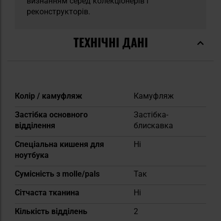
визнанням серед колекціонерів і
реконструкторів.
ТЕХНІЧНІ ДАНІ
Докладніше
Колір / камуфляж
Камуфляж
Застібка основного
Застібка-
відділення
блискавка
Спеціальна кишеня для
Ні
ноутбука
Сумісність з molle/pals
Так
Сітчаста тканина
Ні
Кількість відділень
2