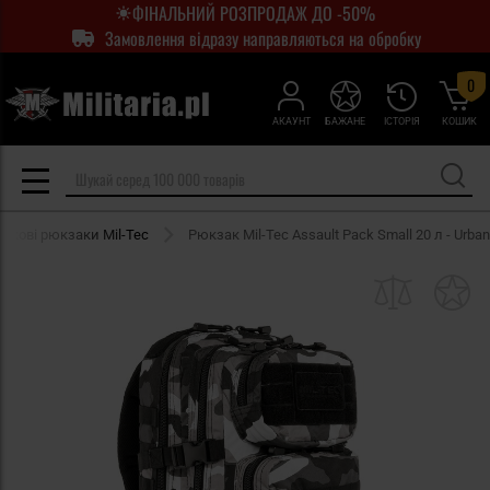
ФІНАЛЬНИЙ РОЗПРОДАЖ ДО -50%
Замовлення відразу направляються на обробку
0
АКАУНТ
БАЖАНЕ
ІСТОРІЯ
КОШИК
ськові рюкзаки Mil-Tec
Рюкзак Mil-Tec Assault Pack Small 20 л - Urban