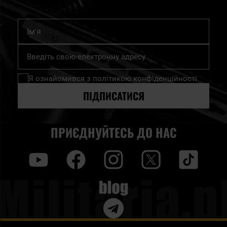
Ім'я
Підпишіться
на
нашу
Я ознайомився з
політикою конфіденційності
розсилку
новин:
ПІДПИСАТИСЯ
ПРИЄДНУЙТЕСЬ ДО НАС
y
f
i
t
tt
Blog