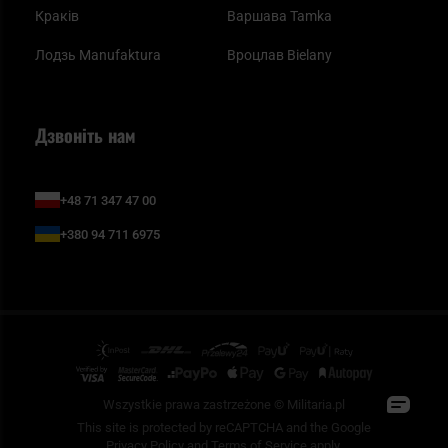
Краків
Варшава Tamka
Лодзь Manufaktura
Вроцлав Bielany
Дзвоніть нам
+48 71 347 47 00
+380 94 711 6975
Wszystkie prawa zastrzeżone © Militaria.pl
This site is protected by reCAPTCHA and the Google
Privacy Policy
and
Terms of Service
apply.