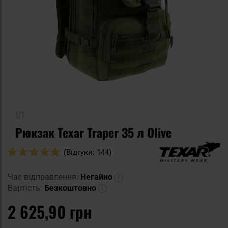
1/7
Рюкзак Texar Traper 35 л Olive
Оцінка:
(Відгуки: 144)
96
100
% of
Час відправлення:
Негайно
Вартість:
Безкоштовно
2 625,90 грн