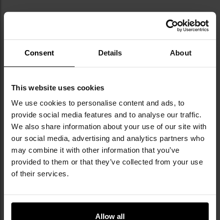
Consent
Details
About
КОМПЕНСАЦІЙНІ ПЛАНКИ
This website uses cookies
Пристосувати зовнішній розмір рюкзака до
We use cookies to personalise content and ads, to
кількості спорядження, що в ньому переноситься,
provide social media features and to analyse our traffic.
можна завдяки
компенсаційним ременям
- по два
We also share information about your use of our site with
на кожній з двох сторін.
our social media, advertising and analytics partners who
may combine it with other information that you’ve
Вкоротивши ремені, рюкзак можна сплющити,
provided to them or that they’ve collected from your use
наприклад, коли основне відділення порожнє, а
of their services.
менші кишені заповнені. Це зберігає стійкість
рюкзака та його привабливий зовнішній вигляд.
Allow all