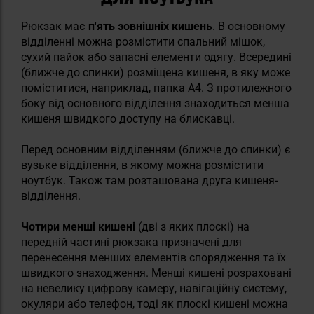
Рюкзак має
п'ять зовнішніх кишень
. В основному
відділенні можна розмістити спальний мішок,
cухий пайок або запасні елементи одягу. Всередині
(ближче до спинки) розміщена кишеня, в яку може
поміститися, наприклад, папка А4. З протилежного
боку від основного відділення знаходиться менша
кишеня швидкого доступу на блискавці.
Перед основним відділенням (ближче до спинки) є
вузьке відділення, в якому можна розмістити
ноутбук. Також там розташована друга кишеня-
відділення.
Чотири менші кишені
(дві з яких плоскі) на
передній частині рюкзака призначені для
перенесення менших елементів спорядження та їх
швидкого знаходження. Менші кишені розраховані
на невелику цифрову камеру, навігаційну систему,
окуляри або телефон, тоді як плоскі кишені можна