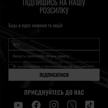
ПІДПИШИСЬ НА НАШУ
РОЗСИЛКУ
Будь в курсі новинок та акцій
Ім'я
Підпишіться
на
нашу
Я ознайомився з
політикою конфіденційності
розсилку
новин:
ПІДПИСАТИСЯ
ПРИЄДНУЙТЕСЬ ДО НАС
y
f
i
t
tt