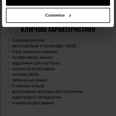
Customize
КЛЮЧОВІ ХАРАКТЕРИСТИКИ
3-денний рюкзак
виготовлений з поліестеру 1000D
п'ять зовнішніх кишень
чотири менші кишені
відділення для ноутбука
кишені на блискавках
система Molle
липучка на панелі
D-образні кільця
регульована мотузка для кріплення
додаткового обладнання
компенсаційні ремені