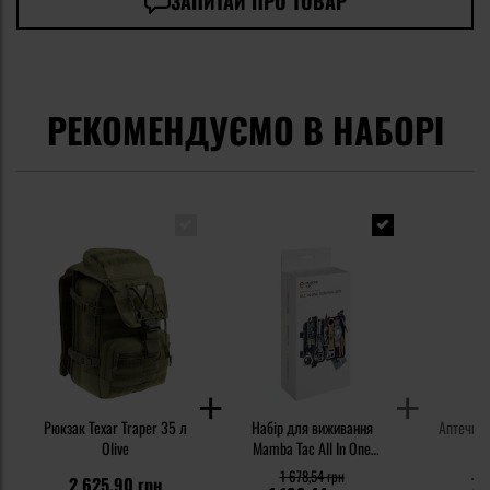
ЗАПИТАЙ ПРО ТОВАР
РЕКОМЕНДУЄМО В НАБОРІ
Рюкзак Texar Traper 35 л
Набір для виживання
Аптечка 
Olive
Mamba Tac All In One
О
Survival Box
1 678,54 грн
2 625,90 грн
75