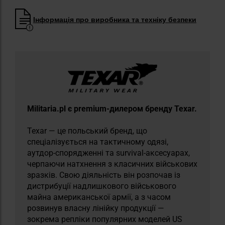
Інформація про виробника та техніку безпеки
Militaria.pl є premium-дилером бренду Texar.
Texar — це польський бренд, що
спеціалізується на тактичному одязі,
аутдор-спорядженні та survival-аксесуарах,
черпаючи натхнення з класичних військових
зразків. Свою діяльність він розпочав із
дистрибуції надлишкового військового
майна американської армії, а з часом
розвинув власну лінійку продукції —
зокрема репліки популярних моделей US