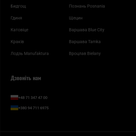
Бидгощ
Познань Posnania
Гдиня
Щецин
Катовіце
Варшава Blue City
Краків
Варшава Tamka
Лодзь Manufaktura
Вроцлав Bielany
Дзвоніть нам
+48 71 347 47 00
+380 94 711 6975