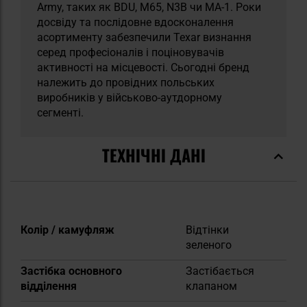
Army, таких як BDU, M65, N3B чи MA-1. Роки
досвіду та послідовне вдосконалення
асортименту забезпечили Texar визнання
серед професіоналів і поціновувачів
активності на місцевості. Сьогодні бренд
належить до провідних польських
виробників у військово-аутдорному
сегменті.
ТЕХНІЧНІ ДАНІ
Докладніше
Колір / камуфляж
Відтінки
зеленого
Застібка основного
Застібається
відділення
клапаном