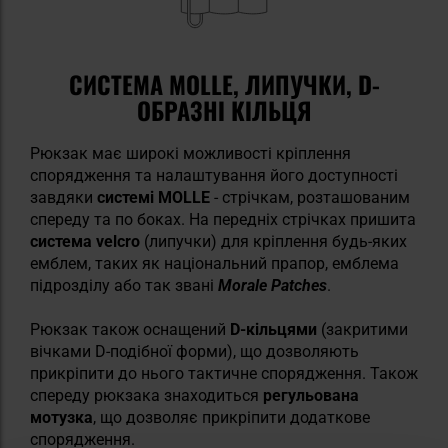
СИСТЕМА MOLLE, ЛИПУЧКИ, D-
ОБРАЗНІ КІЛЬЦЯ
Рюкзак має широкі можливості кріплення
спорядження та налаштування його доступності
завдяки
системі MOLLE
- стрічкам, розташованим
спереду та по боках. На передніх стрічках пришита
система velcro
(липучки) для кріплення будь-яких
емблем, таких як національний прапор, емблема
підрозділу або так звані
Morale Patches
.
Рюкзак також оснащений
D-кільцями
(закритими
вічками D-подібної форми), що дозволяють
прикріпити до нього тактичне спорядження. Також
спереду рюкзака знаходиться
регульована
мотузка
, що дозволяє прикріпити додаткове
спорядження.