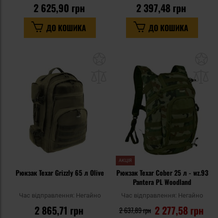
2 625,90 грн
2 397,48 грн
ДО КОШИКА
ДО КОШИКА
Додати
До
до
д
списку
сп
уподобань
уп
АКЦІЯ
Рюкзак Texar Grizzly 65 л Olive
Рюкзак Texar Cober 25 л - wz.93
Pantera PL Woodland
Час відправлення:
Негайно
Час відправлення:
Негайно
2 865,71 грн
2 277,58 грн
2 637,89 грн