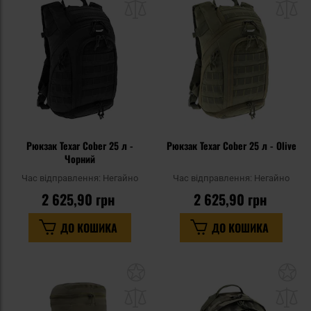
списку
сп
уподобань
уп
Рюкзак Texar Cober 25 л -
Рюкзак Texar Cober 25 л - Olive
Чорний
Час відправлення:
Негайно
Час відправлення:
Негайно
2 625,90 грн
2 625,90 грн
ДО КОШИКА
ДО КОШИКА
Додати
До
до
д
списку
сп