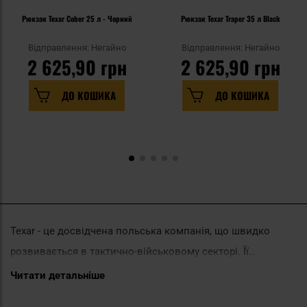
Рюкзак Texar Cober 25 л - Чорний
Рюкзак Texar Traper 35 л Black
Відправлення: Негайно
Відправлення: Негайно
2 625,90 грн
2 625,90 грн
ДО КОШИКА
ДО КОШИКА
Texar - це досвідчена польська компанія, що швидко
розвивається в тактично-військовому секторі. Її
пропозиція включає різні види спорядження, в тому
Читати детальніше
числі одяг, військове взуття та високоякісні рюкзаки.