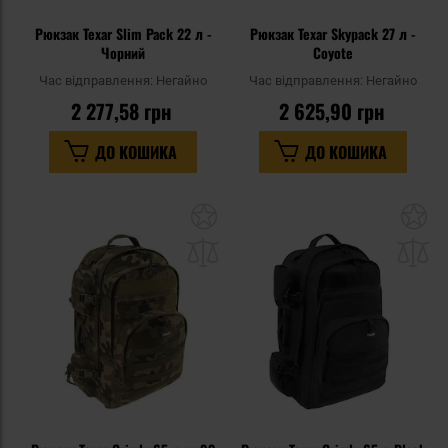
Рюкзак Texar Slim Pack 22 л -
Рюкзак Texar Skypack 27 л -
Чорний
Coyote
Час відправлення:
Негайно
Час відправлення:
Негайно
2 277,58 грн
2 625,90 грн
ДО КОШИКА
ДО КОШИКА
Додати
До
до
д
списку
сп
уподобань
уп