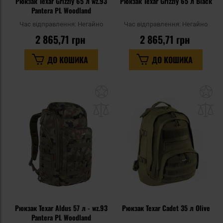
Рюкзак Texar Grizzly 65 л wz.93
Рюкзак Texar Grizzly 65 л Black
Pantera PL Woodland
Час відправлення:
Негайно
Час відправлення:
Негайно
2 865,71 грн
2 865,71 грн
ДО КОШИКА
ДО КОШИКА
Додати
До
до
д
списку
сп
уподобань
уп
Рюкзак Texar Aldus 57 л - wz.93
Рюкзак Texar Cadet 35 л Olive
Pantera PL Woodland