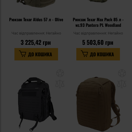
Рюкзак Texar Aldus 57 л - Olive
Рюкзак Texar Max Pack 85 л -
wz.93 Pantera PL Woodland
Час відправлення:
Негайно
Час відправлення:
Негайно
3 225,42 грн
5 503,60 грн
ДО КОШИКА
ДО КОШИКА
Додати
До
до
д
списку
сп
уподобань
уп