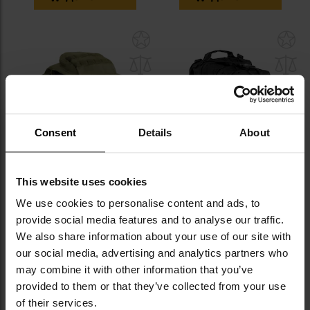
Додати
До
до
д
списку
сп
уподобань
уп
Consent
Details
About
This website uses cookies
ЗАКІНЧЕННЯ ТОВАРУ
Рюкзак Texar Traper 35 л Olive
Рюкзак Texar Assault 25 л Black
We use cookies to personalise content and ads, to
provide social media features and to analyse our traffic.
Час відправлення:
Негайно
Час відправлення:
Негайно
We also share information about your use of our site with
2 625,90 грн
2 037,77 грн
our social media, advertising and analytics partners who
may combine it with other information that you’ve
Рекомендована ціна
виробника
2 157,67 грн
provided to them or that they’ve collected from your use
of their services.