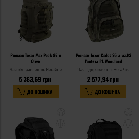
уподобань
уп
Рюкзак Texar Max Pack 85 л
Рюкзак Texar Cadet 35 л wz.93
Olive
Pantera PL Woodland
Час відправлення:
Негайно
Час відправлення:
Негайно
5 383,69 грн
2 577,94 грн
ДО КОШИКА
ДО КОШИКА
Додати
До
до
д
списку
сп
уподобань
уп