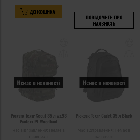
ДО КОШИКА
ПОВІДОМИТИ ПРО
НАЯВНІСТЬ
Додати
До
до
д
списку
сп
уподобань
уп
Немає в наявності
Немає в наявності
Рюкзак Texar Scout 35 л wz.93
Рюкзак Texar Cadet 35 л Black
Pantera PL Woodland
Час відправлення:
Немає в
Час відправлення:
Немає в
наявності
наявності