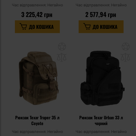
Час відправлення:
Негайно
Час відправлення:
Негайно
3 225,42 грн
2 577,94 грн
ДО КОШИКА
ДО КОШИКА
Додати
До
до
д
списку
сп
уподобань
уп
Рюкзак Texar Traper 35 л
Рюкзак Texar Urban 33 л
Coyote
чорний
Час відправлення:
Негайно
Час відправлення:
Негайно