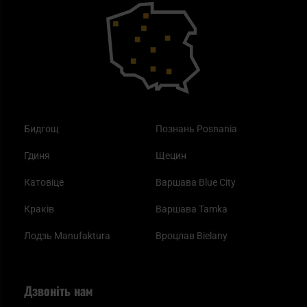
Outdoor
Як працює маска від смогу?
Купони на знижку
Одяг
Найкращі спальні мішки на осінь
Бидгощ
Познань Posnania
Гдиня
Щецин
Катовіце
Варшава Blue City
Краків
Варшава Tamka
Лодзь Manufaktura
Вроцлав Bielany
Дзвоніть нам