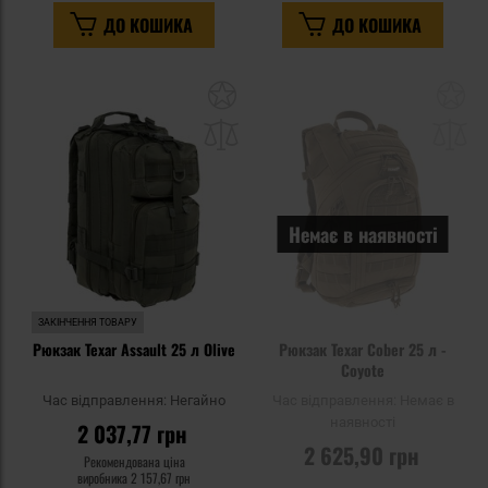
ДО КОШИКА
ДО КОШИКА
Додати
До
до
д
списку
сп
уподобань
уп
Немає в наявності
ЗАКІНЧЕННЯ ТОВАРУ
Рюкзак Texar Assault 25 л Olive
Рюкзак Texar Cober 25 л -
Coyote
Час відправлення:
Негайно
Час відправлення:
Немає в
наявності
2 037,77 грн
2 625,90 грн
Рекомендована ціна
виробника
2 157,67 грн