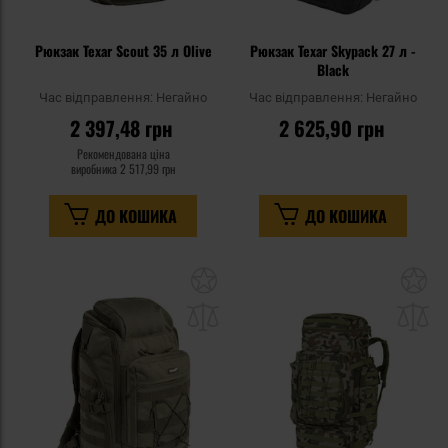
Рюкзак Texar Scout 35 л Olive
Рюкзак Texar Skypack 27 л -
Black
Час відправлення:
Негайно
Час відправлення:
Негайно
2 397,48 грн
2 625,90 грн
Рекомендована ціна
виробника
2 517,99 грн
ДО КОШИКА
ДО КОШИКА
Додати
До
до
д
списку
сп
уподобань
уп