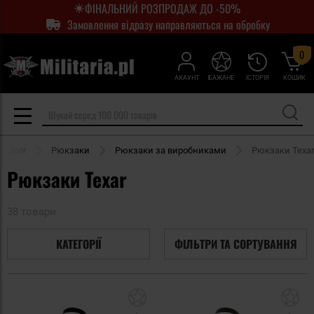
ФІНАЛЬНИЙ РОЗПРОДАЖ ДО -50%
Замовлення відразу направляються на обробку
0
АКАУНТ
БАЖАНЕ
ІСТОРІЯ
КОШИК
utdoor
Рюкзаки
Рюкзаки за виробниками
Рюкзаки Texar
Рюкзаки Texar
38 товари
КАТЕГОРІЇ
ФІЛЬТРИ ТА СОРТУВАННЯ
Додати
До
до
д