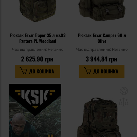
Рюкзак Texar Traper 35 л wz.93
Рюкзак Texar Camper 60 л
Pantera PL Woodland
Olive
Час відправлення:
Негайно
Час відправлення:
Негайно
2 625,90 грн
3 944,84 грн
ДО КОШИКА
ДО КОШИКА
До
до
спи
уп