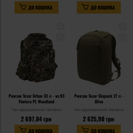
ДО КОШИКА
ДО КОШИКА
Додати
До
до
д
списку
сп
уподобань
уп
Рюкзак Texar Urban 33 л - wz.93
Рюкзак Texar Skypack 27 л -
Pantera PL Woodland
Olive
Час відправлення:
Негайно
Час відправлення:
Негайно
2 697,84 грн
2 625,90 грн
ДО КОШИКА
ДО КОШИКА