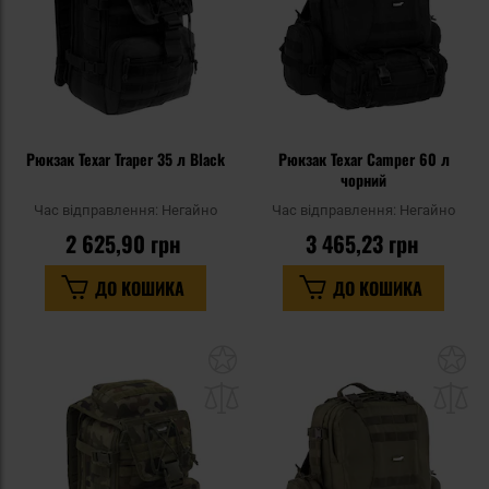
Рюкзак Texar Traper 35 л Black
Рюкзак Texar Camper 60 л
чорний
Час відправлення:
Негайно
Час відправлення:
Негайно
2 625,90 грн
3 465,23 грн
ДО КОШИКА
ДО КОШИКА
Додати
До
до
д
списку
сп
уподобань
уп