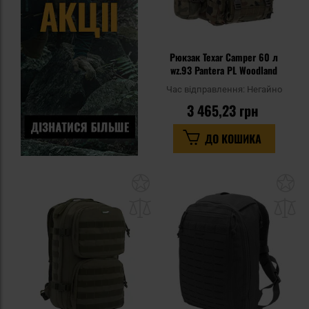
Рюкзак Texar Camper 60 л
wz.93 Pantera PL Woodland
Час відправлення:
Негайно
3 465,23 грн
ДО КОШИКА
Додати
До
до
д
списку
сп
уподобань
уп