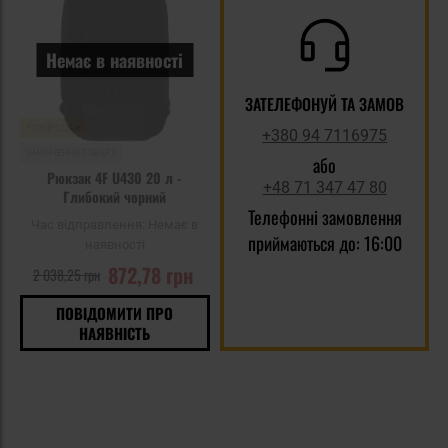
уподобань
Немає в наявності
ЗАТЕЛЕФОНУЙ ТА ЗАМОВ
РОЗПРОДАЖ
+380 94 7116975
ЗАКІНЧЕННЯ ТОВАРУ
або
Рюкзак 4F U430 20 л -
+48 71 347 47 80
Глибокий чорний
Телефонні замовлення
Час відправлення:
Немає в
приймаються до: 16:00
наявності
872,78 грн
2 038,25 грн
ПОВІДОМИТИ ПРО
НАЯВНІСТЬ