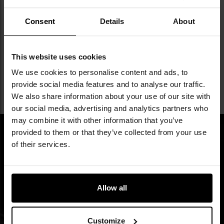
Міцна конструкція та невелика вага рюкзаків 4F робить їх
Consent
Details
About
ідеальними міськими рюкзаками для повсякденного
використання. Містке основне відділення в поєднанні з
Читати детальніше
This website uses cookies
розумно розташованими бічними кишенями дозволить
We use cookies to personalise content and ads, to
вам зручно носити всі необхідні дрібниці. З іншого боку,
provide social media features and to analyse our traffic.
сучасна система перенесення та система вентиляції
We also share information about your use of our site with
our social media, advertising and analytics partners who
спини забезпечать комфорт навіть після довгих годин
may combine it with other information that you’ve
використання. Ознайомтеся з широким і різноманітним
provided to them or that they’ve collected from your use
вибором функціональних рюкзаків 4F в магазині
of their services.
Militaria.pl! Міські рюкзаки 4F - це універсальні вироби, які
ПІДПИШИСЬ НА НАШУ
ідеально підходять для повсякденних ситуацій, таких як
РОЗСИЛКУ
поїздка на роботу або навчання, одноденна поїздка або
Allow all
відпочинок на вихідних. Ви можете вмістити всі необхідні
Будь в курсі новинок та акцій
аксесуари та дрібні предмети, а завдяки численним
Customize