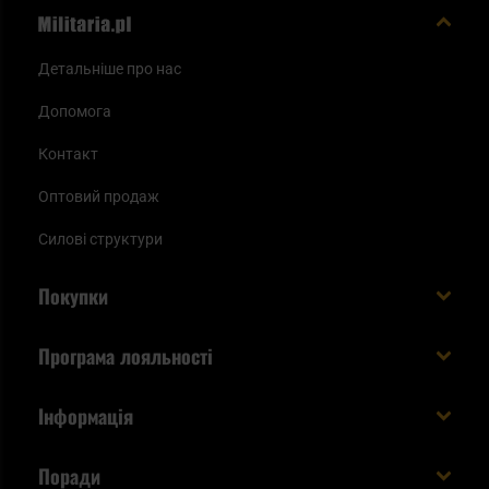
Детальніше про нас
Допомога
Контакт
Оптовий продаж
Силові структури
Покупки
Доставляємо в Україну!
Програма лояльності
Вартість і час доставки
Що ви отримуєте з акаунтом KSK
Інформація
Способи оплати
Як використати бали KSK
Умови та правила
Статус замовлення
Поради
Увійдіть в систему