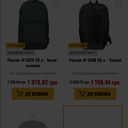
списку
сп
уподобань
уп
РОЗПРОДАЖ
РОЗПРОДАЖ
ЗАКІНЧЕННЯ ТОВАРУ
ЗАКІНЧЕННЯ ТОВАРУ
Рюкзак 4F U279 20 л - Темно-
Рюкзак 4F U280 20 л - Чорний
зелений
Час відправлення:
Негайно
Час відправлення:
Негайно
1 079,02 грн
1 198,44 грн
1 798,44 грн
2 038,25 грн
ДО КОШИКА
ДО КОШИКА
Додати
до
списку