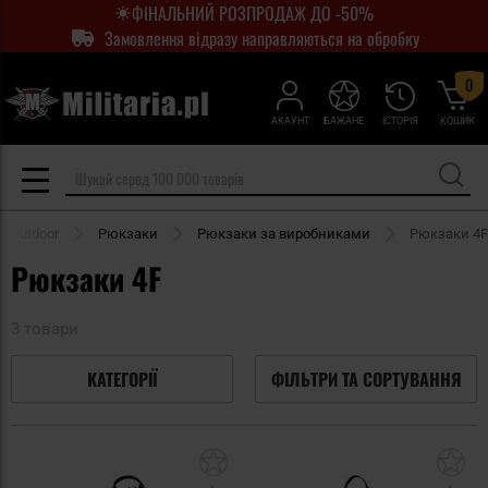
ФІНАЛЬНИЙ РОЗПРОДАЖ ДО -50%
Замовлення відразу направляються на обробку
0
АКАУНТ
БАЖАНЕ
ІСТОРІЯ
КОШИК
Outdoor
Рюкзаки
Рюкзаки за виробниками
Рюкзаки 4F
Рюкзаки 4F
3 товари
КАТЕГОРІЇ
ФІЛЬТРИ ТА СОРТУВАННЯ
Додати
До
до
д