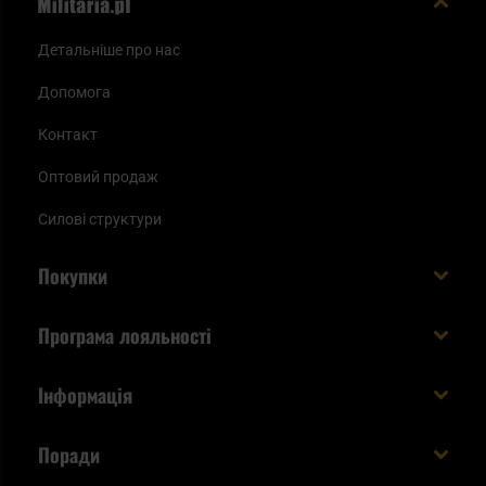
Детальніше про нас
Допомога
Контакт
Оптовий продаж
Силові структури
Покупки
Доставляємо в Україну!
Програма лояльності
Вартість і час доставки
Що ви отримуєте з акаунтом KSK
Інформація
Способи оплати
Як використати бали KSK
Умови та правила
Статус замовлення
Поради
Увійдіть в систему
Cookies