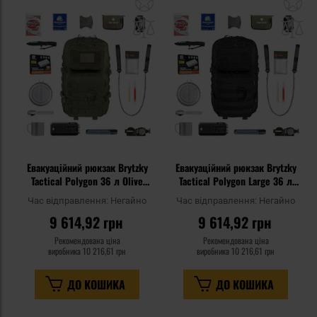
Додати
До
до
д
списку
сп
уподобань
уп
Евакуаційний рюкзак Brytzky
Евакуаційний рюкзак Brytzky
Tactical Polygon 36 л Olive
Tactical Polygon Large 36 л
Large - зі спорядженням
Black Large - зі спорядженням
Час відправлення:
Негайно
Час відправлення:
Негайно
9 614,92 грн
9 614,92 грн
Рекомендована ціна
Рекомендована ціна
виробника
10 216,61 грн
виробника
10 216,61 грн
ДО КОШИКА
ДО КОШИКА