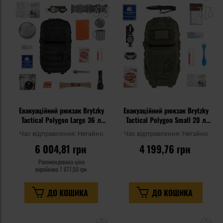
до
д
списку
сп
уподобань
уп
Евакуаційний рюкзак Brytzky
Евакуаційний рюкзак Brytzky
Tactical Polygon Large 36 л
Tactical Polygon Small 20 л
Black V3 - зі спорядженням
Olive - зі спорядженням
Час відправлення:
Негайно
Час відправлення:
Негайно
6 004,81 грн
4 199,76 грн
Рекомендована ціна
виробника
7 677,50 грн
ДО КОШИКА
ДО КОШИКА