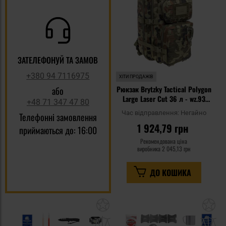
уп
ЗАТЕЛЕФОНУЙ ТА ЗАМОВ
+380 94 7116975
ХІТИ ПРОДАЖІВ
Рюкзак Brytzky Tactical Polygon
або
Large Laser Cut 36 л - wz.93
+48 71 347 47 80
Pantera PL Woodland
Час відправлення:
Негайно
Телефонні замовлення
1 924,79 грн
приймаються до: 16:00
Рекомендована ціна
виробника
2 045,13 грн
ДО КОШИКА
Додати
До
до
д
списку
сп