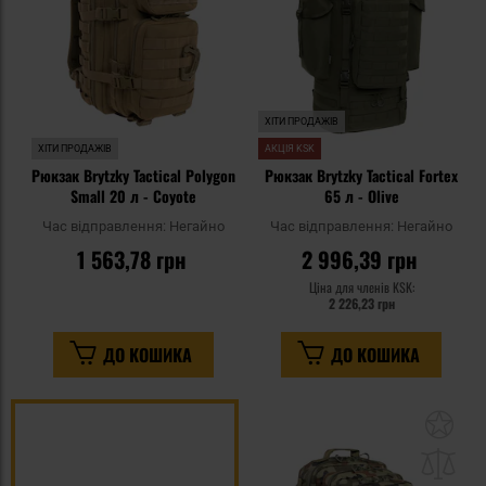
ХІТИ ПРОДАЖІВ
ХІТИ ПРОДАЖІВ
АКЦІЯ KSK
Рюкзак Brytzky Tactical Polygon
Рюкзак Brytzky Tactical Fortex
Small 20 л - Coyote
65 л - Olive
Час відправлення:
Негайно
Час відправлення:
Негайно
1 563,78 грн
2 996,39 грн
Ціна для членів KSK:
2 226,23 грн
ДО КОШИКА
ДО КОШИКА
До
до
спи