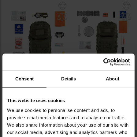
Додати
До
до
д
списку
сп
уподобань
уп
Евакуаційний рюкзак Brytzky
Евакуаційний рюкзак Brytzky
Consent
Details
About
Tactical Polygon Small 20 л
Tactical Polygon Large 36 л
Olive V2 - зі спорядженням
Olive V2 - зі спорядженням
Час відправлення:
Негайно
Час відправлення:
Негайно
4 199,76 грн
8 411,55 грн
This website uses cookies
Рекомендована ціна
We use cookies to personalise content and ads, to
виробника
9 566,79 грн
provide social media features and to analyse our traffic.
We also share information about your use of our site with
ДО КОШИКА
ДО КОШИКА
our social media, advertising and analytics partners who