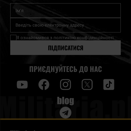
Ім'я
Підпишіться
на
нашу
Я ознайомився з
політикою конфіденційності
розсилку
новин:
ПІДПИСАТИСЯ
ПРИЄДНУЙТЕСЬ ДО НАС
y
f
i
t
tt
Blog