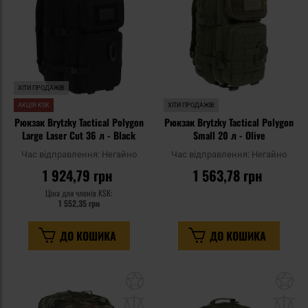
уподобань
уп
ХІТИ ПРОДАЖІВ
АКЦІЯ KSK
ХІТИ ПРОДАЖІВ
Рюкзак Brytzky Tactical Polygon
Рюкзак Brytzky Tactical Polygon
Large Laser Cut 36 л - Black
Small 20 л - Olive
Час відправлення:
Негайно
Час відправлення:
Негайно
1 924,79 грн
1 563,78 грн
Ціна для членів KSK:
1 552,35 грн
ДО КОШИКА
ДО КОШИКА
Додати
До
до
д