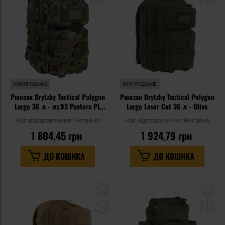
списку
сп
уподобань
уп
ХІТИ ПРОДАЖІВ
ХІТИ ПРОДАЖІВ
Рюкзак Brytzky Tactical Polygon
Рюкзак Brytzky Tactical Polygon
Large 36 л - wz.93 Pantera PL
Large Laser Cut 36 л - Olive
Woodland
Час відправлення:
Негайно
Час відправлення:
Негайно
1 804,45 грн
1 924,79 грн
ДО КОШИКА
ДО КОШИКА
Додати
До
до
д
списку
сп
уподобань
уп