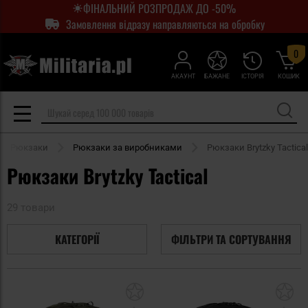
ФІНАЛЬНИЙ РОЗПРОДАЖ ДО -50%
Замовлення відразу направляються на обробку
0
АКАУНТ
БАЖАНЕ
ІСТОРІЯ
КОШИК
Рюкзаки
Рюкзаки за виробниками
Рюкзаки Brytzky Tactical
Рюкзаки Brytzky Tactical
29 товари
КАТЕГОРІЇ
ФІЛЬТРИ ТА СОРТУВАННЯ
Додати
До
до
д