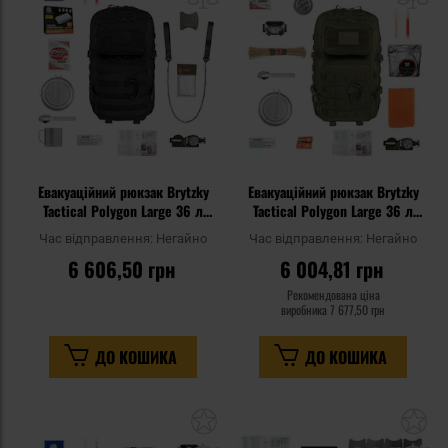
уподобань
уп
Евакуаційний рюкзак Brytzky
Евакуаційний рюкзак Brytzky
Tactical Polygon Large 36 л
Tactical Polygon Large 36 л
Black Medium - зі
Olive Medium V2 - зі
Час відправлення:
Негайно
Час відправлення:
Негайно
спорядженням
спорядженням
6 606,50 грн
6 004,81 грн
Рекомендована ціна
виробника
7 677,50 грн
ДО КОШИКА
ДО КОШИКА
Додати
До
до
д