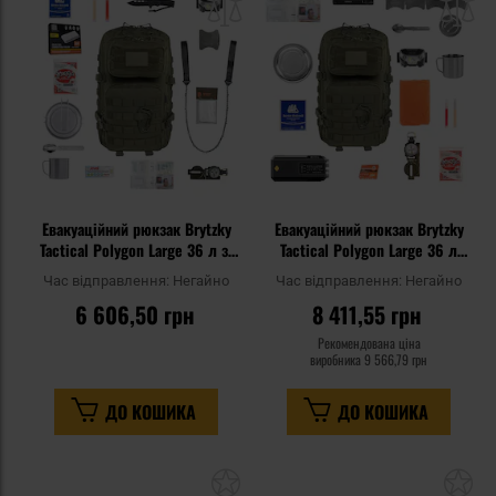
списку
сп
уподобань
уп
Евакуаційний рюкзак Brytzky
Евакуаційний рюкзак Brytzky
Tactical Polygon Large 36 л зі
Tactical Polygon Large 36 л
спорядженням - Olive
Olive Large V2 - зі
Час відправлення:
Негайно
Час відправлення:
Негайно
спорядженням
6 606,50 грн
8 411,55 грн
Рекомендована ціна
виробника
9 566,79 грн
ДО КОШИКА
ДО КОШИКА
Додати
До