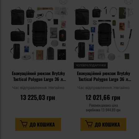
до
д
списку
сп
уподобань
уп
ЧОЛОВІЧІ ПОДАРУНКИ
Евакуаційний рюкзак Brytzky
Евакуаційний рюкзак Brytzky
Tactical Polygon Large 36 л
Tactical Polygon Large 36 л
Black V2 - зі спорядженням
Black - зі спорядженням
Час відправлення:
Негайно
Час відправлення:
Негайно
13 225,03 грн
12 021,66 грн
Рекомендована ціна
виробника
13 944,89 грн
ДО КОШИКА
ДО КОШИКА