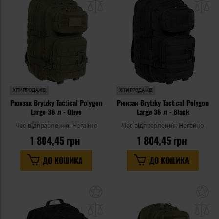
списку
сп
уподобань
уп
ХІТИ ПРОДАЖІВ
ХІТИ ПРОДАЖІВ
Рюкзак Brytzky Tactical Polygon
Рюкзак Brytzky Tactical Polygon
Large 36 л - Olive
Large 36 л - Black
Час відправлення:
Негайно
Час відправлення:
Негайно
1 804,45 грн
1 804,45 грн
ДО КОШИКА
ДО КОШИКА
Додати
До
до
д
списку
сп