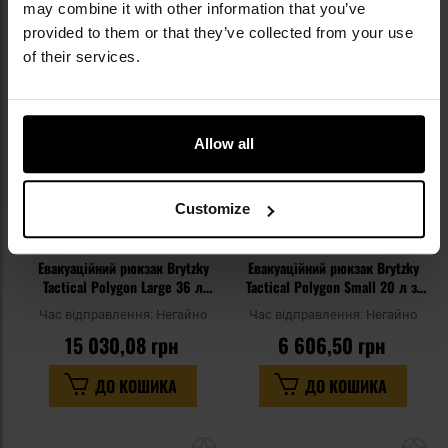
may combine it with other information that you’ve
Додати
До
provided to them or that they’ve collected from your use
до
д
of their services.
списку
сп
уподобань
уп
Allow all
Customize
Евакуаційний рюкзак Brytzky
Евакуаційний рюкзак Brytzky
Tactical Polygon Large 36 л
Tactical Polygon Small 20 л зі
Olive - зі спорядженням
спорядженням - Olive
Час відправлення:
Негайно
Час відправлення:
Негайно
15 030,08 грн
6 606,50 грн
ДО КОШИКА
ДО КОШИКА
Додати
До