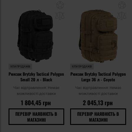
Додати
До
до
д
списку
сп
уподобань
уп
ХІТИ ПРОДАЖІВ
ХІТИ ПРОДАЖІВ
Рюкзак Brytzky Tactical Polygon
Рюкзак Brytzky Tactical Polygon
Small 20 л - Black
Large 36 л - Coyote
Час відправлення:
Немає
Час відправлення:
Немає
можливості доставки
можливості доставки
1 804,45 грн
2 045,13 грн
ПЕРЕВІР НАЯВНІСТЬ В
ПЕРЕВІР НАЯВНІСТЬ В
МАГАЗИНІ
МАГАЗИНІ