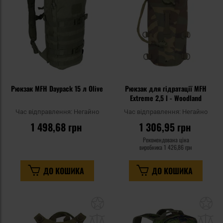
уподобань
уп
Рюкзак MFH Daypack 15 л Olive
Рюкзак для гідратації MFH
Extreme 2,5 l - Woodland
Час відправлення:
Негайно
Час відправлення:
Негайно
1 498,68 грн
1 306,95 грн
Рекомендована ціна
виробника
1 426,86 грн
ДО КОШИКА
ДО КОШИКА
Додати
До
до
д