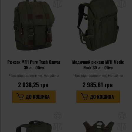
списку
сп
уподобань
уп
Рюкзак MFH Pure Trash Canvas
Медичний рюкзак MFH Medic
35 л - Olive
Pack 30 л - Olive
Час відправлення:
Негайно
Час відправлення:
Негайно
2 038,25 грн
2 985,61 грн
ДО КОШИКА
ДО КОШИКА
Додати
До
до
д
списку
сп