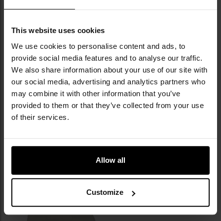
Немає в наявності
Немає в наявності
This website uses cookies
АКЦІЯ
We use cookies to personalise content and ads, to
ЗАКІНЧЕННЯ ТОВАРУ
ЗАКІНЧЕННЯ ТОВАРУ
Рюкзак MFH US Assault I Basic
Рюкзак MFH Recon II 25 л -
provide social media features and to analyse our traffic.
30 л - Coyote
Operation-Camo
We also share information about your use of our site with
Час відправлення:
Немає в
Час відправлення:
Немає в
our social media, advertising and analytics partners who
наявності
наявності
may combine it with other information that you’ve
1 558,63 грн
1 678,54 грн
2 397,96 грн
provided to them or that they’ve collected from your use
of their services.
Рекомендована ціна
виробника
1 918,35 грн
ПОВІДОМИТИ ПРО
ПОВІДОМИТИ ПРО
НАЯВНІСТЬ
НАЯВНІСТЬ
Allow all
Додати
Customize
до
списку
уподобань