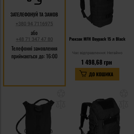
ЗАТЕЛЕФОНУЙ ТА ЗАМОВ
+380 94 7116975
або
Рюкзак MFH Daypack 15 л Black
+48 71 347 47 80
Телефонні замовлення
Час відправлення:
Негайно
приймаються до: 16:00
1 498,68 грн
ДО КОШИКА
Додати
До
до
д
списку
сп
уподобань
уп