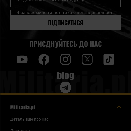
на
нашу
Я ознайомився з
політикою конфіденційності
розсилку
новин:
ПІДПИСАТИСЯ
ПРИЄДНУЙТЕСЬ ДО НАС
y
f
i
t
tt
Blog
Детальніше про нас
Допомога