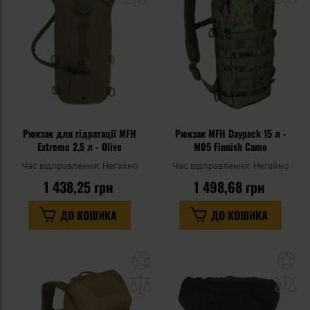
списку
сп
уподобань
уп
Рюкзак для гідратації MFH
Рюкзак MFH Daypack 15 л -
Extreme 2,5 л - Olive
M05 Finnish Camo
Час відправлення:
Негайно
Час відправлення:
Негайно
1 438,25 грн
1 498,68 грн
ДО КОШИКА
ДО КОШИКА
Додати
До
до
д
списку
сп
уподобань
уп