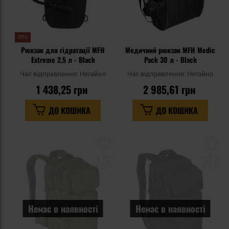
ЛІТО
Рюкзак для гідратації MFH
Медичний рюкзак MFH Medic
Extreme 2,5 л - Black
Pack 30 л - Black
Час відправлення:
Негайно
Час відправлення:
Негайно
1 438,25 грн
2 985,61 грн
ДО КОШИКА
ДО КОШИКА
Додати
До
до
д
списку
сп
уподобань
уп
Немає в наявності
Немає в наявності