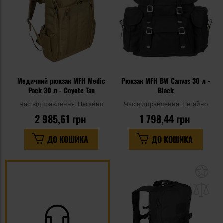
Медичний рюкзак MFH Medic
Рюкзак MFH BW Canvas 30 л -
Pack 30 л - Coyote Tan
Black
Час відправлення:
Негайно
Час відправлення:
Негайно
2 985,61 грн
1 798,44 грн
ДО КОШИКА
ДО КОШИКА
До
до
спи
уп