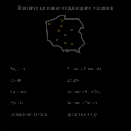
Завітайте до наших стаціонарних магазинів
Самозахист
Blackout - що це таке?
Повернення товару
Outdoor
Як працює маска від смогу?
Купони на знижку
Одяг
Найкращі спальні мішки на осінь
Бидгощ
Познань Posnania
Гдиня
Щецин
Катовіце
Варшава Blue City
Краків
Варшава Tamka
Лодзь Manufaktura
Вроцлав Bielany