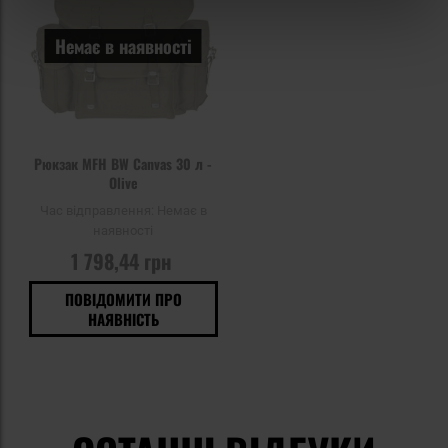
Немає в наявності
Рюкзак MFH BW Canvas 30 л -
Olive
Час відправлення:
Немає в
наявності
1 798,44 грн
ПОВІДОМИТИ ПРО
НАЯВНІСТЬ