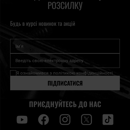
РОЗСИЛКУ
Будь в курсі новинок та акцій
Ім'я
Підпишіться
на
нашу
Я ознайомився з
політикою конфіденційності
розсилку
новин:
ПІДПИСАТИСЯ
ПРИЄДНУЙТЕСЬ ДО НАС
y
f
i
t
tt