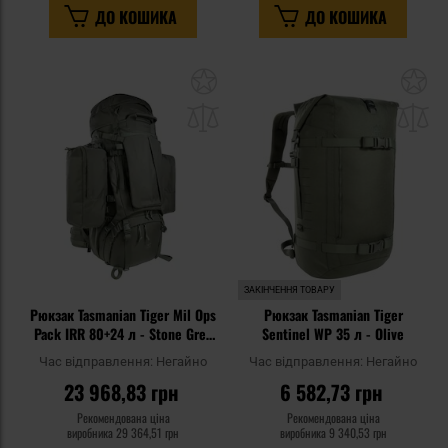
ДО КОШИКА
ДО КОШИКА
Додати
До
до
д
списку
сп
уподобань
уп
ЗАКІНЧЕННЯ ТОВАРУ
Рюкзак Tasmanian Tiger Mil Ops
Рюкзак Tasmanian Tiger
Pack IRR 80+24 л - Stone Grey
Sentinel WP 35 л - Olive
Olive
Час відправлення:
Негайно
Час відправлення:
Негайно
23 968,83 грн
6 582,73 грн
Рекомендована ціна
Рекомендована ціна
виробника
29 364,51 грн
виробника
9 340,53 грн