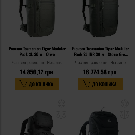
Рюкзак Tasmanian Tiger Modular
Рюкзак Tasmanian Tiger Modular
Pack SL 30 л - Olive
Pack SL IRR 30 л - Stone Grey
Olive
Час відправлення:
Негайно
Час відправлення:
Негайно
14 856,12 грн
16 774,58 грн
ДО КОШИКА
ДО КОШИКА
Додати
До
до
д
списку
сп
уподобань
уп