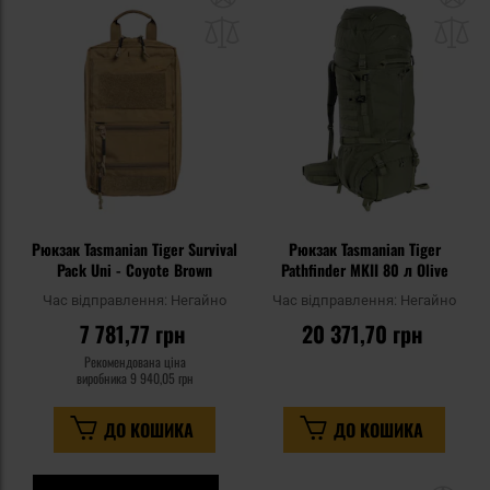
до
д
списку
сп
уподобань
уп
Рюкзак Tasmanian Tiger Survival
Рюкзак Tasmanian Tiger
Pack Uni - Coyote Brown
Pathfinder MKII 80 л Olive
Час відправлення:
Негайно
Час відправлення:
Негайно
7 781,77 грн
20 371,70 грн
Рекомендована ціна
виробника
9 940,05 грн
ДО КОШИКА
ДО КОШИКА