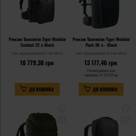
Рюкзак Tasmanian Tiger Modular
Рюкзак Tasmanian Tiger Modular
Combat 22 л Black
Pack 30 л - Black
Час відправлення:
Негайно
Час відправлення:
Негайно
10 779,38 грн
13 177,46 грн
Рекомендована ціна
виробника
14 376,50 грн
ДО КОШИКА
ДО КОШИКА
Додати
До
до
д
списку
сп
уподобань
уп