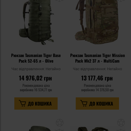
уподобань
уп
Рюкзак Tasmanian Tiger Base
Рюкзак Tasmanian Tiger Mission
Pack 52-65 л - Olive
Pack Mk2 37 л - MultiCam
Час відправлення:
Негайно
Час відправлення:
Негайно
14 976,02 грн
13 177,46 грн
Рекомендована ціна
Рекомендована ціна
виробника
16 534,77 грн
виробника
14 376,50 грн
ДО КОШИКА
ДО КОШИКА
Додати
До
до
д