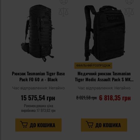
до
д
списку
сп
уподобань
уп
ФІНАЛЬНИЙ РОЗПРОДАЖ
Рюкзак Tasmanian Tiger Base
Медичний рюкзак Tasmanian
Pack FO 60 л - Black
Tiger Medic Assault Pack S MKII
6 л - Black
Час відправлення:
Негайно
Час відправлення:
Негайно
15 575,54 грн
6 818,35 грн
8 021,58 грн
Рекомендована ціна
виробника
17 973,62 грн
ДО КОШИКА
ДО КОШИКА