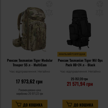
Додати
До
до
д
списку
сп
уподобань
уп
ФІНАЛЬНИЙ РОЗПРОДАЖ
Рюкзак Tasmanian Tiger Modular
Рюкзак Tasmanian Tiger Mil Ops
Trooper 55 л - MultiCam
Pack 80+24 л - Black
Час відправлення:
Негайно
Час відправлення:
Негайно
25 767,39 грн
17 973,62 грн
21 571,94 грн
Рекомендована ціна
виробника
20 971,22 грн
ДО КОШИКА
ДО КОШИКА