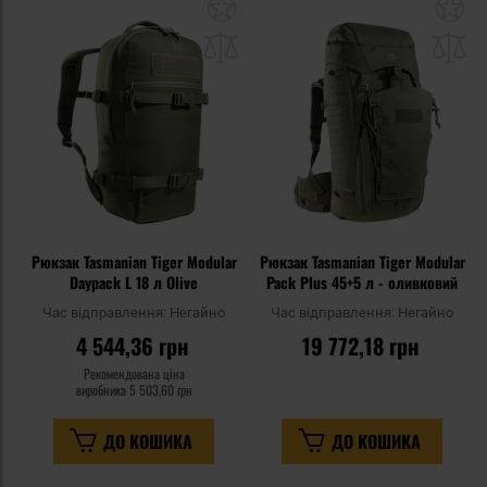
Додати
До
до
д
списку
сп
уподобань
уп
Рюкзак Tasmanian Tiger Modular
Рюкзак Tasmanian Tiger Modular
Daypack L 18 л Olive
Pack Plus 45+5 л - оливковий
Час відправлення:
Негайно
Час відправлення:
Негайно
4 544,36 грн
19 772,18 грн
Рекомендована ціна
виробника
5 503,60 грн
ДО КОШИКА
ДО КОШИКА