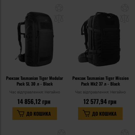
Додати
До
до
д
списку
сп
уподобань
уп
Рюкзак Tasmanian Tiger Modular
Рюкзак Tasmanian Tiger Mission
Pack SL 30 л - Black
Pack Mk2 37 л - Black
Час відправлення:
Негайно
Час відправлення:
Негайно
14 856,12 грн
12 577,94 грн
ДО КОШИКА
ДО КОШИКА
Додати
До