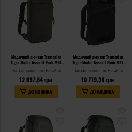
уподобань
уп
Медичний рюкзак Tasmanian
Медичний рюкзак Tasmanian
Tiger Medic Assault Pack MKII
Tiger Medic Assault Pack MKII
IRR 15 л - Stone Grey Olive
15 л - Black
Час відправлення:
Негайно
Час відправлення:
Негайно
12 697,84 грн
10 779,38 грн
ДО КОШИКА
ДО КОШИКА
Додати
До
до
д
списку
сп
уподобань
уп