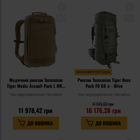
Додати
До
до
д
списку
сп
уподобань
уп
ФІНАЛЬНИЙ РОЗПРОДАЖ
Медичний рюкзак Tasmanian
Рюкзак Tasmanian Tiger Base
Tiger Medic Assault Pack L MKII
Pack FO 60 л - Olive
19 л - Coyote Brown
Час відправлення:
Негайно
Час відправлення:
Негайно
17 973,62 грн
11 978,42 грн
16 176,26 грн
ДО КОШИКА
ДО КОШИКА