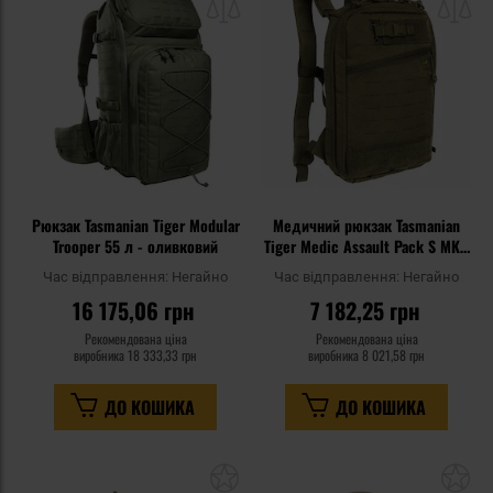
списку
сп
уподобань
уп
Рюкзак Tasmanian Tiger Modular
Медичний рюкзак Tasmanian
Trooper 55 л - оливковий
Tiger Medic Assault Pack S MKII
6 л - Olive
Час відправлення:
Негайно
Час відправлення:
Негайно
16 175,06 грн
7 182,25 грн
Рекомендована ціна
Рекомендована ціна
виробника
18 333,33 грн
виробника
8 021,58 грн
ДО КОШИКА
ДО КОШИКА
Додати
До