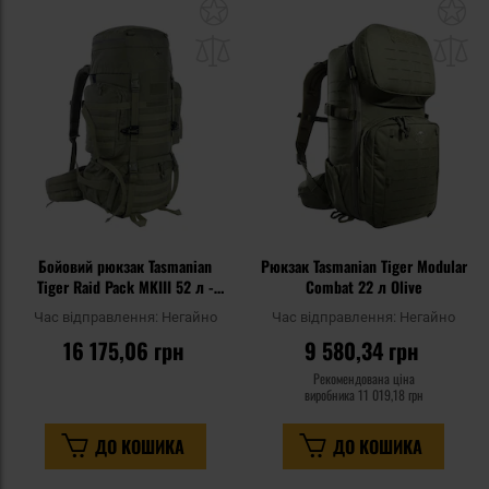
Додати
До
до
д
списку
сп
уподобань
уп
Бойовий рюкзак Tasmanian
Рюкзак Tasmanian Tiger Modular
Tiger Raid Pack MKIII 52 л -
Combat 22 л Olive
оливковий
Час відправлення:
Негайно
Час відправлення:
Негайно
16 175,06 грн
9 580,34 грн
Рекомендована ціна
виробника
11 019,18 грн
ДО КОШИКА
ДО КОШИКА