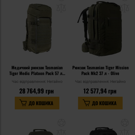
до
д
списку
сп
уподобань
уп
Медичний рюкзак Tasmanian
Рюкзак Tasmanian Tiger Mission
Tiger Medic Platoon Pack 57 л -
Pack Mk2 37 л - Olive
Olive
Час відправлення:
Негайно
Час відправлення:
Негайно
28 764,99 грн
12 577,94 грн
ДО КОШИКА
ДО КОШИКА
Додати
До
до
д
списку
сп