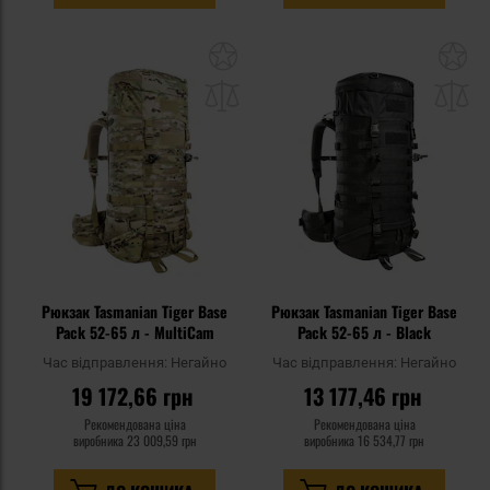
Додати
До
до
д
списку
сп
уподобань
уп
Рюкзак Tasmanian Tiger Base
Рюкзак Tasmanian Tiger Base
Pack 52-65 л - MultiCam
Pack 52-65 л - Black
Час відправлення:
Негайно
Час відправлення:
Негайно
19 172,66 грн
13 177,46 грн
Рекомендована ціна
Рекомендована ціна
виробника
23 009,59 грн
виробника
16 534,77 грн