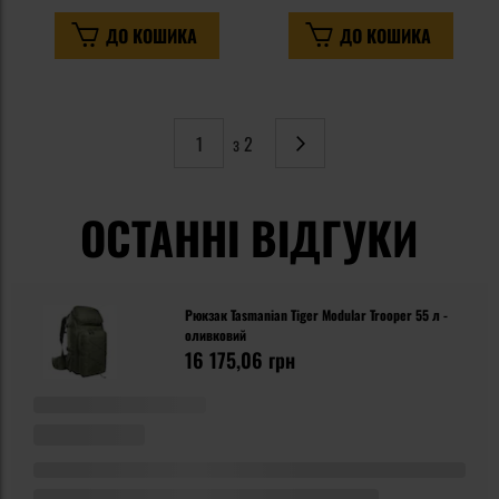
ДО КОШИКА
ДО КОШИКА
з 2
Сторінка
Наступне
ОСТАННІ ВІДГУКИ
Рюкзак Tasmanian Tiger Modular Trooper 55 л -
оливковий
16 175,06 грн