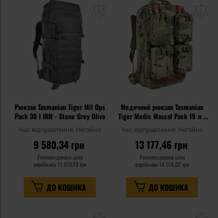
до
д
списку
сп
уподобань
уп
Рюкзак Tasmanian Tiger Mil Ops
Медичний рюкзак Tasmanian
Pack 30 l IRR - Stone Grey Olive
Tiger Medic Mascal Pack 19 л -
MultiCam
Час відправлення:
Негайно
Час відправлення:
Негайно
9 580,34 грн
13 177,46 грн
Рекомендована ціна
Рекомендована ціна
виробника
11 019,18 грн
виробника
14 976,02 грн
ДО КОШИКА
ДО КОШИКА
Додати
До