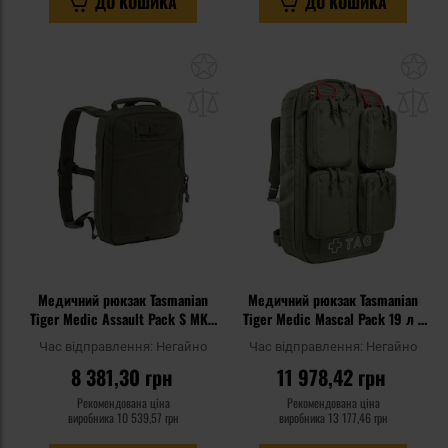
ДО КОШИКА
ДО КОШИКА
Додати
До
до
д
списку
сп
уподобань
уп
Медичний рюкзак Tasmanian
Медичний рюкзак Tasmanian
Tiger Medic Assault Pack S MKII
Tiger Medic Mascal Pack 19 л -
IRR 6 л - Stone Grey Olive
Olive
Час відправлення:
Негайно
Час відправлення:
Негайно
8 381,30 грн
11 978,42 грн
Рекомендована ціна
Рекомендована ціна
виробника
10 539,57 грн
виробника
13 177,46 грн