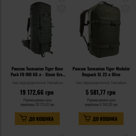
до
д
списку
сп
уподобань
уп
Рюкзак Tasmanian Tiger Base
Рюкзак Tasmanian Tiger Modular
Pack FO IRR 60 л - Stone Grey
Daypack XL 23 л Olive
Olive
Час відправлення:
Негайно
Час відправлення:
Негайно
19 172,66 грн
5 581,77 грн
Рекомендована ціна
Рекомендована ціна
виробника
20 731,42 грн
виробника
6 342,93 грн
ДО КОШИКА
ДО КОШИКА