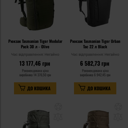
Рюкзак Tasmanian Tiger Modular
Рюкзак Tasmanian Tiger Urban
Pack 30 л - Olive
Tac 22 л Black
Час відправлення:
Негайно
Час відправлення:
Негайно
13 177,46 грн
6 582,73 грн
Рекомендована ціна
Рекомендована ціна
виробника
14 376,50 грн
виробника
6 942,45 грн
ДО КОШИКА
ДО КОШИКА
Додати
До
до
д
списку
сп
уподобань
уп