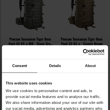
Рюкзак Tasmanian Tiger Base
Рюкзак Tasmanian Tiger Base
Pack 52-65 л IRR - Stone Grey
Pack 52-65 л - Coyote Brown
Olive
Час відправлення:
Негайно
Час відправлення:
Негайно
19 172,66 грн
15 575,54 грн
Рекомендована ціна
Рекомендована ціна
Consent
Details
About
виробника
20 371,70 грн
виробника
16 534,77 грн
ДО КОШИКА
ДО КОШИКА
This website uses cookies
We use cookies to personalise content and ads, to
Додати
До
provide social media features and to analyse our traffic.
до
д
We also share information about your use of our site with
списку
сп
our social media, advertising and analytics partners who