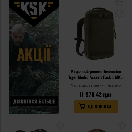
До
до
спи
уп
Медичний рюкзак Tasmanian
Tiger Medic Assault Pack L MKII
19 л - Olive
Час відправлення:
Негайно
11 978,42 грн
ДО КОШИКА
Додати
До
до
д