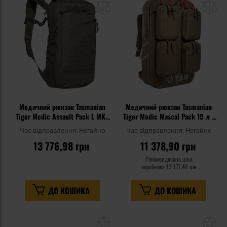
списку
сп
уподобань
уп
Медичний рюкзак Tasmanian
Медичний рюкзак Tasmanian
Tiger Medic Assault Pack L MKII
Tiger Medic Mascal Pack 19 л -
IRR 19 л - Stone Grey Olive
Coyote Brown
Час відправлення:
Негайно
Час відправлення:
Негайно
13 776,98 грн
11 378,90 грн
Рекомендована ціна
виробника
13 177,46 грн
ДО КОШИКА
ДО КОШИКА
Додати
До