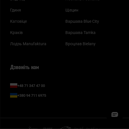
Гдиня
Щецин
Катовіце
Варшава Blue City
Краків
Варшава Tamka
Лодзь Manufaktura
Вроцлав Bielany
Дзвоніть нам
+48 71 347 47 00
+380 94 711 6975