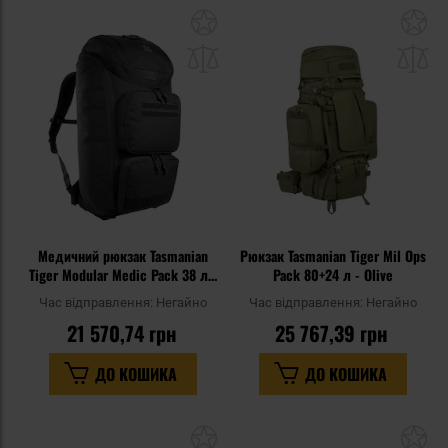
Додати
До
до
д
списку
сп
уподобань
уп
Медичний рюкзак Tasmanian
Рюкзак Tasmanian Tiger Mil Ops
Tiger Modular Medic Pack 38 л -
Pack 80+24 л - Olive
Black
Час відправлення:
Негайно
Час відправлення:
Негайно
21 570,74 грн
25 767,39 грн
ДО КОШИКА
ДО КОШИКА
Додати
До