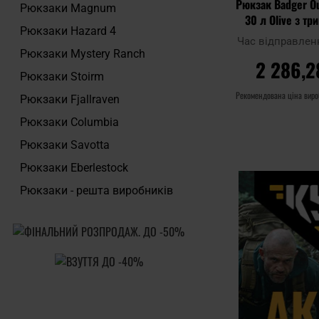
Рюкзак Badger O
Рюкзаки Magnum
30 л Olive з т
Рюкзаки Hazard 4
шоло
Час відправлен
Рюкзаки Mystery Ranch
2 286,2
Рюкзаки Stoirm
Рекомендована ціна вир
Рюкзаки Fjallraven
Рюкзаки Columbia
ДО КОШ
Рюкзаки Savotta
Додати до
Рюкзаки Eberlestock
порівняння
Рюкзаки - решта виробників