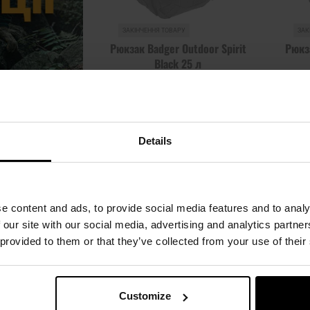
ЗАКІНЧЕННЯ ТОВАРУ
ЗАК
Рюкзак Badger Outdoor Spirit
Рюкз
Black 25 л
Час відправлення:
Немає в
Час 
наявності
2 165,94 грн
Рекомендована ціна виробника
2 406,14 грн
Рекомен
Details
ПОВІДОМИТИ ПРО
ПОВ
НАЯВНІСТЬ
e content and ads, to provide social media features and to analy
Додати до
Додати 
 our site with our social media, advertising and analytics partn
порівняння
порівня
 provided to them or that they’ve collected from your use of their
жній сторінц
Customize