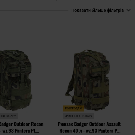
Показати більше фільтрів
Додати
Дода
до
до
списку
спис
уподобань
упод
РОЗПРОДАЖ
ННЯ ТОВАРУ
ЗАКІНЧЕННЯ ТОВАРУ
Badger Outdoor Recon
Рюкзак Badger Outdoor Assault
- wz.93 Pantera PL
Recon 40 л - wz.93 Pantera PL