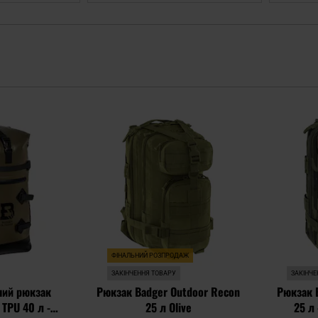
Додати
Додати
до
до
списку
списку
уподобань
уподобань
ФІНАЛЬНИЙ РОЗПРОДАЖ
ЗАКІНЧЕННЯ ТОВАРУ
ЗАКІНЧЕ
ий рюкзак
Рюкзак Badger Outdoor Recon
Рюкзак 
 TPU 40 л -
25 л Olive
25 л 