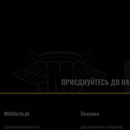
сплющити рюкзак, якщо основне відділення не заповнене. 
особливого штриху рюкзаки Badger Outdoor мають велкро-пан
польових умовах, в пропозиції Militaria.pl ви знайдете рю
себе ідеальний рюкзак. З рюкзаками Badger Outdoor ви зможе
Вони є чудовою альтернативою більш дорогим рюкзакам відо
ПРИЄДНУЙТЕСЬ ДО НА
Покупки
Детальніше про нас
Доставляємо в Україну!