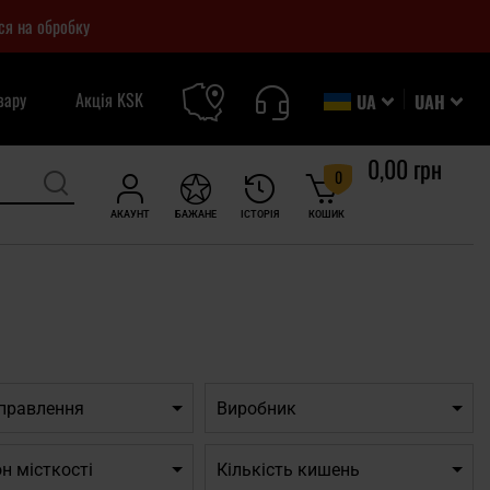
ся на обробку
вару
Акція KSK
UA
UAH
0,00 грн
0
АКАУНТ
БАЖАНЕ
ІСТОРІЯ
КОШИК
дправлення
Виробник
н місткості
Кількість кишень