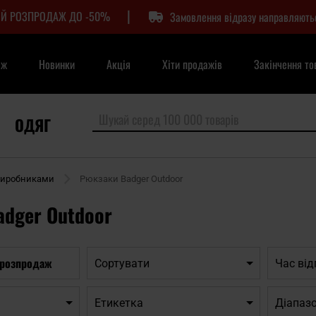
|
Й РОЗПРОДАЖ ДО -50%
Замовлення відразу направляють
аж
Новинки
Акція
Хіти продажів
Закінчення то
ОДЯГ
виробниками
Рюкзаки Badger Outdoor
dger Outdoor
 розпродаж
Сортувати
Час ві
Етикетка
Діапазо