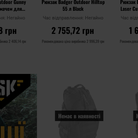
utdoor Gunny
Рюкзак Badger Outdoor Hilltop
Рюкзак 
римачем для
55 л Black
Laser Cu
ма
ня:
Негайно
Час відправлення:
Негайно
Час ві
8 грн
2 755,72 грн
1 
обника
2 406,14 грн
Рекомендована ціна виробника
2 996,39 грн
Рекомендова
ИКА
ДО КОШИКА
Д
Додати до
Додати до
Додати
порівняння
порівняння
до
списку
уподобан
Немає в наявності