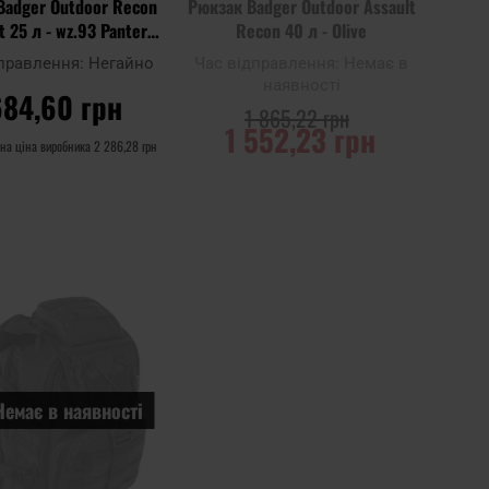
Badger Outdoor Recon
Рюкзак Badger Outdoor Assault
t 25 л - wz.93 Pantera
Recon 40 л - Olive
PL Woodland
дправлення:
Негайно
Час відправлення:
Немає в
наявності
684,60 грн
1 865,22 грн
1 552,23 грн
на ціна виробника
2 286,28 грн
О КОШИКА
ПОВІДОМИТИ ПРО
НАЯВНІСТЬ
Додати
Додати до
до
порівняння
списку
ь
уподобань
Немає в наявності