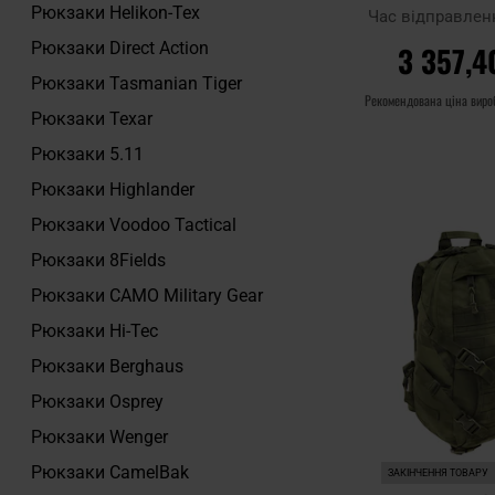
Military 
Рюкзаки Helikon-Tex
Час відправлен
Рюкзаки Direct Action
3 357,4
Рюкзаки Tasmanian Tiger
Рекомендована ціна вир
Рюкзаки Texar
ДО КОШ
Рюкзаки 5.11
Рюкзаки Highlander
Додати до
Рюкзаки Voodoo Tactical
порівняння
Рюкзаки 8Fields
Рюкзаки CAMO Military Gear
Рюкзаки Hi-Tec
Рюкзаки Berghaus
Рюкзаки Osprey
Рюкзаки Wenger
Рюкзаки CamelBak
ЗАКІНЧЕННЯ ТОВАРУ