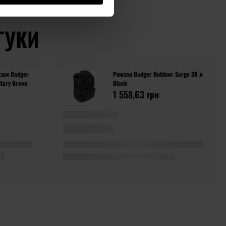
ГУКИ
зак Badger
Рюкзак Badger Outdoor Sarge 30 л
itary Green
Black
1 558,63 грн