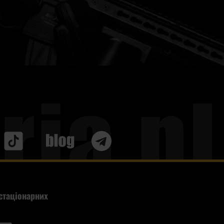
ду рюкзака, але й його стійкості. Для додаткового
ки. Оскільки їх можна використовувати як у місті, так і в
амуфляж wz93. Завдяки такому розмаїттю, кожен знайде для
теріалів, які легко витримують суворі умови експлуатації.
ся турбуватися про дощ або сніг.
Blog
стаціонарних