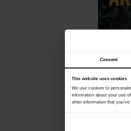
Consent
This website uses cookies
We use cookies to personalis
information about your use of
other information that you’ve
Показувати на ко