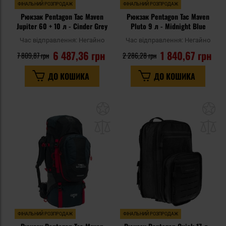
ФІНАЛЬНИЙ РОЗПРОДАЖ
ФІНАЛЬНИЙ РОЗПРОДАЖ
Рюкзак Pentagon Tac Maven
Рюкзак Pentagon Tac Maven
Jupiter 60 + 10 л - Cinder Grey
Pluto 9 л - Midnight Blue
Час відправлення:
Негайно
Час відправлення:
Негайно
6 487,36 грн
1 840,67 грн
7 809,87 грн
2 286,28 грн
ДО КОШИКА
ДО КОШИКА
Додати
До
до
д
списку
сп
уподобань
уп
ФІНАЛЬНИЙ РОЗПРОДАЖ
ФІНАЛЬНИЙ РОЗПРОДАЖ