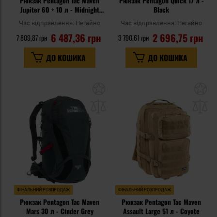
Рюкзак Pentagon Tac Maven
Рюкзак Pentagon Quick 17 л -
Jupiter 60 + 10 л - Midnight
Black
Blue
Час відправлення:
Негайно
Час відправлення:
Негайно
6 487,36 грн
2 696,75 грн
7 809,87 грн
3 790,61 грн
ДО КОШИКА
ДО КОШИКА
Додати
До
до
д
списку
сп
уподобань
уп
ФІНАЛЬНИЙ РОЗПРОДАЖ
ФІНАЛЬНИЙ РОЗПРОДАЖ
Рюкзак Pentagon Tac Maven
Рюкзак Pentagon Tac Maven
Mars 30 л - Cinder Grey
Assault Large 51 л - Coyote