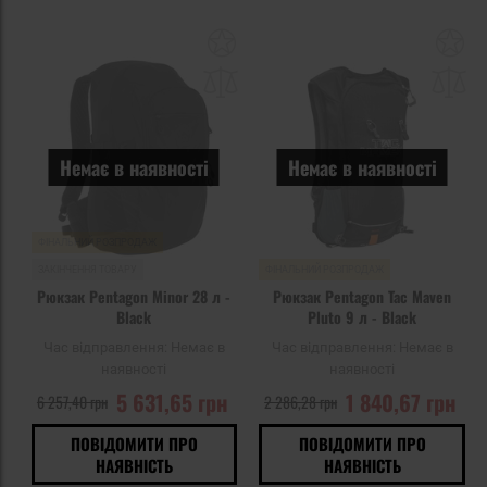
Додати
До
до
д
списку
сп
уподобань
уп
Немає в наявності
Немає в наявності
ФІНАЛЬНИЙ РОЗПРОДАЖ
ЗАКІНЧЕННЯ ТОВАРУ
ФІНАЛЬНИЙ РОЗПРОДАЖ
Рюкзак Pentagon Minor 28 л -
Рюкзак Pentagon Tac Maven
Black
Pluto 9 л - Black
Час відправлення:
Немає в
Час відправлення:
Немає в
наявності
наявності
5 631,65 грн
1 840,67 грн
6 257,40 грн
2 286,28 грн
ПОВІДОМИТИ ПРО
ПОВІДОМИТИ ПРО
НАЯВНІСТЬ
НАЯВНІСТЬ