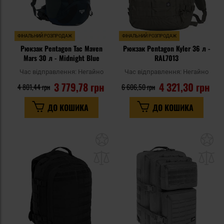
ФІНАЛЬНИЙ РОЗПРОДАЖ
ФІНАЛЬНИЙ РОЗПРОДАЖ
Рюкзак Pentagon Tac Maven
Рюкзак Pentagon Kyler 36 л -
Mars 30 л - Midnight Blue
RAL7013
Час відправлення:
Негайно
Час відправлення:
Негайно
3 779,78 грн
4 321,30 грн
4 801,44 грн
6 606,50 грн
ДО КОШИКА
ДО КОШИКА
Додати
До
до
д
списку
сп
уподобань
уп