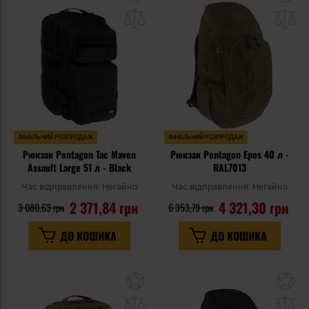
до
д
списку
сп
уподобань
уп
ФІНАЛЬНИЙ РОЗПРОДАЖ
ФІНАЛЬНИЙ РОЗПРОДАЖ
Рюкзак Pentagon Tac Maven
Рюкзак Pentagon Epos 40 л -
Assault Large 51 л - Black
RAL7013
Час відправлення:
Негайно
Час відправлення:
Негайно
2 371,84 грн
4 321,30 грн
3 080,63 грн
6 353,79 грн
ДО КОШИКА
ДО КОШИКА
Додати
До
до
д
списку
сп