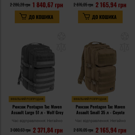
1 840,67 грн
2 165,94 грн
2 286,28 грн
2 876,05 грн
ДО КОШИКА
ДО КОШИКА
Додати
До
до
д
списку
сп
уподобань
уп
ФІНАЛЬНИЙ РОЗПРОДАЖ
ФІНАЛЬНИЙ РОЗПРОДАЖ
Рюкзак Pentagon Tac Maven
Рюкзак Pentagon Tac Maven
Assault Large 51 л - Wolf Grey
Assault Small 35 л - Coyote
Час відправлення:
Негайно
Час відправлення:
Негайно
2 371,84 грн
2 165,94 грн
3 080,63 грн
2 876,05 грн