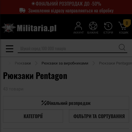
ФІНАЛЬНИЙ РОЗПРОДАЖ ДО -50%
Замовлення відразу направляються на обробку
0
АКАУНТ
БАЖАНЕ
ІСТОРІЯ
КОШИК
oor
Рюкзаки
Рюкзаки за виробниками
Рюкзаки Pentagon
Рюкзаки Pentagon
43 товари
Фінальний розпродаж
КАТЕГОРІЇ
ФІЛЬТРИ ТА СОРТУВАННЯ