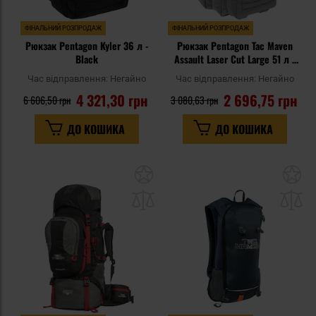
ФІНАЛЬНИЙ РОЗПРОДАЖ
ФІНАЛЬНИЙ РОЗПРОДАЖ
Рюкзак Pentagon Kyler 36 л -
Рюкзак Pentagon Tac Maven
Black
Assault Laser Cut Large 51 л -
Wolf Grey
Час відправлення:
Негайно
Час відправлення:
Негайно
4 321,30 грн
2 696,75 грн
6 606,50 грн
3 080,63 грн
ДО КОШИКА
ДО КОШИКА
Додати
До
до
д
списку
сп
уподобань
уп