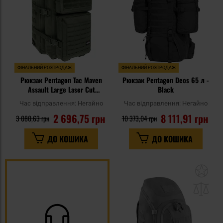
ФІНАЛЬНИЙ РОЗПРОДАЖ
ФІНАЛЬНИЙ РОЗПРОДАЖ
Рюкзак Pentagon Tac Maven
Рюкзак Pentagon Deos 65 л -
Assault Large Laser Cut
Black
Backpack 51 л - Olive
Час відправлення:
Негайно
Час відправлення:
Негайно
2 696,75 грн
8 111,91 грн
3 080,63 грн
10 373,04 грн
ДО КОШИКА
ДО КОШИКА
До
до
спи
уп