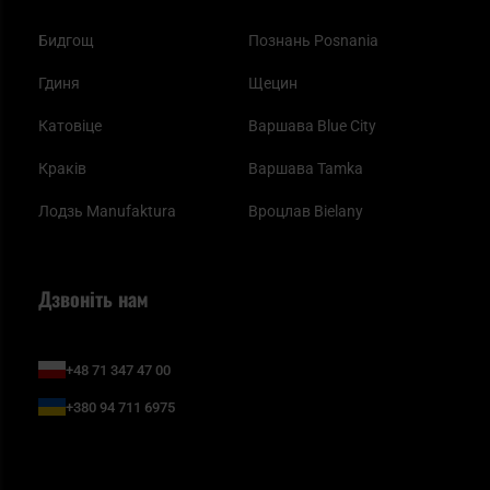
Бидгощ
Познань Posnania
Гдиня
Щецин
Катовіце
Варшава Blue City
Краків
Варшава Tamka
Лодзь Manufaktura
Вроцлав Bielany
Дзвоніть нам
+48 71 347 47 00
+380 94 711 6975