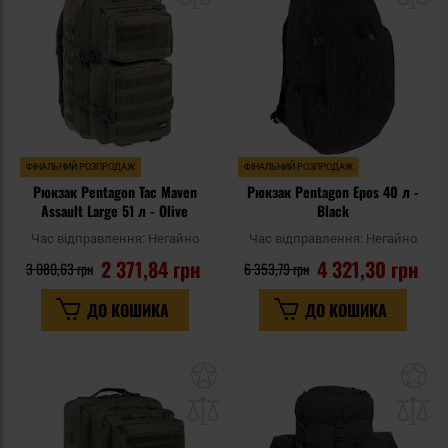
уподобань
уп
ФІНАЛЬНИЙ РОЗПРОДАЖ
ФІНАЛЬНИЙ РОЗПРОДАЖ
Рюкзак Pentagon Tac Maven
Рюкзак Pentagon Epos 40 л -
Assault Large 51 л - Olive
Black
Час відправлення:
Негайно
Час відправлення:
Негайно
2 371,84 грн
4 321,30 грн
3 080,63 грн
6 353,79 грн
ДО КОШИКА
ДО КОШИКА
Додати
До
до
д
списку
сп
уподобань
уп