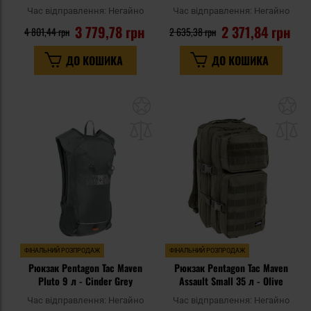
Час відправлення:
Негайно
Час відправлення:
Негайно
3 779,78 грн
2 371,84 грн
4 801,44 грн
2 635,38 грн
ДО КОШИКА
ДО КОШИКА
Додати
До
до
д
списку
сп
уподобань
уп
ФІНАЛЬНИЙ РОЗПРОДАЖ
ФІНАЛЬНИЙ РОЗПРОДАЖ
Рюкзак Pentagon Tac Maven
Рюкзак Pentagon Tac Maven
Pluto 9 л - Cinder Grey
Assault Small 35 л - Olive
Час відправлення:
Негайно
Час відправлення:
Негайно