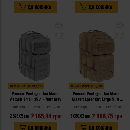
ДО КОШИКА
ДО КОШИКА
Додати
До
до
д
списку
сп
уподобань
уп
ФІНАЛЬНИЙ РОЗПРОДАЖ
ФІНАЛЬНИЙ РОЗПРОДАЖ
Рюкзак Pentagon Tac Maven
Рюкзак Pentagon Tac Maven
Assault Small 35 л - Wolf Grey
Assault Laser Cut Large 51 л -
Coyote
Час відправлення:
Негайно
Час відправлення:
Негайно
2 165,94 грн
2 696,75 грн
2 876,05 грн
3 080,63 грн
ДО КОШИКА
ДО КОШИКА