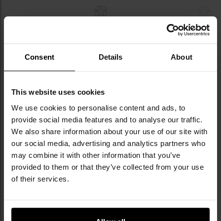
Додати
До
до
д
списку
сп
уподобань
уп
Consent
Details
About
Немає в наявності
This website uses cookies
ФІНАЛЬНИЙ РОЗПРОДАЖ
ФІНАЛЬНИЙ РОЗПРОДАЖ
We use cookies to personalise content and ads, to
ЗАКІНЧЕННЯ ТОВАРУ
ЗАКІНЧЕННЯ ТОВАРУ
provide social media features and to analyse our traffic.
Рюкзак Pentagon Consul 27 л -
Рюкзак Pentagon Tac Maven
We also share information about your use of our site with
RAL7031
Assault Laser Cut Large 51 л -
our social media, advertising and analytics partners who
Greek Lizard
Час відправлення:
Негайно
Час відправлення:
Немає в
may combine it with other information that you’ve
наявності
5 837,54 грн
6 967,51 грн
provided to them or that they’ve collected from your use
2 805,05 грн
3 345,37 грн
of their services.
ДО КОШИКА
ПОВІДОМИТИ ПРО
НАЯВНІСТЬ