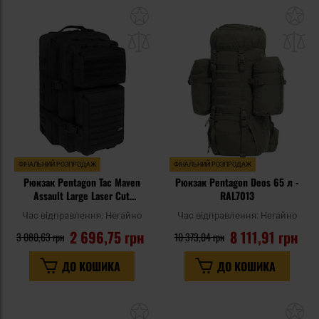
Додати
До
до
д
списку
сп
уподобань
уп
ФІНАЛЬНИЙ РОЗПРОДАЖ
ФІНАЛЬНИЙ РОЗПРОДАЖ
Рюкзак Pentagon Tac Maven
Рюкзак Pentagon Deos 65 л -
Assault Large Laser Cut
RAL7013
Backpack 51 л - Black
Час відправлення:
Негайно
Час відправлення:
Негайно
2 696,75 грн
8 111,91 грн
3 080,63 грн
10 373,04 грн
ДО КОШИКА
ДО КОШИКА
Додати
До