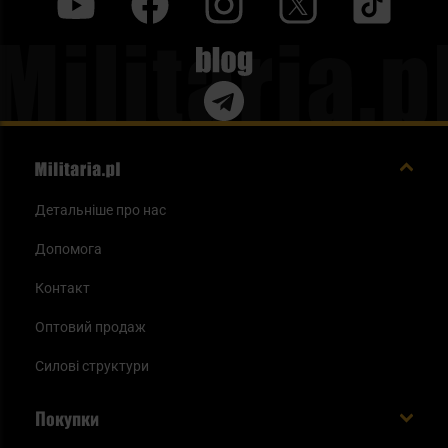
y
f
i
t
tt
рюкзака для тренувань, ви знайдете щось для себе в цій
категорії.
Blog
Детальніше про нас
Допомога
Контакт
Оптовий продаж
Силові структури
Покупки