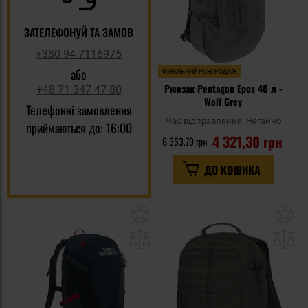
ЗАТЕЛЕФОНУЙ ТА ЗАМОВ
+380 94 7116975
або
ФІНАЛЬНИЙ РОЗПРОДАЖ
Рюкзак Pentagon Epos 40 л -
+48 71 347 47 80
Wolf Grey
Телефонні замовлення
Час відправлення:
Негайно
приймаються до: 16:00
4 321,30 грн
6 353,79 грн
ДО КОШИКА
Додати
До
до
д
списку
сп
уподобань
уп