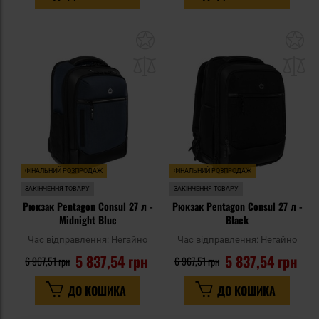
Додати
До
до
д
списку
сп
уподобань
уп
ФІНАЛЬНИЙ РОЗПРОДАЖ
ФІНАЛЬНИЙ РОЗПРОДАЖ
ЗАКІНЧЕННЯ ТОВАРУ
ЗАКІНЧЕННЯ ТОВАРУ
Рюкзак Pentagon Consul 27 л -
Рюкзак Pentagon Consul 27 л -
Midnight Blue
Black
Час відправлення:
Негайно
Час відправлення:
Негайно
5 837,54 грн
5 837,54 грн
6 967,51 грн
6 967,51 грн
ДО КОШИКА
ДО КОШИКА