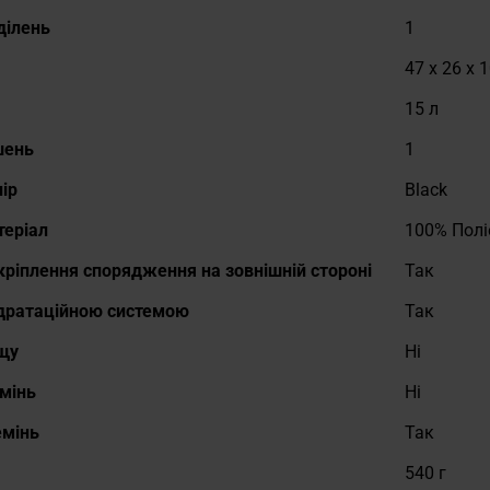
ділень
1
47 x 26 x 
15 л
шень
1
ір
Black
теріал
100% Полі
ріплення спорядження на зовнішній стороні
Так
ідратаційною системою
Так
щу
Ні
мінь
Ні
емінь
Так
540 г