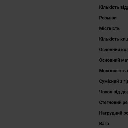
Кількість від
Розміри
Місткість
Кількість ки
Основний кол
Основний ма
Можливість к
Сумісний з г
Чохол від до
Стегновий ре
Нагрудний р
Вага