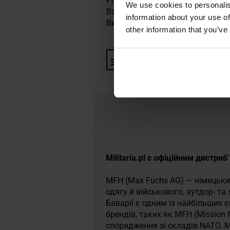
Розміри: 47 x 26 x 10 см
We use cookies to personalis
Вага: 540 г
information about your use of
Виробник:
MFH, Німеччина
other information that you’ve
Інформація про виробника та
Militaria.pl є офіційним дистр
MFH (Max Fuchs AG) — німецький
одягу й військового, аутдор- та
Баварії є одним із найбільших є
брендів, таких як MFH (Mission 
спорядження зі складів NATO. M