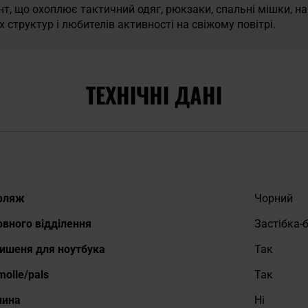
 що охоплює тактичний одяг, рюкзаки, спальні мішки, нам
структур і любителів активності на свіжому повітрі.
ТЕХНІЧНІ ДАНІ
уфляж
Чорний
овного відділення
Застібка-
кишеня для ноутбука
Так
molle/pals
Так
нина
Ні