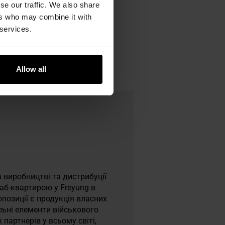
se our traffic. We also share
ers who may combine it with
 services.
Allow all
 виробництві та дистрибуції
таб-квартирою у Freyung в
опозиції є продукція власних
альні елементи військового
артнерів у всьому світі,