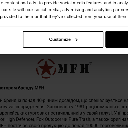
e content and ads, to provide social media features and to analy
 our site with our social media, advertising and analytics partn
 provided to them or that they’ve collected from your use of their
 техніку безпеки
Customize
иб’ютором бренду MFH.
 бренд із понад 40-річним досвідом, що спеціалізується на
 survival-спорядження. Заснована у 1981 році компанія зі ш
вропейських гуртових постачальників у своїй галузі. У її пр
for High Defence), Fox Outdoor чи Pure Trash, а також оригін
FH постачає свою продукцію до понад 10000 торговельних п