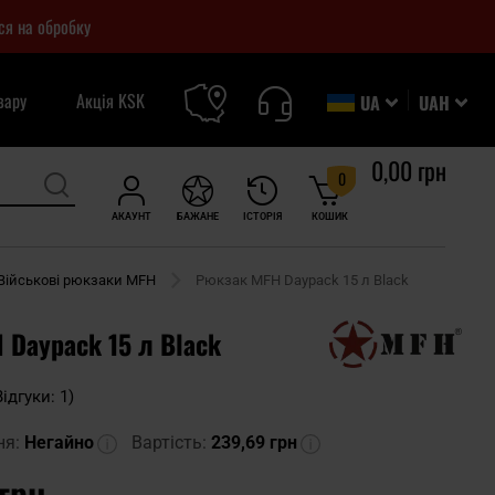
ся на обробку
вару
Акція KSK
UA
UAH
0,00 грн
0
АКАУНТ
БАЖАНЕ
ІСТОРІЯ
КОШИК
Військові рюкзаки MFH
Рюкзак MFH Daypack 15 л Black
 Daypack 15 л Black
Відгуки: 1)
ня:
Негайно
Вартість:
239,69 грн
 грн