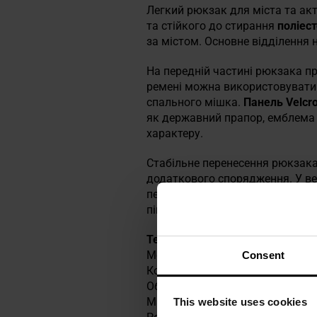
Легкий рюкзак для міста та ак
та стійкого до стирання
поліест
за містом. Основне відділення 
На передній частині рюкзака пр
ремені можна використовувати 
спального мішка.
Панель Velcr
як державний прапор, емблема 
характеру.
Стабільне перенесення рюкзак
додаткового спорядження. У ве
переносити рюкзак в руці. Стін
піною, що забезпечує комфорт 
Технічні характеристики
Модель: Daypack
Consent
Колір: чорний
Об'єм: 15 літрів
Матеріал: 100% поліестер
This website uses cookies