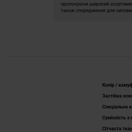
пропонуючи широкий асортимент,
також спорядження для силових 
Докладніше
Колір / кам
Застібка осн
Спеціальна 
Сумісність з 
Сітчаста тка