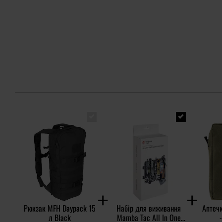
Рюкзак MFH Daypack 15
Набір для виживання
Аптечк
л Black
Mamba Tac All In One