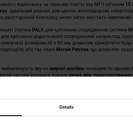
тивного відпочинку на свіжому повітрі від MFH об'ємом
15 
еру
. Ідеальний рюкзак для школи, велоподорожі, кіберспор
на двосторонній блискавці може легко вмістити невеликий
ишиті стрічки
PALS
для кріплення спорядження системи
M
для кріплення додаткового спорядження, наприклад, куртк
o
(липучка) розміром 50 x 80 мм дозволяє прикріпити будь-
підрозділу або так звані
Morale Patches
, що дозволяє нада
а забезпечують зручні
широкі шлейки
, оснащені по одному
рхній частині рюкзака додана
ручка для транспортування
ка, що безпосередньо прилягає до спини, обшита м'якою с
під час тривалих походів. Всередині рюкзака є перегородк
Details