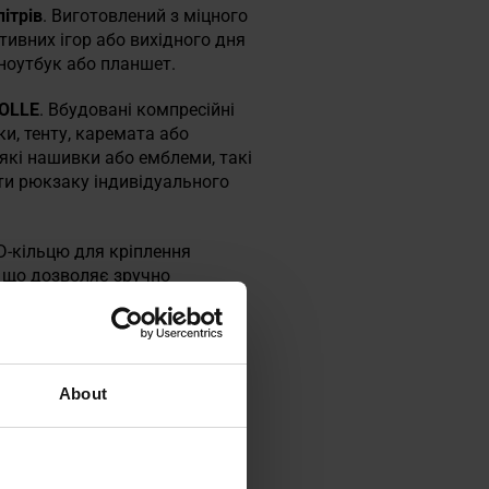
літрів
. Виготовлений з міцного
тивних ігор або вихідного дня
 ноутбук або планшет.
OLLE
. Вбудовані компресійні
и, тенту, каремата або
які нашивки або емблеми, такі
ти рюкзаку індивідуального
 D-кільцю для кріплення
, що дозволяє зручно
іткою типу Mesh та наповнена
а для
системи гідратації.
About