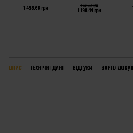
Survival Box
1 678,54 грн
1 498,68 грн
1 198,44 грн
ОПИС
ТЕХНІЧНІ ДАНІ
ВІДГУКИ
ВАРТО ДОКУ