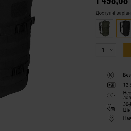
Доступні варіан
Без
12
б
Нео
лоя
30-
Цін
Ная