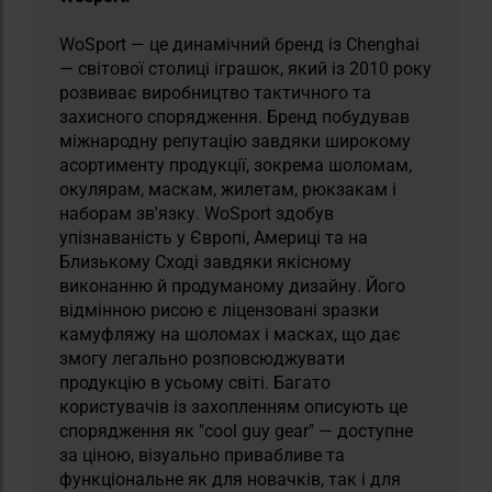
WoSport — це динамічний бренд із Chenghai
— світової столиці іграшок, який із 2010 року
розвиває виробництво тактичного та
захисного спорядження. Бренд побудував
міжнародну репутацію завдяки широкому
асортименту продукції, зокрема шоломам,
окулярам, маскам, жилетам, рюкзакам і
наборам зв'язку. WoSport здобув
упізнаваність у Європі, Америці та на
Близькому Сході завдяки якісному
виконанню й продуманому дизайну. Його
відмінною рисою є ліцензовані зразки
камуфляжу на шоломах і масках, що дає
змогу легально розповсюджувати
продукцію в усьому світі. Багато
користувачів із захопленням описують це
спорядження як "cool guy gear" — доступне
за ціною, візуально привабливе та
функціональне як для новачків, так і для