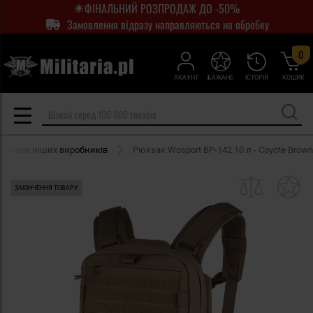
ФІНАЛЬНИЙ РОЗПРОДАЖ ДО -50%
Замовлення відразу направляються на обробку
0
АКАУНТ
БАЖАНЕ
ІСТОРІЯ
КОШИК
рюкзаки інших виробників
Рюкзак Wosport BP-142 10 л - Coyote Brown
ЗАКІНЧЕННЯ ТОВАРУ