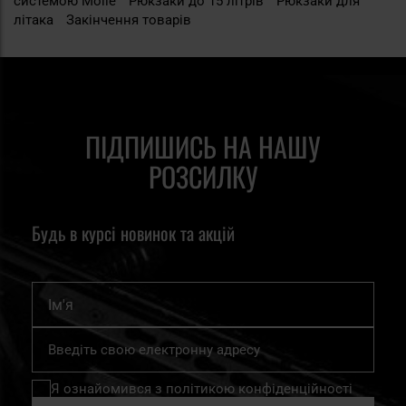
системою Molle
Рюкзаки до 15 літрів
Рюкзаки для
літака
Закінчення товарів
ПІДПИШИСЬ НА НАШУ
РОЗСИЛКУ
Будь в курсі новинок та акцій
Ім'я
Підпишіться
на
нашу
Я ознайомився з
політикою конфіденційності
розсилку