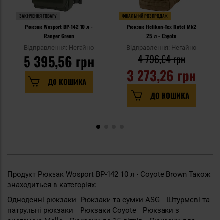
ЗАКІНЧЕННЯ ТОВАРУ
ФІНАЛЬНИЙ РОЗПРОДАЖ
Рюкзак Wosport BP-142 10 л -
Рюкзак Helikon-Tex Ratel Mk2
Ranger Green
25 л - Coyote
Відправлення: Негайно
Відправлення: Негайно
5 395,56 грн
4 796,04 грн
3 273,26 грн
ДО КОШИКА
ДО КОШИКА
Продукт Рюкзак Wosport BP-142 10 л - Coyote Brown Також
знаходиться в категоріях:
Одноденні рюкзаки
Рюкзаки та сумки ASG
Штурмові та
патрульні рюкзаки
Рюкзаки Coyote
Рюкзаки з