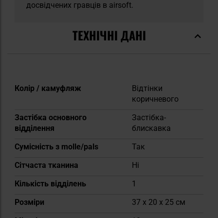
досвідчених гравців в airsoft.
ТЕХНІЧНІ ДАНІ
Докладніше
Колір / камуфляж
Відтінки
коричневого
Застібка основного
Застібка-
відділення
блискавка
Сумісність з molle/pals
Так
Сітчаста тканина
Ні
Кількість відділень
1
Розміри
37 x 20 x 25 см