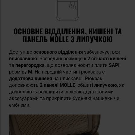
ОСНОВНЕ ВІДДІЛЕННЯ, КИШЕНІ ТА
ПАНЕЛЬ MOLLE З ЛИПУЧКОЮ
Доступ до
основного відділення
забезпечується
блискавкою
. Всередині розміщені
2 сітчасті кишені
та
перегородка
, що дозволяє носити плити
SAPI
розміру
M
. На передній частині рюкзака є
додаткова кишеня
на
блискавці. Рюкзак
доповнюють
2 панелі MOLLE
, обшиті
липучкою
, які
дозволяють розширити рюкзак додатковими
аксесуарами та прикріпити будь-які нашивки чи
емблеми.