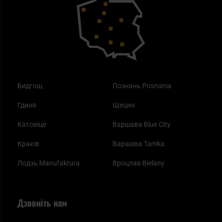
Як працює маска від смогу?
Купони на знижку
Одяг
Найкращі спальні мішки на осінь
Бидгощ
Познань Posnania
Гдиня
Щецин
Катовіце
Варшава Blue City
Краків
Варшава Tamka
Лодзь Manufaktura
Вроцлав Bielany
Дзвоніть нам