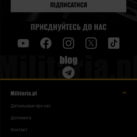
новин:
ПІДПИСАТИСЯ
ПРИЄДНУЙТЕСЬ ДО НАС
y
f
i
t
tt
Blog
Детальніше про нас
Допомога
Контакт