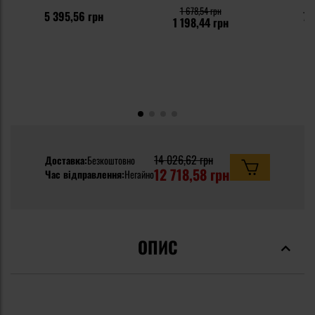
Survival Box
1 678,54 грн
5 395,56 грн
75
1 198,44 грн
14 026,62 грн
Доставка:
Безкоштовно
12 718,58 грн
Час відправлення:
Негайно
ОПИС