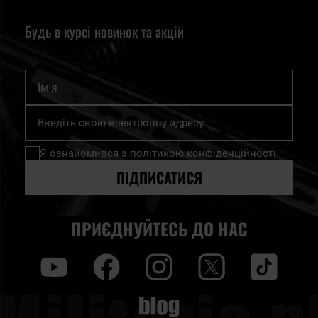
Будь в курсі новинок та акцій
Ім'я
Підпишіться
на
нашу
Я ознайомився з
політикою конфіденційності
розсилку
новин:
ПІДПИСАТИСЯ
ПРИЄДНУЙТЕСЬ ДО НАС
y
f
i
t
tt
Blog