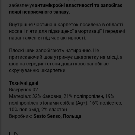
забезпечує
антимікробні властивості та запобігає
появі неприємного запаху.
Внутрішня частина шкарпеток посилена в області
носка і п'яти для підвищеної амортизації і передачі
навантаження під час активності.
Плоскі шви запобігають натиранню. Не
притискаючий шов утримує шкарпетку на місці, а
шов на середині стопи додатково запобігає
скручуванню шкарпетки.
Технічні дані
Візерунок:02
Матеріал: 32% бавовна, 21% поліпропілен, 19%
поліпропілен з іонами срібла (Ag+), 16% поліестер,
10% поліамід, 2% еластан
Виробник:
Sesto Senso, Польща