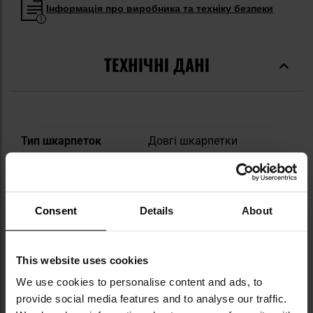
Інформація про виробника та техніку безпеки
ТЕХНІЧНІ ДАНІ
Докладніше
Тип шкарпеток
Довгі шкарпетки
Тип матеріалу
Синтетично-
натуральний
Колір / камуфляж
Різнокольоровий
Consent
Details
About
Cтать
Чоловіча
This website uses cookies
Основний колір
Синій
We use cookies to personalise content and ads, to
Додатковий колір
Чорний
provide social media features and to analyse our traffic.