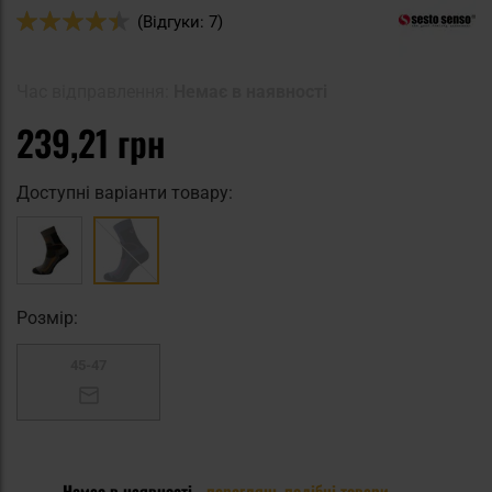
Оцінка:
(Відгуки: 7)
88
100
% of
Час відправлення:
Немає в наявності
239,21 грн
Доступні варіанти товару:
Pозмір:
45-47
Немає в наявності -
переглянь подібні товари