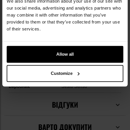
Основний матеріал
40% Поліпропілен
We also share information about your use of our site with
our social media, advertising and analytics partners who
Додатковий
32% бавовна
may combine it with other information that you’ve
матеріал
provided to them or that they’ve collected from your use
of their services.
Додатковий
16% Поліестер
матеріал
Додатковий
12% решта
матеріал
Allow all
Sezon
Весна
Customize
Код виробника
SS0091 NW02
Виробник
Sesto Senso
ВІДГУКИ
ВАРТО ДОКУПИТИ