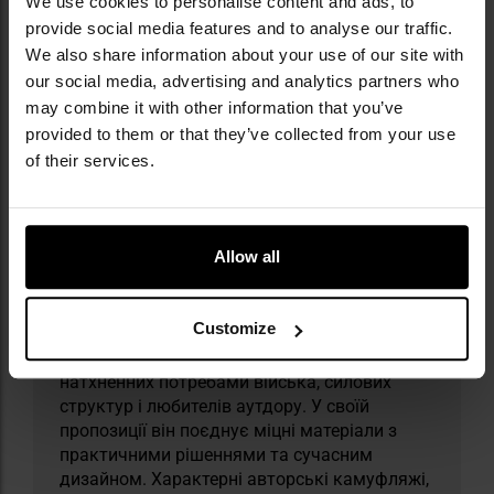
We use cookies to personalise content and ads, to
provide social media features and to analyse our traffic.
Інформація про виробника та техніку безпеки
We also share information about your use of our site with
our social media, advertising and analytics partners who
may combine it with other information that you’ve
provided to them or that they’ve collected from your use
of their services.
Allow all
Militaria.pl є ексклюзивним дистриб’ютором
бренду Pentagon у Польщі.
Customize
Pentagon Tactical — бренд із понад 30-річним
досвідом у створенні одягу та спорядження,
натхненних потребами війська, силових
структур і любителів аутдору. У своїй
пропозиції він поєднує міцні матеріали з
практичними рішеннями та сучасним
дизайном. Характерні авторські камуфляжі,