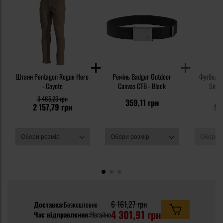
Штани Pentagon Rogue Hero
Ремінь Badger Outdoor
Футболка
- Coyote
Canvas CTB - Black
Sierr
3 465,23 грн
1 
359,11 грн
2 157,79 грн
97
6 161,27 грн
Доставка:
Безкоштовно
4 301,91 грн
Час відправлення:
Негайно