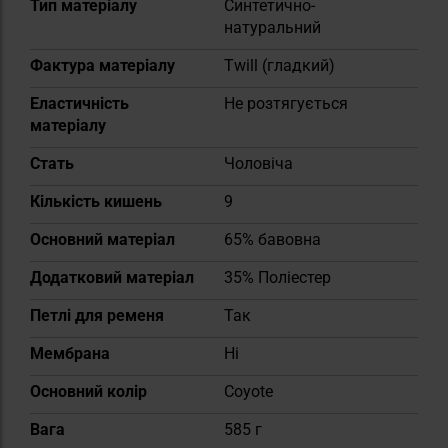
Тип матеріалу
Синтетично-
натуральний
Фактура матеріалу
Twill (гладкий)
Еластичність
Не розтягується
матеріалу
Cтать
Чоловіча
Кількість кишень
9
Основний матеріал
65% бавовна
Додатковий матеріал
35% Поліестер
Петлі для ременя
Так
Мембрана
Ні
Основний колір
Coyote
Вага
585 г