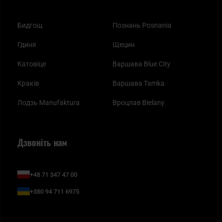
Бидгощ
Познань Posnania
Гдиня
Щецин
Катовіце
Варшава Blue City
Краків
Варшава Tamka
Лодзь Manufaktura
Вроцлав Bielany
Дзвоніть нам
+48 71 347 47 00
+380 94 711 6975