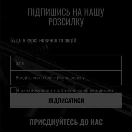
ПІДПИШИСЬ НА НАШУ
РОЗСИЛКУ
Будь в курсі новинок та акцій
Ім'я
Підпишіться
на
нашу
Я ознайомився з
політикою конфіденційності
розсилку
новин:
ПІДПИСАТИСЯ
ПРИЄДНУЙТЕСЬ ДО НАС