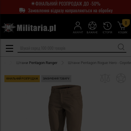
ФІНАЛЬНИЙ РОЗПРОДАЖ ДО -50%
Замовлення відразу направляються на обробку
0
АКАУНТ
БАЖАНЕ
ІСТОРІЯ
КОШИК
gon
Штани Pentagon Ranger
Штани Pentagon Rogue Hero - Coyote
ФІНАЛЬНИЙ РОЗПРОДАЖ
ЗАКІНЧЕННЯ ТОВАРУ