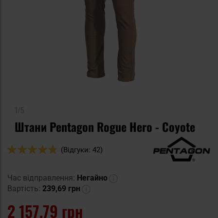
1/5
Штани Pentagon Rogue Hero - Coyote
Оцінка:
(Відгуки: 42)
94
100
% of
Час відправлення:
Негайно
Вартість:
239,69 грн
2 157,79 грн