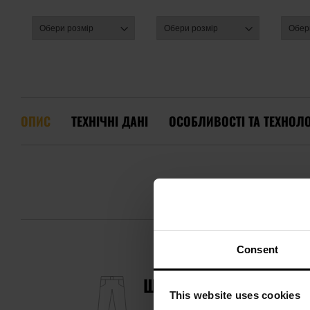
ОПИС
ТЕХНІЧНІ ДАНІ
ОСОБЛИВОСТІ ТА ТЕХНОЛО
Consent
ШТАНИ TEXAR ELITE PRO
This website uses cookies