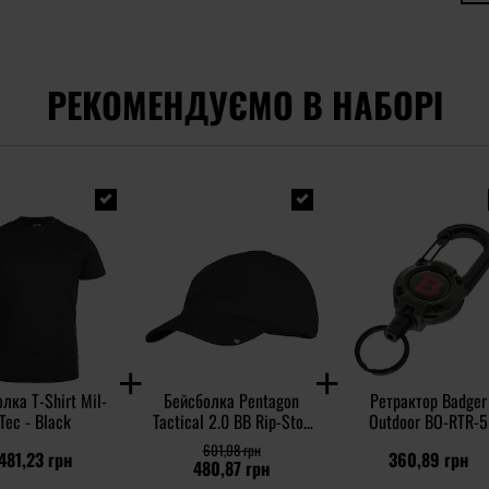
РЕКОМЕНДУЄМО В НАБОРІ
лка T-Shirt Mil-
Бейсболка Pentagon
Ретрактор Badger
Tec - Black
Tactical 2.0 BB Rip-Stop
Outdoor BO-RTR-5
Cap - Black
601,08 грн
481,23 грн
360,89 грн
480,87 грн