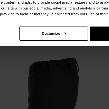
ни
чорного кольору, що поєднують військову функціональніс
e content and ads, to provide social media features and to analy
ованим поясом і блискавками YKK
.
 our site with our social media, advertising and analytics partn
 provided to them or that they’ve collected from your use of their
Customize
DWR
Блискавки YKK