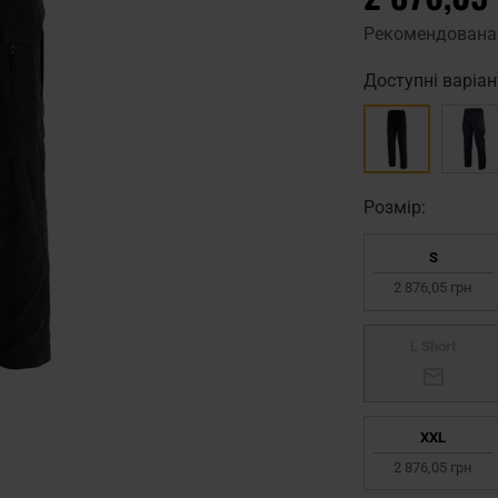
Рекомендована
Доступні варіан
Pозмір:
S
2 876,05 грн
L Short
XXL
2 876,05 грн