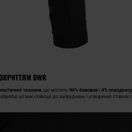
ПОКРИТТЯМ DWR
еластичної тканини
, що містить
96% бавовни
і
4% спандексу
й обробці штани стійкіші до забруднень і утворення стійки