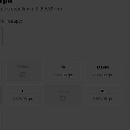
 ціна виробника
2 996,39 грн
ти товару:
M Short
M
M Long
2 876,05 грн
2 996,39 грн
L Long
L
XL
2 876,05 грн
2 876,05 грн