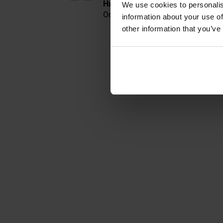
Низькопрофільні тактичні шта
We use cookies to personalis
Оснащені
11 кишенями, регуль
information about your use of
other information that you’ve