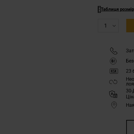
Таблиця розмір
Зат
Без
23
б
Нео
лоя
30-
Цін
Ная