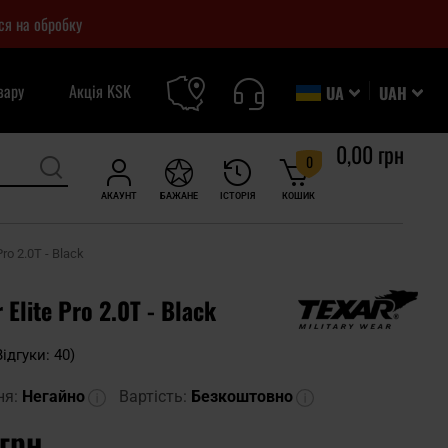
ся на обробку
вару
Акція KSK
UA
UAH
0,00 грн
0
АКАУНТ
БАЖАНЕ
ІСТОРІЯ
КОШИК
ro 2.0T - Black
Elite Pro 2.0T - Black
Відгуки: 40)
ня:
Негайно
Вартість:
Безкоштовно
 грн