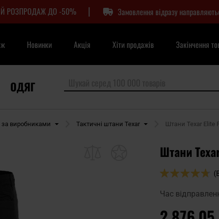
|
Й РОЗПРОДАЖ ДО -50%
Замовлення відразу направляють
аж
Новинки
Акція
Хіти продажів
Закінчення то
ОДЯГ
 за виробниками
Тактичні штани Texar
Штани Texar Elite P
Штани Texar 
Оцінка:
(
94
100
% of
Час відправлен
2 876,05