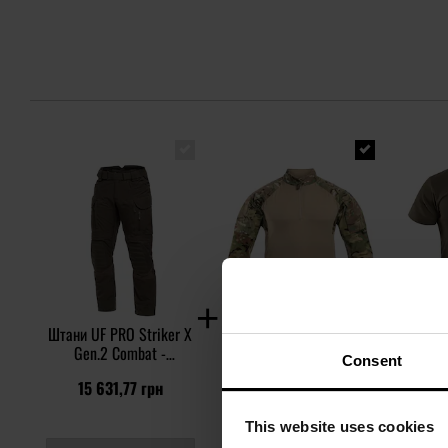
Штани UF PRO Striker X
Бойова сорочка UF PRO
Футб
Gen.2 Combat -
Striker XT Gen.3 Combat
PRO Ur
Consent
Brown/Grey
Shirt - MultiCam
15 631,77 грн
9 013,24 грн
2
This website uses cookies