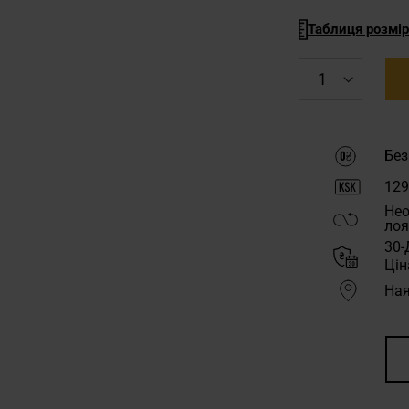
Таблиця розмір
Без
129
Нео
лоя
30-
Цін
Ная