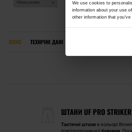
We use cookies to personalis
information about your use of
other information that you’ve
ОПИС
ТЕХНІЧНІ ДАНІ
ОСОБЛИВОСТІ ТА ТЕХНОЛО
ШТАНИ UF PRO STRIKER
Тактичні штани
в кольорі Brown
повітропроникної
бавовни
. Пос