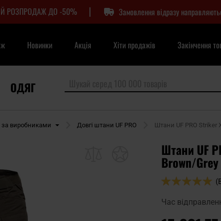
|
Й РОЗПРОДАЖ ДО -50%
Замовлення відразу направляють
аж
Новинки
Акція
Хіти продажів
Закінчення то
ОДЯГ
 за виробниками
Довгі штани UF PRO
Штани UF PRO Striker 
Штани UF PR
Brown/Grey
Оцінка:
(
100
100
% of
Час відправлен