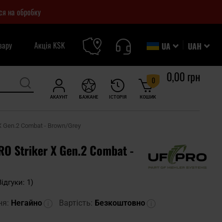
ся на обробку
вару
Акція KSK
UA
UAH
0,00 грн
0
АКАУНТ
БАЖАНЕ
ІСТОРІЯ
КОШИК
X Gen.2 Combat - Brown/Grey
O Striker X Gen.2 Combat -
Відгуки: 1)
ня:
Негайно
Вартість:
Безкоштовно