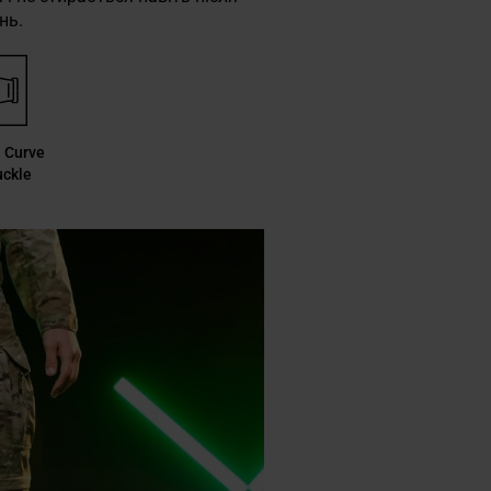
нь.
 Curve
uckle