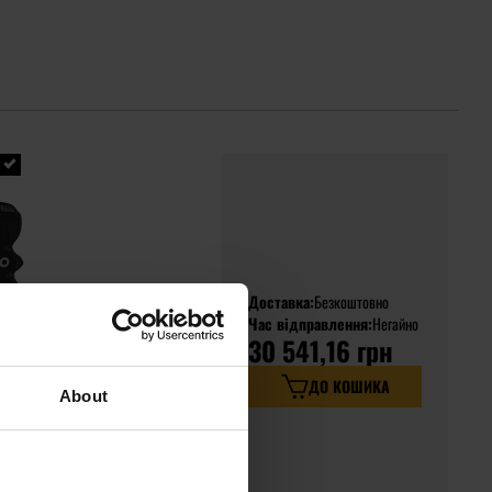
Доставка:
Безкоштовно
Час відправлення:
Негайно
30 541,16 грн
 3D
ДО КОШИКА
About