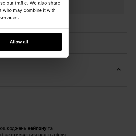
se our traffic. We also share
ers who may combine it with
 services.
Allow all
 пошкоджень
нейлону
та
і не стирається навіть після