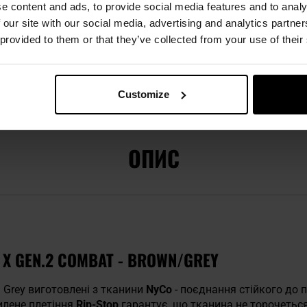
e content and ads, to provide social media features and to analy
 our site with our social media, advertising and analytics partn
 provided to them or that they’ve collected from your use of their
Customize
ГІЇ
ВІДГУКИ
ВАРТО ДОКУПИТИ
ОПИС
 X GEN.2 COMBAT - BROWN/GREY
 Grey виготовлені з тканини
NyCo
- поєднання стійкого до
илене плетіння
Rip-Stop
гарантує, що тканина не торочеться 