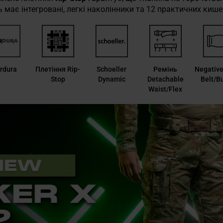
має інтегровані, легкі наколінники та 12 практичних кише
rdura
Плетіння Rip-
Schoeller
Ремінь
Negative
Stop
Dynamic
Detachable
Belt/B
Waist/Flex