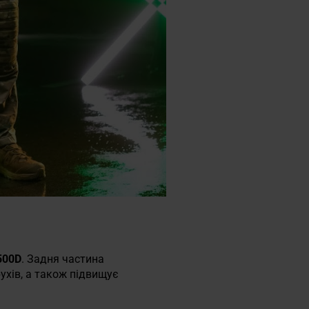
500D
. Задня частина
рухів, а також підвищує