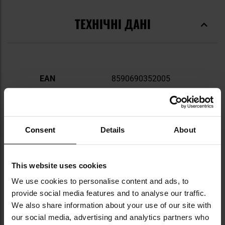
ТЕХНІЧНІ ДАНІ
Докладніше
EAN
8590690352005
Код виробника
1304
Виробник
Sellier&Bellot
Consent
Details
About
ВІДГУКИ
This website uses cookies
We use cookies to personalise content and ads, to
ВАРТО ДОКУПИТИ
provide social media features and to analyse our traffic.
We also share information about your use of our site with
our social media, advertising and analytics partners who