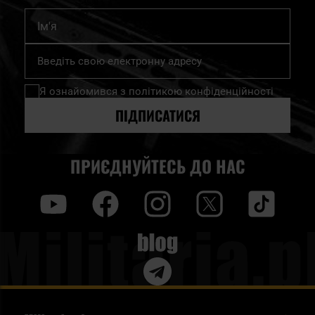
Ім'я
Підпишіться
на
нашу
Я ознайомився з
політикою конфіденційності
розсилку
новин:
ПІДПИСАТИСЯ
ПРИЄДНУЙТЕСЬ ДО НАС
y
f
i
t
tt
Blog