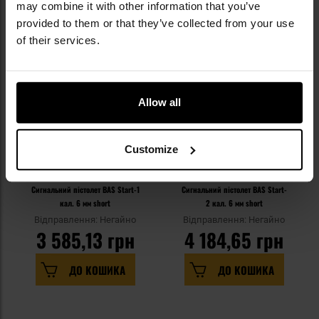
ПІДІБРАНІ ДЛЯ ВАС
may combine it with other information that you’ve
provided to them or that they’ve collected from your use
of their services.
Allow all
Customize
Сигнальний пістолет BAS Start-1
Сигнальний пістолет BAS Start-
кал. 6 мм short
2 кал. 6 мм short
Відправлення: Негайно
Відправлення: Негайно
3 585,13 грн
4 184,65 грн
ДО КОШИКА
ДО КОШИКА