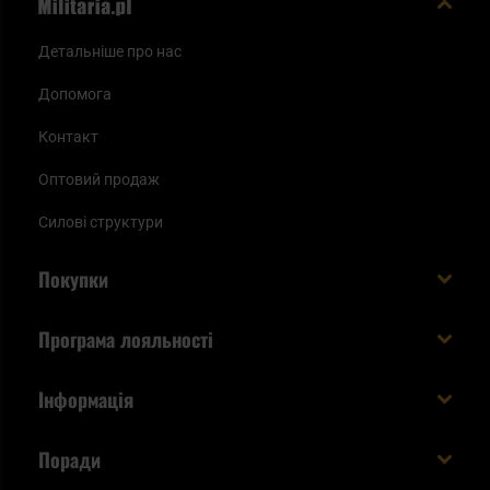
Детальніше про нас
Допомога
Контакт
Оптовий продаж
Силові структури
Покупки
Доставляємо в Україну!
Програма лояльності
Вартість і час доставки
Що ви отримуєте з акаунтом KSK
Інформація
Способи оплати
Як використати бали KSK
Умови та правила
Статус замовлення
Поради
Увійдіть в систему
Cookies