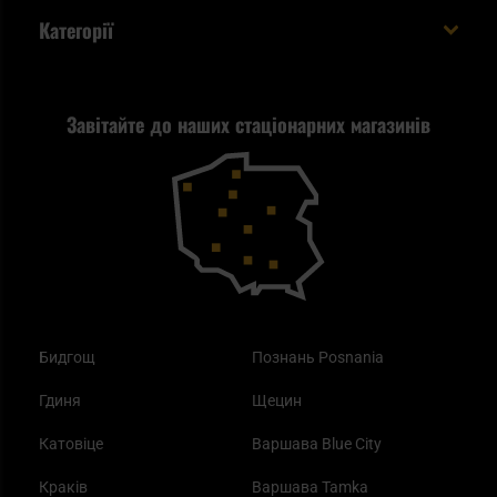
Доставка за кордон
Евакуаційний рюкзак виживальника - як його
Категорії
спакувати?
Політика конфіденційності
Tax Free
Стрільба
Найкращий ліхтарик для EDC
Рекламація
Завітайте до наших стаціонарних магазинів
Самозахист
Blackout - що це таке?
Повернення товару
Outdoor
Як працює маска від смогу?
Купони на знижку
Одяг
Найкращі спальні мішки на осінь
Бидгощ
Познань Posnania
Гдиня
Щецин
Катовіце
Варшава Blue City
Краків
Варшава Tamka