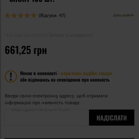
Оцінка:
(Відгуки: 47)
98
100
% of
Час відправлення:
Немає в наявності
661,25 грн
Немає в наявності -
переглянь подібні товари
або підпишись на сповіщення про наявність
Введи свою електронну адресу, щоб отримати
інформацію про наявність товару.
Введи адресу електронної пошти
НАДІСЛАТИ